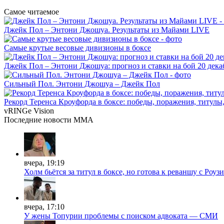
Самое читаемое
Джейк Пол – Энтони Джошуа. Результаты из Майами LIVE
Самые крутые весовые дивизионы в боксе
Джейк Пол – Энтони Джошуа: прогноз и ставки на бой 20 дека
Сильный Пол. Энтони Джошуа – Джейк Пол
Рекорд Теренса Кроуфорда в боксе: победы, поражения, титулы
vRINGe
Vision
Последние
новости MMA
вчера, 19:19
Холм бьётся за титул в боксе, но готова к реваншу с Роузи
вчера, 17:10
У жены Топурии проблемы с поиском адвоката — СМИ