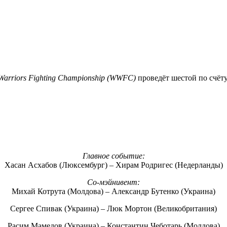
Warriors Fighting Championship (WWFC)
проведёт шестой по счёт
Главное событие:
Хасан Асхабов (Люксембург) – Хирам Родригес (Недерланды)
Со-мэйнивент:
Михай Котрута (Молдова) – Александр Бутенко (Украина)
Сергее Спивак (Украина) – Люк Мортон (Великобритания)
Расим Мамедов (Украина) – Константин Чеботарь (Молдова)