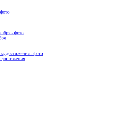
бря
, достижения