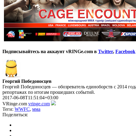
Подписывайтесь на аккаунт vRINGe.com в
Twitter
,
Facebook
Георгий Победоносцев
Георгий Победоносцев — обозреватель единоборств с 2014 года
репортажах по итогам прошедших событий.
2017-06-08T11:51:04+03:00
VRinge.com
vringe.com
Теги:
WWFC
,
мма
Поделиться: