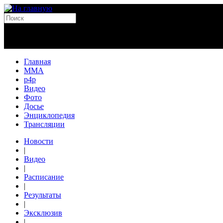
Главная
MMA
p4p
Видео
Фото
Досье
Энциклопедия
Трансляции
Новости
|
Видео
|
Расписание
|
Результаты
|
Эксклюзив
|