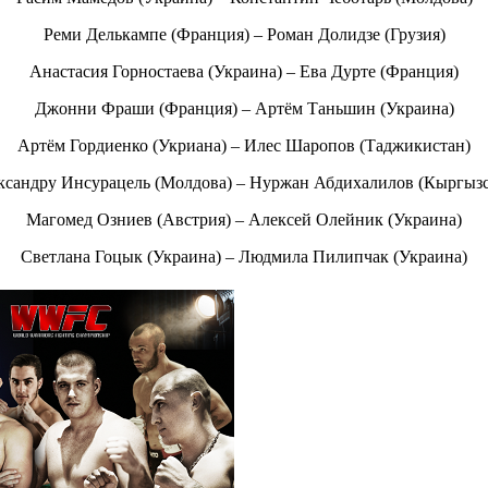
Реми Делькампе (Франция) – Роман Долидзе (Грузия)
Анастасия Горностаева (Украина) – Ева Дурте (Франция)
Джонни Фраши (Франция) – Артём Таньшин (Украина)
Артём Гордиенко (Укриана) – Илес Шаропов (Таджикистан)
ксандру Инсурацель (Молдова) – Нуржан Абдихалилов (Кыргызс
Магомед Озниев (Австрия) – Алексей Олейник (Украина)
Светлана Гоцык (Украина) – Людмила Пилипчак (Украина)