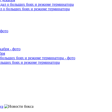
л о больших боях и режиме терминатора
бря
ольших боях и режиме терминатора
уа