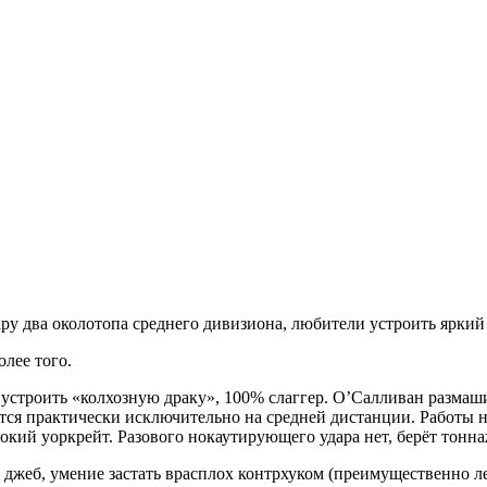
ру два околотопа среднего дивизиона, любители устроить ярки
лее того.
устроить «колхозную драку», 100% слаггер. О’Салливан размаш
ётся практически исключительно на средней дистанции. Работы н
кий уоркрейт. Разового нокаутирующего удара нет, берёт тонна
й джеб, умение застать врасплох контрхуком (преимущественно 