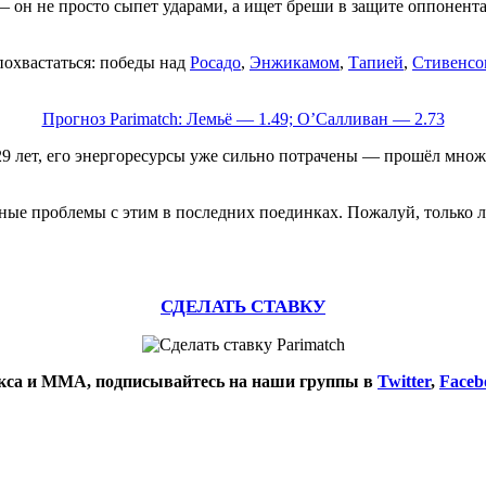
— он не просто сыпет ударами, а ищет бреши в защите оппонент
похвастаться: победы над
Росадо
,
Энжикамом
,
Тапией
,
Стивенсо
Прогноз Parimatch: Лемьё — 1.49; О’Салливан — 2.73
о 29 лет, его энергоресурсы уже сильно потрачены — прошёл мн
ные проблемы с этим в последних поединках. Пожалуй, только 
СДЕЛАТЬ СТАВКУ
окса и ММА, подписывайтесь на наши группы в
Twitter
,
Faceb