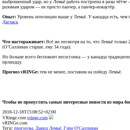
выброшенный удар, но у Лемьё работа построена в разы чётче 
разовым ударом — не просто панчер, а панчер-нокаутёр.
Опыт:
Уровень оппозиции выше у Лемьё. У канадца есть, чем 
Дагласа
.
Что настораживает:
Всё же несмотря на то, что Лемьё тольк
(О’Салливан старше, ему 34 года).
Но больше всего беспокоит весосгонка — у канадца традицион
ирландцу.
Прогноз vRINGe:
тем не менее, поставим на победу Лемьё.
Чтобы не пропустить самые интересные новости из мира б
2018-12-18T15:08:52+02:00
VRinge.com
vringe.com
vRINGe.com
Теги:
прогнозы
,
Давид Лемьё
,
Гэри О'Салливан