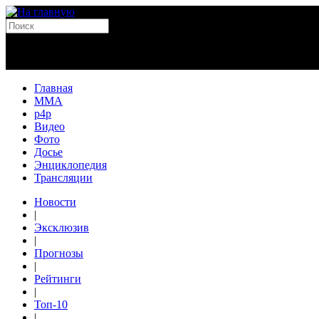
Главная
MMA
p4p
Видео
Фото
Досье
Энциклопедия
Трансляции
Новости
|
Эксклюзив
|
Прогнозы
|
Рейтинги
|
Топ-10
|