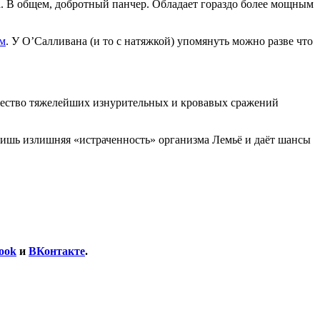
а. В общем, добротный панчер. Обладает гораздо более мощным
м
. У О’Салливана (и то с натяжкой) упомянуть можно разве что
ожество тяжелейших изнурительных и кровавых сражений
лишь излишняя «истраченность» организма Лемьё и даёт шансы
ook
и
ВКонтакте
.