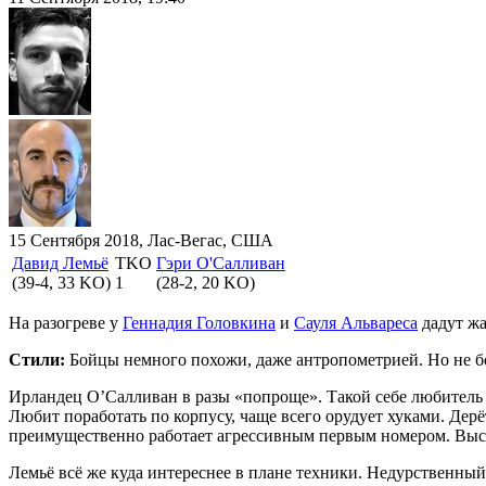
15 Сентября 2018, Лас-Вегас, США
Давид Лемьё
TKO
Гэри О'Салливан
(39-4, 33 KO)
1
(28-2, 20 KO)
На разогреве у
Геннадия Головкина
и
Сауля Альвареса
дадут жа
Стили:
Бойцы немного похожи, даже антропометрией. Но не бо
Ирландец О’Салливан в разы «попроще». Такой себе любитель 
Любит поработать по корпусу, чаще всего орудует хуками. Дер
преимущественно работает агрессивным первым номером. Высо
Лемьё всё же куда интереснее в плане техники. Недурственны