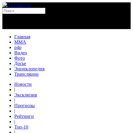
Главная
MMA
p4p
Видео
Фото
Досье
Энциклопедия
Трансляции
Новости
|
Эксклюзив
|
Прогнозы
|
Рейтинги
|
Топ-10
|