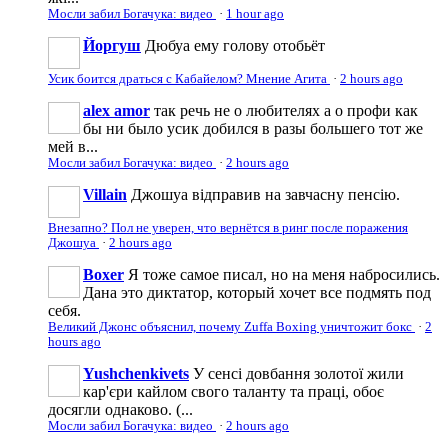
Мосли забил Богачука: видео
·
1 hour ago
Йоргуш
Дюбуа ему голову отобьёт
Усик боится драться с Кабайелом? Мнение Агита
·
2 hours ago
alex amor
так речь не о любителях а о профи как
бы ни было усик добился в разы большего тот же
мей в...
Мосли забил Богачука: видео
·
2 hours ago
Villain
Джошуа відправив на завчасну пенсію.
Внезапно? Пол не уверен, что вернётся в ринг после поражения
Джошуа
·
2 hours ago
Boxer
Я тоже самое писал, но на меня набросились.
Дана это диктатор, который хочет все подмять под
себя.
Великий Джонс объяснил, почему Zuffa Boxing уничтожит бокс
·
2
hours ago
Yushchenkivets
У сенсі довбання золотої жили
кар'єри кайлом свого таланту та праці, обоє
досягли однаково. (...
Мосли забил Богачука: видео
·
2 hours ago