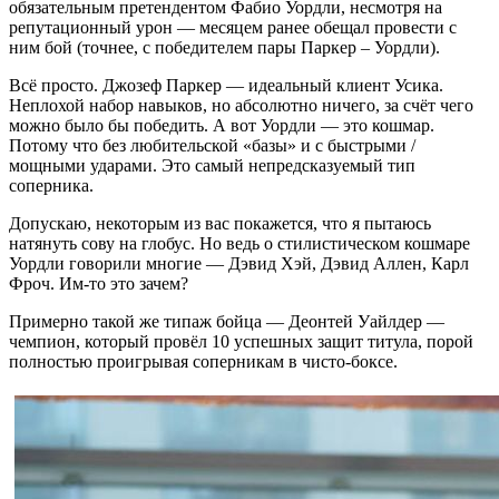
обязательным претендентом Фабио Уордли, несмотря на
репутационный урон — месяцем ранее обещал провести с
ним бой (точнее, с победителем пары Паркер – Уордли).
Всё просто. Джозеф Паркер — идеальный клиент Усика.
Неплохой набор навыков, но абсолютно ничего, за счёт чего
можно было бы победить. А вот Уордли — это кошмар.
Потому что без любительской «базы» и с быстрыми /
мощными ударами. Это самый непредсказуемый тип
соперника.
Допускаю, некоторым из вас покажется, что я пытаюсь
натянуть сову на глобус. Но ведь о стилистическом кошмаре
Уордли говорили многие — Дэвид Хэй, Дэвид Аллен, Карл
Фроч. Им-то это зачем?
Примерно такой же типаж бойца — Деонтей Уайлдер —
чемпион, который провёл 10 успешных защит титула, порой
полностью проигрывая соперникам в чисто-боксе.