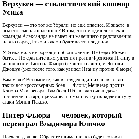
Верхувен — стилистический кошмар
Усика
Верхувен — это тот же Уордли, но ещё опаснее. И знаете, в
чём его главная опасность? В том, что ни один человек из
команды Александра не имеет ни малейшего представления,
на что горазд Рико и как он будет вести поединок.
У Усика ноль информации об оппоненте. Не беда? Может
быть… Но сравните выступления против Фрэнсиса Нганну в
исполнении Тайсона Фьюри (с чистого листа) и Энтони
Джошуа (уже после того, как увидел Нганну против Фьюри).
Вам мало? Вспомните, как выглядел один из первых вот
таких вот кроссоверных боёв — Флойд Мейвезер против
Конора Макгрегора. Там боец UFC выдал очень даже
приличный старт, превзошёл по количеству попаданий гуру
атаки Мэнни Пакьяо.
Питер Фьюри — человек, который
переиграл Владимира Кличко
Поехали дальше. Обратите внимание, кто будет готовить