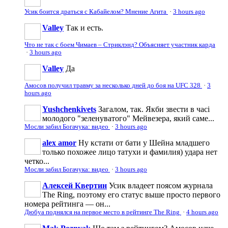
Усик боится драться с Кабайелом? Мнение Агита
·
3 hours ago
Valley
Так и есть.
Что не так с боем Чимаев – Стриклэнд? Объясняет участник карда
·
3 hours ago
Valley
Да
Амосов получил травму за несколько дней до боя на UFC 328
·
3
hours ago
Yushchenkivets
Загалом, так. Якби звести в часі
молодого "зеленуватого" Мейвезера, який саме...
Мосли забил Богачука: видео
·
3 hours ago
alex amor
Ну кстати от бати у Шейна младшего
только похожее лицо татухи и фамилия) удара нет
четко...
Мосли забил Богачука: видео
·
3 hours ago
Алексей Квертин
Усик владеет поясом журнала
The Ring, поэтому его статус выше просто первого
номера рейтинга — он...
Дюбуа поднялся на первое место в рейтинге The Ring
·
4 hours ago