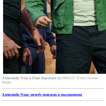
Александр Усик и Рико Верхувен (с)
IMAGO / Every Second
Media
Александр Усик: между поясами и миллионами