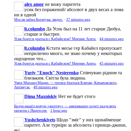
alex amor
не вижу паритета
усик без поражений/ абсолют в двух весах а лома
ни в одной
Мосли забил Богачука: видео
·
37 minutes ago
lt.columbo
Да Усик был на 11 лет старше Дюбуа,
старше и быстрее.
Усик боится драться с Кабайелом? Мнение Агита
·
44 minutes ago
lt.columbo
Кстати месье гер Кабайел пропускает
неприлично много, не знаю почему у некоторых
ощущение что...
Усик боится драться с Кабайелом? Мнение Агита
·
45 minutes ago
Yuriy "Enoch" Nesterenko
Співчуваю рідним та
близьким. Світла була людина.
Умер Михаил Мацих — тренер братьев Кличко, Качановского,
Антикуза
·
49 minutes ago
Dima Maxniskiy
Нет не будет єтого
Брэди нашёл новую «жертву» — американец хочет разделить
октагон с Пратесом
·
1 hour ago
Yushchenkivets
Щодо "зміг" у них щонайменше
паритет. Але турніри за абсолюта і принци-джини,
які...