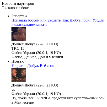
Новости
партнеров
Эксклюзив бокс
Репортаж
Признать боссом или уволить. Как Дюбуа побил Уордли
в олдскульном махаче
Дэниел Дюбуа (22-3, 21 KO)
TKO 11
Фабио Уордли (20-0-1, 19 KO)
Фабио, Дэниел, Дон и мясники...
Превью
Уордли – Дюбуа. Всё ясно
Дэниел Дюбуа (22-3, 21 KO)
vs
Фабио Уордли (20-0-1, 19 KO)
Ну, почти всё... vRINGe представляет супертяжёлый бой
в Манчестере