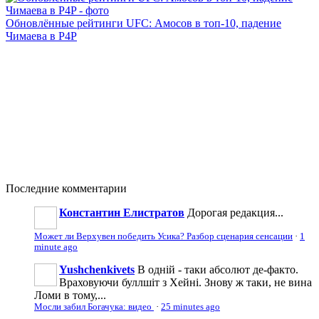
Обновлённые рейтинги UFC: Амосов в топ-10, падение
Чимаева в P4P
Последние
комментарии
Константин Елистратов
Дорогая редакция...
Может ли Верхувен победить Усика? Разбор сценария сенсации
·
1
minute ago
Yushchenkivets
В одній - таки абсолют де-факто.
Враховуючи буллшіт з Хейні. Знову ж таки, не вина
Ломи в тому,...
Мосли забил Богачука: видео
·
25 minutes ago