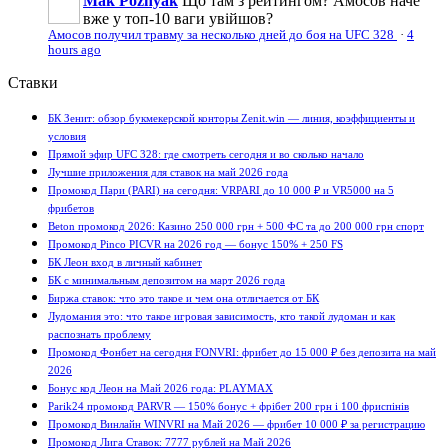
Mak Poznyak
Що там з рейтингом? Амосов наче
вже у топ-10 ваги увійшов?
Амосов получил травму за несколько дней до боя на UFC 328
·
4
hours ago
Ставки
БК Зенит: обзор букмекерской конторы Zenit.win — линия, коэффициенты и
условия
Прямой эфир UFC 328: где смотреть сегодня и во сколько начало
Лучшие приложения для ставок на май 2026 года
Промокод Пари (PARI) на сегодня: VRPARI до 10 000 ₽ и VR5000 на 5
фрибетов
Beton промокод 2026: Казино 250 000 грн + 500 ФС та до 200 000 грн спорт
Промокод Pinco PICVR на 2026 год — бонус 150% + 250 FS
БК Леон вход в личный кабинет
БК с минимальным депозитом на март 2026 года
Биржа ставок: что это такое и чем она отличается от БК
Лудомания это: что такое игровая зависимость, кто такой лудоман и как
распознать проблему
Промокод Фонбет на сегодня FONVRI: фрибет до 15 000 ₽ без депозита на май
2026
Бонус код Леон на Май 2026 года: PLAYMAX
Parik24 промокод PARVR — 150% бонус + фрібет 200 грн і 100 фриспінів
Промокод Винлайн WINVRI на Май 2026 — фрибет 10 000 ₽ за регистрацию
Промокод Лига Ставок: 7777 рублей на Май 2026