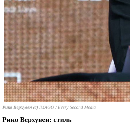
Рико Верхувен (с)
IMAGO / Every Second Media
Рико Верхувен: стиль