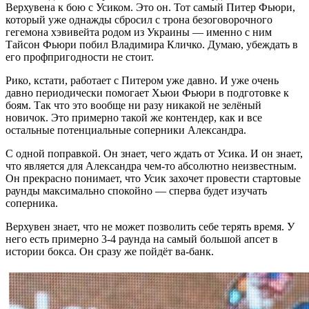
Верхувена к бою с Усиком. Это он. Тот самый Питер Фьюри,
который уже однажды сбросил с трона безоговорочного
гегемона хэвивейта родом из Украины — именно с ним
Тайсон Фьюри побил Владимира Кличко. Думаю, убеждать в
его профпригодности не стоит.
Рико, кстати, работает с Питером уже давно. И уже очень
давно периодически помогает Хьюи Фьюри в подготовке к
боям. Так что это вообще ни разу никакой не зелёный
новичок. Это примерно такой же контендер, как и все
остальные потенциальные соперники Александра.
С одной поправкой. Он знает, чего ждать от Усика. И он знает,
что является для Александра чем-то абсолютно неизвестным.
Он прекрасно понимает, что Усик захочет провести стартовые
раунды максимально спокойно — сперва будет изучать
соперника.
Верхувен знает, что не может позволить себе терять время. У
него есть примерно 3-4 раунда на самый большой апсет в
истории бокса. Он сразу же пойдёт ва-банк.