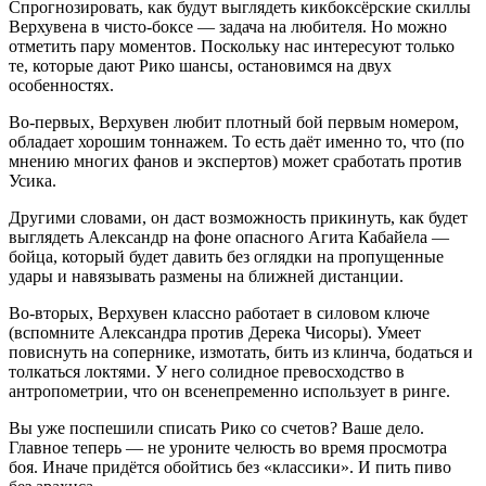
Спрогнозировать, как будут выглядеть кикбоксёрские скиллы
Верхувена в чисто-боксе — задача на любителя. Но можно
отметить пару моментов. Поскольку нас интересуют только
те, которые дают Рико шансы, остановимся на двух
особенностях.
Во-первых, Верхувен любит плотный бой первым номером,
обладает хорошим тоннажем. То есть даёт именно то, что (по
мнению многих фанов и экспертов) может сработать против
Усика.
Другими словами, он даст возможность прикинуть, как будет
выглядеть Александр на фоне опасного Агита Кабайела —
бойца, который будет давить без оглядки на пропущенные
удары и навязывать размены на ближней дистанции.
Во-вторых, Верхувен классно работает в силовом ключе
(вспомните Александра против Дерека Чисоры). Умеет
повиснуть на сопернике, измотать, бить из клинча, бодаться и
толкаться локтями. У него солидное превосходство в
антропометрии, что он всенепременно использует в ринге.
Вы уже поспешили списать Рико со счетов? Ваше дело.
Главное теперь — не уроните челюсть во время просмотра
боя. Иначе придётся обойтись без «классики». И пить пиво