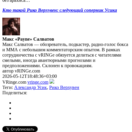
без арахиса…
Кто такой Рико Верхувен: следующий соперник Усика
Макс «Payne» Салватов
Макс Салватов — обозреватель, подкастер, радио-голос бокса
и ММА с небольшим комментаторским опытом. В рамках
сотрудничества с vRINGe обязуется делиться с читателями
смелыми, иногда авантюрными прогнозами и
предположениями. Склонен к провокациям.
автор vRINGe.com
2026-05-12T18:48:36+03:00
VRinge.com
vringe.com
Теги:
Александр Усик
,
Рико Верхувен
Поделиться: