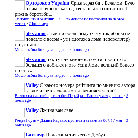
Ортодокс з України
Яріка зараз би з Белалом. Було
б символічно шакала дагестанського потягати. І
рівень боротьби...
Обновлённый рейтинг UFC: Рахмонова не поставили на первое
место
·
2 hours ago
alex amor
а так по боольшему счету так обоим не
повезло с весом - ус недотяж а лома недовельтер)
но ус смог...
Мосли забил Богачука: видео
·
3 hours ago
alex amor
так тут не виннер/ лузер а просто кто
большего добился и это Усик Лома великий боксер
но он с...
Мосли забил Богачука: видео
·
3 hours ago
Valley
С какого номера рейтинга по мнению автора
заканчивается околотоп и начинается топ?
Волков назвал победителя боя Перейра – Ган и сумел удивить
·
3
hours ago
Valley
Джина ван лаве
Ронда Роузи – Джина Карано: прогноз и ставки на бой 17 мая
·
3
hours ago
Бахтияр
Надо запустить его с Дюбуа