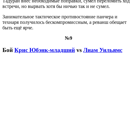
Тадуран внёс необходимые поправки, сумел переломить ход
встречи, но вырвать хотя бы ничью так и не сумел.
Занимательное тактическое противостояние панчера и
технаря получилось бескомпромиссным, а реванш обещает
быть ещё ярче.
№9
Бой
Крис Юбэнк-младший
vs
Лиам Уильямс