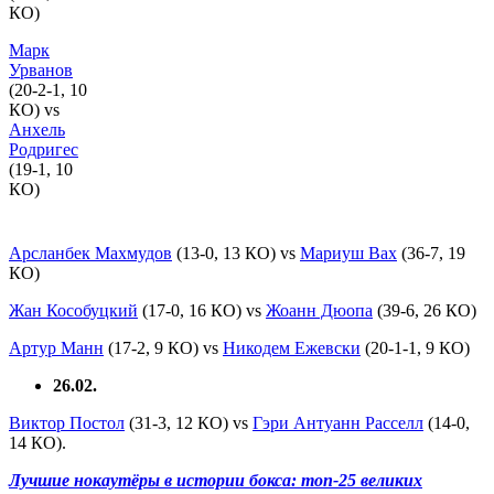
КО)
Марк
Урванов
(20-2-1, 10
КО) vs
Анхель
Родригес
(19-1, 10
КО)
Арсланбек Махмудов
(13-0, 13 КО) vs
Мариуш Вах
(36-7, 19
КО)
Жан Кособуцкий
(17-0, 16 КО) vs
Жоанн Дюопа
(39-6, 26 КО)
Артур Манн
(17-2, 9 КО) vs
Никодем Ежевски
(20-1-1, 9 КО)
26.02.
Виктор Постол
(31-3, 12 КО) vs
Гэри Антуанн Расселл
(14-0,
14 КО).
Лучшие нокаутёры в истории бокса: топ-25 великих