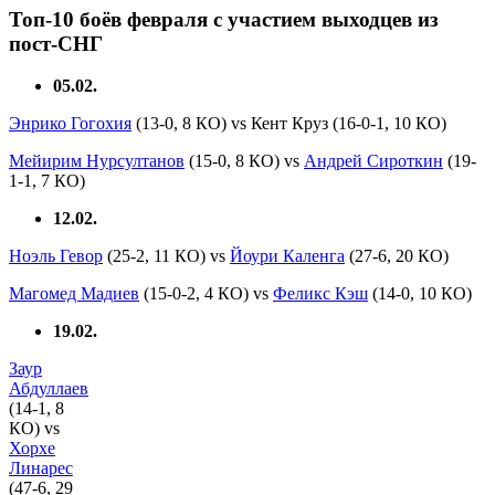
Топ-10 боёв февраля с участием выходцев из
пост-СНГ
05.02.
Энрико Гогохия
(13-0, 8 КО) vs Кент Круз (16-0-1, 10 КО)
Мейирим Нурсултанов
(15-0, 8 КО) vs
Андрей Сироткин
(19-
1-1, 7 КО)
12.02.
Ноэль Гевор
(25-2, 11 КО) vs
Йоури Каленга
(27-6, 20 КО)
Магомед Мадиев
(15-0-2, 4 КО) vs
Феликс Кэш
(14-0, 10 КО)
19.02.
Заур
Абдуллаев
(14-1, 8
КО) vs
Хорхе
Линарес
(47-6, 29