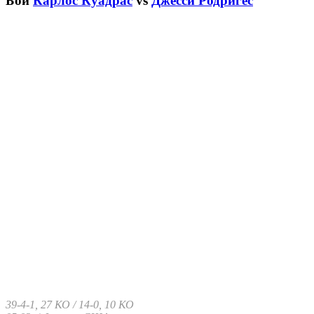
Бой
Карлос Куадрас
vs
Джесси Родригес
39-4-1, 27 КО / 14-0, 10 КО