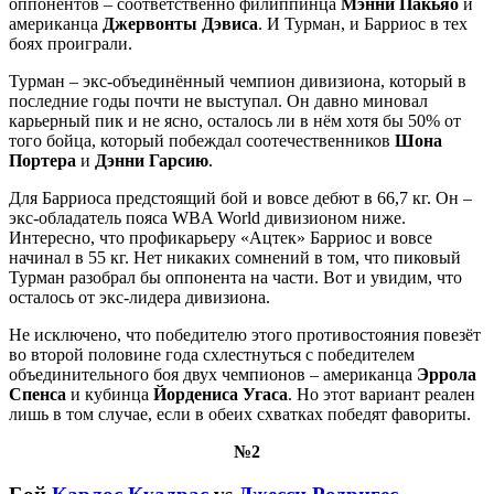
оппонентов – соответственно филиппинца
Мэнни Пакьяо
и
американца
Джервонты Дэвиса
. И Турман, и Барриос в тех
боях проиграли.
Турман – экс-объединённый чемпион дивизиона, который в
последние годы почти не выступал. Он давно миновал
карьерный пик и не ясно, осталось ли в нём хотя бы 50% от
того бойца, который побеждал соотечественников
Шона
Портера
и
Дэнни Гарсию
.
Для Барриоса предстоящий бой и вовсе дебют в 66,7 кг. Он –
экс-обладатель пояса WBA World дивизионом ниже.
Интересно, что профикарьеру «Ацтек» Барриос и вовсе
начинал в 55 кг. Нет никаких сомнений в том, что пиковый
Турман разобрал бы оппонента на части. Вот и увидим, что
осталось от экс-лидера дивизиона.
Не исключено, что победителю этого противостояния повезёт
во второй половине года схлестнуться с победителем
объединительного боя двух чемпионов – американца
Эррола
Спенса
и кубинца
Йордениса Угаса
. Но этот вариант реален
лишь в том случае, если в обеих схватках победят фавориты.
№2