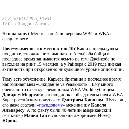
37-3, 30 КО / 29-5, 16 КО
12.02. / Лондон, Англия
Что на кону?
Место в топ-5 по версиям WBC и WBA в
среднем весе.
Почему именно это место в топ-10?
Как и в предыдущем
поединке, это даже не элиминатор. А ещё оба бойца в
последнее время занимаются чем-то не тем: Джейкобс не
выходил на ринг 15 месяцев, а у Райдера с 2019 года низкая
активность при откровенно никудышном уровне оппозиции.
Тому есть объяснение. Карьера британца в последнее время
напоминает мем «Ожидание vs Реальность». Ему много
обещали: то схватку с чемпионом WBA World кубинцем
Давидом Моррелем
, то поединок с обладателем пояса WBA
Super российским полутяжем
Дмитрием Биволом
. Шутка ли,
его даже сватали
«паундовому»
мексиканцу
Канело
Альваресу
. А по факту были 40-летний американский
гейткипер
Майкл Гай
и словацкий джорнимен
Йозеф
Юрко
...