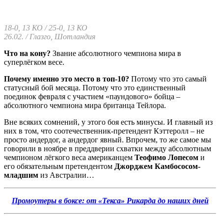
18-0, 13 КО / 25-0, 13 КО
26.02. / Глазго, Шотландия
Что на кону?
Звание абсолютного чемпиона мира в
суперлёгком весе.
Почему именно это место в топ-10?
Потому что это самый
статусный бой месяца. Потому что это единственный
поединок февраля с участием «паундового» бойца –
абсолютного чемпиона мира британца Тейлора.
Вне всяких сомнений, у этого боя есть минусы. И главный из
них в том, что соотечественник-претендент Кэттеролл – не
просто андердог, а андердог явный. Впрочем, то же самое мы
говорили в ноябре в преддверии схватки между абсолютным
чемпионом лёгкого веса американцем
Теофимо Лопесом
и
его обязательным претендентом
Джорджем Камбососом-
младшим
из Австралии…
Промоутеры в боксе: от «Текса» Рикарда до наших дней