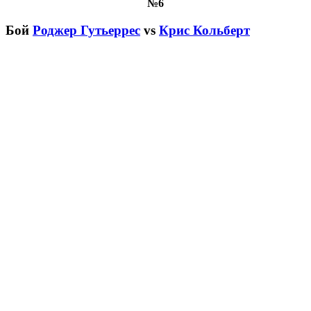
№6
Бой
Роджер Гутьеррес
vs
Крис Кольберт