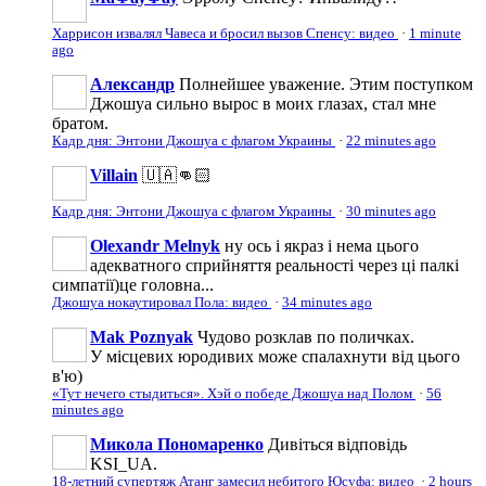
Харрисон извалял Чавеса и бросил вызов Спенсу: видео
·
1 minute
ago
Александр
Полнейшее уважение. Этим поступком
Джошуа сильно вырос в моих глазах, стал мне
братом.
Кадр дня: Энтони Джошуа с флагом Украины
·
22 minutes ago
Villain
🇺🇦👊🏻
Кадр дня: Энтони Джошуа с флагом Украины
·
30 minutes ago
Olexandr Melnyk
ну ось і якраз і нема цього
адекватного сприйняття реальності через ці палкі
симпатії)це головна...
Джошуа нокаутировал Пола: видео
·
34 minutes ago
Mak Poznyak
Чудово розклав по поличках.
У місцевих юродивих може спалахнути від цього
в'ю)
«Тут нечего стыдиться». Хэй о победе Джошуа над Полом
·
56
minutes ago
Микола Пономаренко
Дивіться відповідь
KSI_UA.
18-летний супертяж Атанг замесил небитого Юсуфа: видео
·
2 hours