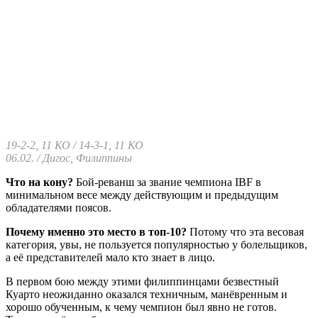
19-2-2, 11 КО / 14-3-1, 11 КО
06.02. / Дигос, Филиппины
Что на кону?
Бой-реванш за звание чемпиона IBF в
минимальном весе между действующим и предыдущим
обладателями поясов.
Почему именно это место в топ-10?
Потому что эта весовая
категория, увы, не пользуется популярностью у болельщиков,
а её представителей мало кто знает в лицо.
В первом бою между этими филиппинцами безвестный
Куарто неожиданно оказался техничным, манёвренным и
хорошо обученным, к чему чемпион был явно не готов.