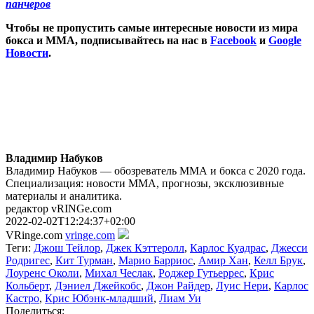
панчеров
Чтобы не пропустить самые интересные новости из мира
бокса и ММА, подписывайтесь на нас в
Facebook
и
Google
Новости
.
Владимир Набуков
Владимир Набуков — обозреватель ММА и бокса с 2020 года.
Специализация: новости ММА, прогнозы, эксклюзивные
материалы и аналитика.
редактор vRINGe.com
2022-02-02T12:24:37+02:00
VRinge.com
vringe.com
Теги:
Джош Тейлор
,
Джек Кэттеролл
,
Карлос Куадрас
,
Джесси
Родригес
,
Кит Турман
,
Марио Барриос
,
Амир Хан
,
Келл Брук
,
Лоуренс Околи
,
Михал Чеслак
,
Роджер Гутьеррес
,
Крис
Кольберт
,
Дэниел Джейкобс
,
Джон Райдер
,
Луис Нери
,
Карлос
Кастро
,
Крис Юбэнк-младший
,
Лиам Уи
Поделиться: