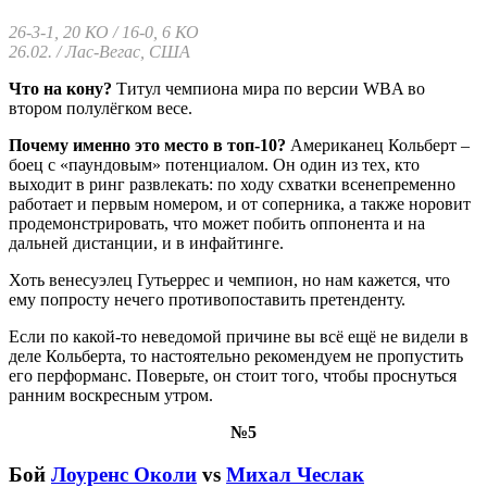
26-3-1, 20 КО / 16-0, 6 КО
26.02. / Лас-Вегас, США
Что на кону?
Титул чемпиона мира по версии WBA во
втором полулёгком весе.
Почему именно это место в топ-10?
Американец Кольберт –
боец с «паундовым» потенциалом. Он один из тех, кто
выходит в ринг развлекать: по ходу схватки всенепременно
работает и первым номером, и от соперника, а также норовит
продемонстрировать, что может побить оппонента и на
дальней дистанции, и в инфайтинге.
Хоть венесуэлец Гутьеррес и чемпион, но нам кажется, что
ему попросту нечего противопоставить претенденту.
Если по какой-то неведомой причине вы всё ещё не видели в
деле Кольберта, то настоятельно рекомендуем не пропустить
его перформанс. Поверьте, он стоит того, чтобы проснуться
ранним воскресным утром.
№5
Бой
Лоуренс Околи
vs
Михал Чеслак