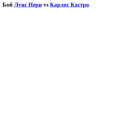
Бой
Луис Нери
vs
Карлос Кастро