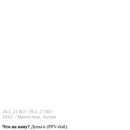
34-5, 21 КО / 39-3, 27 КО
19.02. / Манчестер, Англия
Что на кону?
Деньги (PPV-бой).