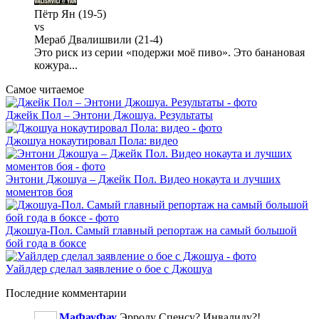
Пётр Ян (19-5)
vs
Мераб Двалишвили (21-4)
Это риск из серии «подержи моё пиво». Это банановая
кожура...
Самое читаемое
Джейк Пол – Энтони Джошуа. Результаты
Джошуа нокаутировал Пола: видео
Энтони Джошуа – Джейк Пол. Видео нокаута и лучших
моментов боя
Джошуа-Пол. Самый главный репортаж на самый большой
бой года в боксе
Уайлдер сделал заявление о бое с Джошуа
Последние
комментарии
МаФауФау
Эрролу Спенсу? Инвалиду?!