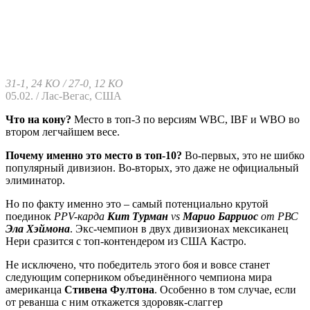
31-1, 24 КО
/ 27-0, 12 КО
05.02. / Лас-Вегас, США
Что на кону?
Место в топ-3 по версиям WBC, IBF и WBO во
втором легчайшем весе.
Почему именно это место в топ-10?
Во-первых, это не шибко
популярный дивизион. Во-вторых, это даже не официальный
элиминатор.
Но по факту именно это – самый потенциально крутой
поединок
PPV-
карда
Кит Турман
vs
Марио Барриос
от РВС
Эла Хэймона
. Экс-чемпион в двух дивизионах мексиканец
Нери сразится с топ-контендером из США Кастро.
Не исключено, что победитель этого боя и вовсе станет
следующим соперником объединённого чемпиона мира
американца
Стивена Фултона
. Особенно в том случае, если
от реванша с ним откажется здоровяк-слаггер