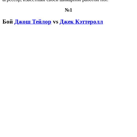
№1
Бой
Джош Тейлор
vs
Джек Кэттеролл