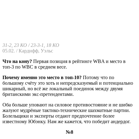
31-2, 23 КО / 23-3-1, 18 КО
05.02. / Кардифф, Уэльс
Что на кону?
Первая позиция в рейтинге WBA и место в
топ-3 по WBC в среднем весе.
Почему именно это место в топ-10?
Потому что по
большому счёту это хоть и непредсказуемый и потенциально
шикарный, но всё же локальный поединок между двумя
британскими экс-претендентами.
Оба больше уповают на силовое противостояние и не шибко
жалуют мудрёные тактико-технические шахматные партии.
Болельщики и эксперты отдают предпочтение более
известному Юбэнку. Нам же кажется, что победит андердог.
№8