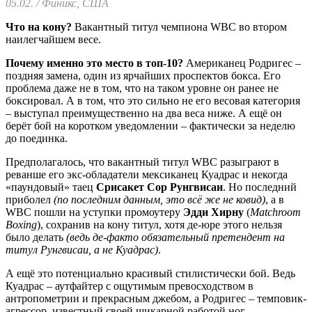
05.02. / Финикс, США
Что на кону?
Вакантный титул чемпиона WBC во втором
наилегчайшем весе.
Почему именно это место в топ-10?
Американец Родригес –
поздняя замена, один из ярчайших проспектов бокса. Его
проблема даже не в том, что на таком уровне он ранее не
боксировал. А в том, что это сильно не его весовая категория
– выступал преимущественно на два веса ниже. А ещё он
берёт бой на коротком уведомлении – фактически за неделю
до поединка.
Предполагалось, что вакантный титул WBC разыграют в
реванше его экс-обладатели мексиканец Куадрас и некогда
«паундовый» таец
Срисакет Сор Рунгвисаи
. Но последний
приболел
(по последним данным, это всё же не ковид)
, а в
WBC пошли на уступки промоутеру
Эдди Хирну
(
Matchroom
Boxing
), сохранив на кону титул, хотя де-юре этого нельзя
было делать
(ведь де-факто обязательный претендент на
титул Рунгвисаи, а не Куадрас)
.
А ещё это потенциально красивый стилистически бой. Ведь
Куадрас – аутфайтер с ощутимым превосходством в
антропометрии и прекрасным джебом, а Родригес – темповик-
агрессор, известный своей шикарной работой ног.