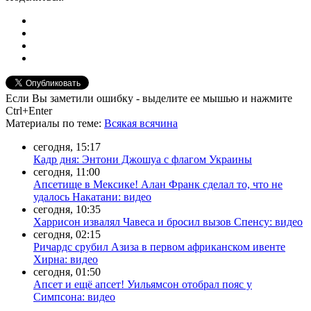
Если Вы заметили ошибку - выделите ее мышью и нажмите
Ctrl+Enter
Материалы
по теме
:
Всякая всячина
сегодня, 15:17
Кадр дня: Энтони Джошуа с флагом Украины
сегодня, 11:00
Апсетище в Мексике! Алан Франк сделал то, что не
удалось Накатани: видео
сегодня, 10:35
Харрисон извалял Чавеса и бросил вызов Спенсу: видео
сегодня, 02:15
Ричардс срубил Азиза в первом африканском ивенте
Хирна: видео
сегодня, 01:50
Апсет и ещё апсет! Уильямсон отобрал пояс у
Симпсона: видео