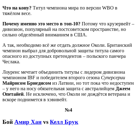
Что на кону?
Титул чемпиона мира по версии WBO в
тяжёлом весе.
Почему именно это место в топ-10?
Потому что крузервейт –
дивизион, популярный на постсоветском пространстве, но
сильно обделённый вниманием в США.
А так, необходимо всё же отдать должное Околи. Британский
чемпион выбрал для добровольной защиты титула самого
опасного из доступных претендентов – польского панчера
Чеслака.
Лоуренс мечтает объединить титулы с лидером дивизиона
чемпионом IBF и победителем второго сезона
Суперсерии
Майрисом Бриедисом
из Латвии, но тот пока что недоступен
– у него на носу обязательная защита с австралийцем
Джеем
Опетайей
. Не исключено, что Околи не дождётся ветерана и
вскоре поднимется в хэвивейт.
№4
Бой
Амир Хан
vs
Келл Брук