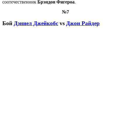
соотечественник
Брэндон Фигероа
.
№7
Бой
Дэниел Джейкобс
vs
Джон Райдер