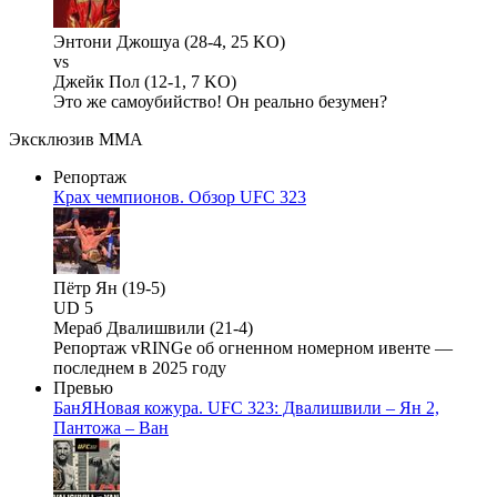
Энтони Джошуа (28-4, 25 KO)
vs
Джейк Пол (12-1, 7 KO)
Это же самоубийство! Он реально безумен?
Эксклюзив ММА
Репортаж
Крах чемпионов. Обзор UFC 323
Пётр Ян (19-5)
UD 5
Мераб Двалишвили (21-4)
Репортаж vRINGe об огненном номерном ивенте —
последнем в 2025 году
Превью
БанЯНовая кожура. UFC 323: Двалишвили – Ян 2,
Пантожа – Ван