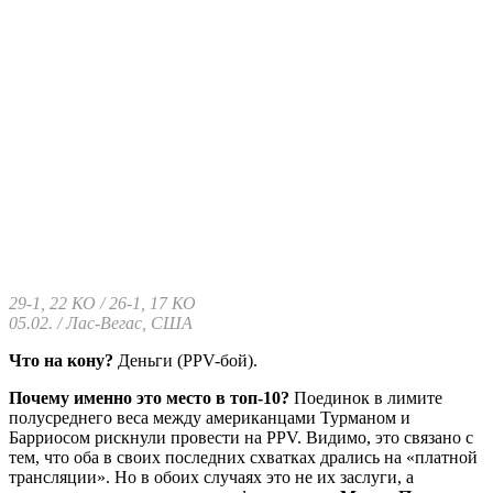
29-1, 22 КО / 26-1, 17 КО
05.02. / Лас-Вегас, США
Что на кону?
Деньги (PPV-бой).
Почему именно это место в топ-10?
Поединок в лимите
полусреднего веса между американцами Турманом и
Барриосом рискнули провести на PPV. Видимо, это связано с
тем, что оба в своих последних схватках дрались на «платной
трансляции». Но в обоих случаях это не их заслуги, а