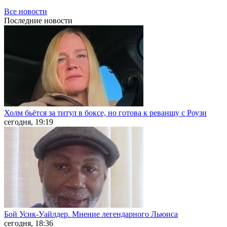
Все новости
Последние
новости
Холм бьётся за титул в боксе, но готова к реваншу с Роузи
сегодня, 19:19
Бой Усик-Уайлдер. Мнение легендарного Льюиса
сегодня, 18:36