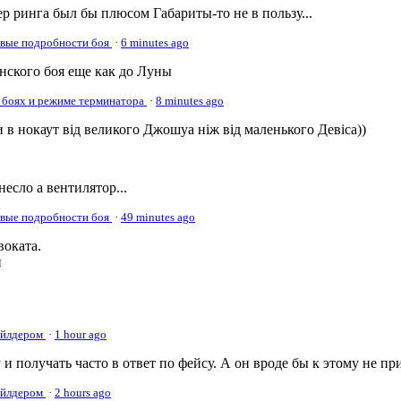
р ринга был бы плюсом Габариты-то не в пользу...
овые подробности боя
·
6 minutes ago
онского боя еще как до Луны
 боях и режиме терминатора
·
8 minutes ago
 в нокаут від великого Джошуа ніж від маленького Девіса))
несло а вентилятор...
овые подробности боя
·
49 minutes ago
оката.
и
Уайлдером
·
1 hour ago
 и получать часто в ответ по фейсу. А он вроде бы к этому не пр
Уайлдером
·
2 hours ago