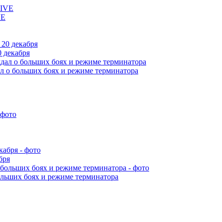
VE
 декабря
л о больших боях и режиме терминатора
бря
ольших боях и режиме терминатора