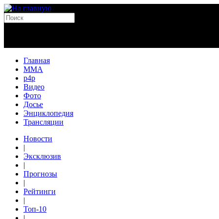
Главная
MMA
p4p
Видео
Фото
Досье
Энциклопедия
Трансляции
Новости
|
Эксклюзив
|
Прогнозы
|
Рейтинги
|
Топ-10
|