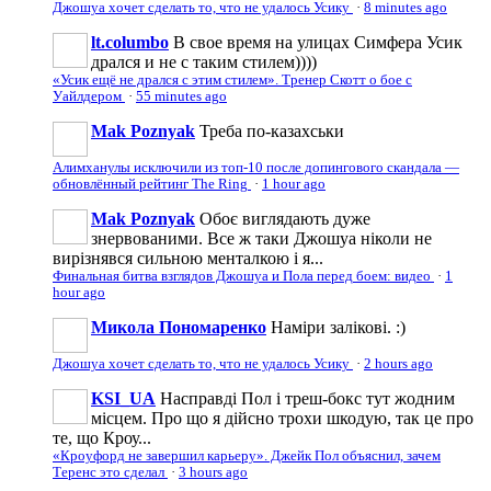
Джошуа хочет сделать то, что не удалось Усику
·
8 minutes ago
lt.columbo
В свое время на улицах Симфера Усик
дрался и не с таким стилем))))
«Усик ещё не дрался с этим стилем». Тренер Скотт о бое с
Уайлдером
·
55 minutes ago
Mak Poznyak
Треба по-казахськи
Алимханулы исключили из топ-10 после допингового скандала —
обновлённый рейтинг The Ring
·
1 hour ago
Mak Poznyak
Обоє виглядають дуже
знервованими. Все ж таки Джошуа ніколи не
вирізнявся сильною менталкою і я...
Финальная битва взглядов Джошуа и Пола перед боем: видео
·
1
hour ago
Микола Пономаренко
Наміри залікові. :)
Джошуа хочет сделать то, что не удалось Усику
·
2 hours ago
KSI_UA
Насправді Пол і треш-бокс тут жодним
місцем. Про що я дійсно трохи шкодую, так це про
те, що Кроу...
«Кроуфорд не завершил карьеру». Джейк Пол объяснил, зачем
Теренс это сделал
·
3 hours ago