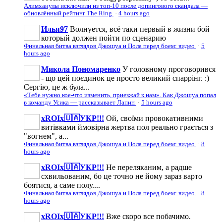
Алимханулы исключили из топ-10 после допингового скандала —
обновлённый рейтинг The Ring
·
4 hours ago
Илья97
Волнуется, всё таки первый в жизни бой
который должен пойти по сценарию
Финальная битва взглядов Джошуа и Пола перед боем: видео
·
5
hours ago
Микола Пономаренко
У головному проговорився
- що цей поєдинок це просто великий спаррінг. :)
Сергію, це ж була...
«Тебе нужно кое-что изменить, приезжай к нам». Как Джошуа попал
в команду Усика — рассказывает Лапин
·
5 hours ago
xROIx🇺🇦УКР!!!
Ой, своїми провокативними
витівками ймовірна жертва пол реально грається з
"вогнем", а...
Финальная битва взглядов Джошуа и Пола перед боем: видео
·
8
hours ago
xROIx🇺🇦УКР!!!
Не переляканим, а радше
схвильованим, бо це точно не йому зараз варто
боятися, а саме полу....
Финальная битва взглядов Джошуа и Пола перед боем: видео
·
8
hours ago
xROIx🇺🇦УКР!!!
Вже скоро все побачимо.