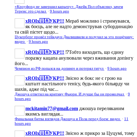
«Кроуфорд не завершил карьеру». Джейк Пол объяснил, зачем
Теренс это сделал
·
9 hours ago
xROIx🇺🇦УКР!!!
Мераб можливо і стримувався,
як боєць, але не надто демонстрував субординацію
та свій пієтет щодо...
Цукерберг провёл тейкдаун Двалишвили и получил за это пощёчину:
видео
·
9 hours ago
xROIx🇺🇦УКР!!!
⁉️Тобто виходить, що єдину
поразку кацапа анулювали через вживання допінгу
його...
Чемпион из РФ попался на допинге и потерял титул
·
9 hours ago
xROIx🇺🇦УКР!!!
Звісно ж бокс не є грою на
кшталт настільного тенісу, будь-якого більярду чи
шахів, адже під час...
Джошуа ответил на критику Фьюри. И лучше бы он промолчал
·
9
hours ago
mckitamin77@gmail.com
джошуа переляканим
якимсь виглядая...
Финальная битва взглядов Джошуа и Пола перед боем: видео
·
11
hours ago
xROIx🇺🇦УКР!!!
Звісно ж прикро за Цуцумі, тому