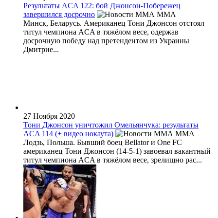
Результаты ACA 122: бой Джонсон-Побережец
завершился досрочно
MMA
Минск, Беларусь. Американец Тони Джонсон отстоял
титул чемпиона ACA в тяжёлом весе, одержав
досрочную победу над претендентом из Украины
Дмитрие...
27 Ноября 2020
Тони Джонсон уничтожил Омельянчука: результаты
ACA 114 (+ видео нокаута)
MMA
Лодзь, Польша. Бывший боец Bellator и One FC
американец Тони Джонсон (14-5-1) завоевал вакантный
титул чемпиона ACA в тяжёлом весе, зрелищно рас...