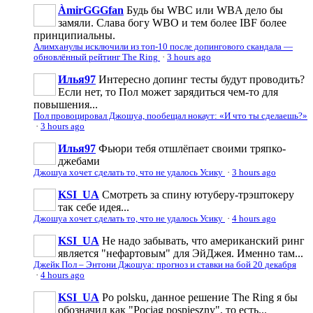
ÀmirGGGfan
Будь бы WBC или WBA дело бы
замяли. Слава богу WBO и тем более IBF более
принципиальны.
Алимханулы исключили из топ-10 после допингового скандала —
обновлённый рейтинг The Ring
·
3 hours ago
Илья97
Интересно допинг тесты будут проводить?
Если нет, то Пол может зарядиться чем-то для
повышения...
Пол провоцировал Джошуа, пообещал нокаут: «И что ты сделаешь?»
·
3 hours ago
Илья97
Фьюри тебя отшлёпает своими тряпко-
джебами
Джошуа хочет сделать то, что не удалось Усику
·
3 hours ago
KSI_UA
Смотреть за спину ютуберу-трэштокеру
так себе идея...
Джошуа хочет сделать то, что не удалось Усику
·
4 hours ago
KSI_UA
Не надо забывать, что американский ринг
является "нефартовым" для ЭйДжея. Именно там...
Джейк Пол – Энтони Джошуа: прогноз и ставки на бой 20 декабря
·
4 hours ago
KSI_UA
Po polsku, данное решение The Ring я бы
обозначил как "Pociąg pospieszny", то есть...