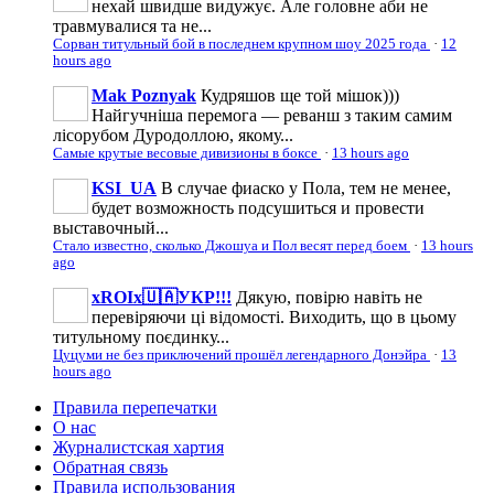
нехай швидше видужує. Але головне аби не
травмувалися та не...
Сорван титульный бой в последнем крупном шоу 2025 года
·
12
hours ago
Mak Poznyak
Кудряшов ще той мішок)))
Найгучніша перемога — реванш з таким самим
лісорубом Дуродоллою, якому...
Самые крутые весовые дивизионы в боксе
·
13 hours ago
KSI_UA
В случае фиаско у Пола, тем не менее,
будет возможность подсушиться и провести
выставочный...
Стало известно, сколько Джошуа и Пол весят перед боем
·
13 hours
ago
xROIx🇺🇦УКР!!!
Дякую, повірю навіть не
перевіряючи ці відомості. Виходить, що в цьому
титульному поєдинку...
Цуцуми не без приключений прошёл легендарного Донэйра
·
13
hours ago
Правила перепечатки
О нас
Журналистская хартия
Обратная связь
Правила использования