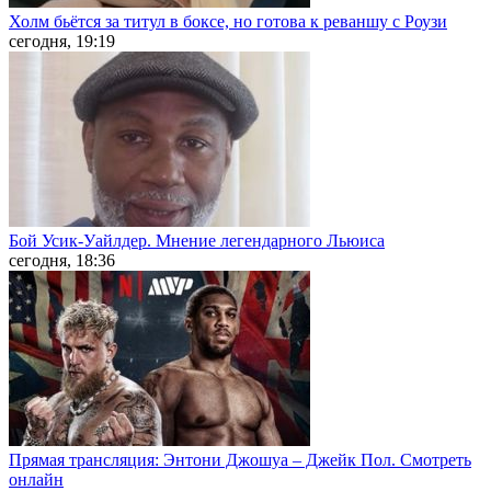
Холм бьётся за титул в боксе, но готова к реваншу с Роузи
сегодня, 19:19
Бой Усик-Уайлдер. Мнение легендарного Льюиса
сегодня, 18:36
Прямая трансляция: Энтони Джошуа – Джейк Пол. Смотреть
онлайн