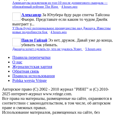
Алимханулы исключили из топ-10 после допингового скандала —
обновлённый рейтинг The Ring
·
4 hours ago
Александр
За Ютубера буду ради спитча Тайсона
Фьюри. Представьте если каким то чудом Джейк
выиграет у...
У Пола будет потенциальное преимущество над Джошуа. Известны
новые подробности боя
·
4 hours ago
Павло Гайдай
Ээ нет, дружок. Давай уже до конца,
убивать так убивать.
Джошуа хочет сделать то, что не удалось Усику
·
5 hours ago
Правила перепечатки
О нас
Журналистская хартия
Обратная связь
Правила использования
Polska wersja Vringe
Авторское право (С) 2002 - 2010 журнал "РИНГ" и (С) 2010-
2025 интернет-журнал www.vringe.com.
Все права на материалы, размещенные на сайте, охраняются в
соответствии с законодательством, в том числе, об авторском
праве и смежных правах.
Использование материалов, размещенных на сайте, без