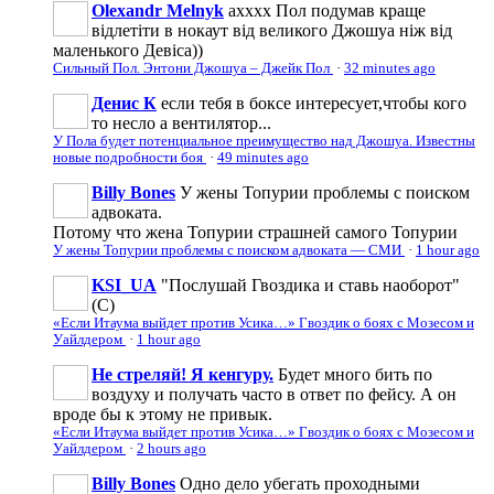
Olexandr Melnyk
ахххх Пол подумав краще
відлетіти в нокаут від великого Джошуа ніж від
маленького Девіса))
Сильный Пол. Энтони Джошуа – Джейк Пол
·
32 minutes ago
Денис К
если тебя в боксе интересует,чтобы кого
то несло а вентилятор...
У Пола будет потенциальное преимущество над Джошуа. Известны
новые подробности боя
·
49 minutes ago
Billy Bones
У жены Топурии проблемы с поиском
адвоката.
Потому что жена Топурии страшней самого Топурии
У жены Топурии проблемы с поиском адвоката — СМИ
·
1 hour ago
KSI_UA
"Послушай Гвоздика и ставь наоборот"
(С)
«Если Итаума выйдет против Усика…» Гвоздик о боях с Мозесом и
Уайлдером
·
1 hour ago
Не стреляй! Я кенгуру.
Будет много бить по
воздуху и получать часто в ответ по фейсу. А он
вроде бы к этому не привык.
«Если Итаума выйдет против Усика…» Гвоздик о боях с Мозесом и
Уайлдером
·
2 hours ago
Billy Bones
Одно дело убегать проходными