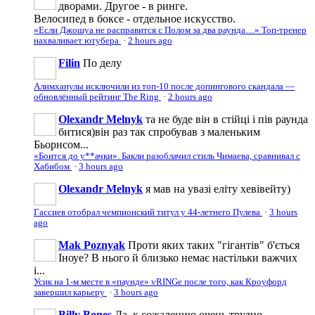
дворами. Другое - в ринге.
Велосипед в боксе - отдельное искусство.
«Если Джошуа не расправится с Полом за два раунда…» Топ-тренер
нахваливает ютубера
·
2 hours ago
Filin
По делу
Алимханулы исключили из топ-10 после допингового скандала —
обновлённый рейтинг The Ring
·
2 hours ago
Olexandr Melnyk
та не буде він в стійці і пів раунда
битися)він раз так спробував з маленьким
Бьорнсом...
«Боится до у**ачки». Бакли разоблачил стиль Чимаева, сравнивал с
Хабибом
·
3 hours ago
Olexandr Melnyk
я мав на увазі еліту хевівейту)
Гассиев отобрал чемпионский титул у 44-летнего Пулева
·
3 hours
ago
Mak Poznyak
Проти яких таких "гігантів" б'ється
Іноуе? В нього й близько немає настільки важчих
і...
Усик на 1-м месте в «паунде» vRINGe после того, как Кроуфорд
завершил карьеру
·
3 hours ago
Billy Bones
Да, к сожалению очень трудно