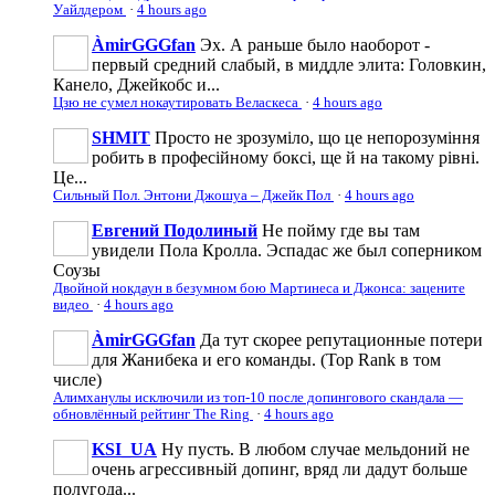
Уайлдером
·
4 hours ago
ÀmirGGGfan
Эх. А раньше было наоборот -
первый средний слабый, в миддле элита: Головкин,
Канело, Джейкобс и...
Цзю не сумел нокаутировать Веласкеса
·
4 hours ago
SHMIT
Просто не зрозуміло, що це непорозуміння
робить в професійному боксі, ще й на такому рівні.
Це...
Сильный Пол. Энтони Джошуа – Джейк Пол
·
4 hours ago
Евгений Подолиный
Не пойму где вы там
увидели Пола Кролла. Эспадас же был соперником
Соузы
Двойной нокдаун в безумном бою Мартинеса и Джонса: зацените
видео
·
4 hours ago
ÀmirGGGfan
Да тут скорее репутационные потери
для Жанибека и его команды. (Top Rank в том
числе)
Алимханулы исключили из топ-10 после допингового скандала —
обновлённый рейтинг The Ring
·
4 hours ago
KSI_UA
Ну пусть. В любом случае мельдоний не
очень агрессивньій допинг, вряд ли дадут больше
полугода...