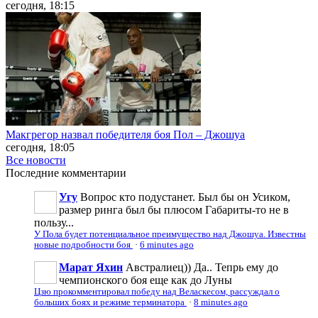
сегодня, 18:15
Макгрегор назвал победителя боя Пол – Джошуа
сегодня, 18:05
Все новости
Последние
комментарии
Угу
Вопрос кто подустанет. Был бы он Усиком,
размер ринга был бы плюсом Габариты-то не в
пользу...
У Пола будет потенциальное преимущество над Джошуа. Известны
новые подробности боя
·
6 minutes ago
Марат Яхин
Австралиец)) Да.. Тепрь ему до
чемпионского боя еще как до Луны
Цзю прокомментировал победу над Веласкесом, рассуждал о
больших боях и режиме терминатора
·
8 minutes ago