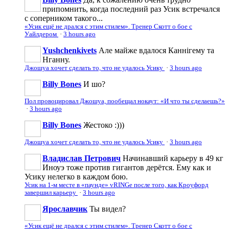
припомнить, когда последний раз Усик встречался
с соперником такого...
«Усик ещё не дрался с этим стилем». Тренер Скотт о бое с
Уайлдером
·
3 hours ago
Yushchenkivets
Але майже вдалося Каннігему та
Нганну.
Джошуа хочет сделать то, что не удалось Усику
·
3 hours ago
Billy Bones
И шо?
Пол провоцировал Джошуа, пообещал нокаут: «И что ты сделаешь?»
·
3 hours ago
Billy Bones
Жестоко :)))
Джошуа хочет сделать то, что не удалось Усику
·
3 hours ago
Владислав Петрович
Начинавший карьеру в 49 кг
Иноуэ тоже против гигантов дерётся. Ему как и
Усику нелегко в каждом бою.
Усик на 1-м месте в «паунде» vRINGe после того, как Кроуфорд
завершил карьеру
·
3 hours ago
Ярославчик
Ты видел?
«Усик ещё не дрался с этим стилем». Тренер Скотт о бое с