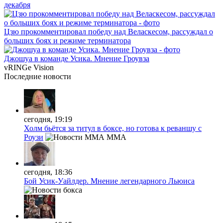
декабря
Цзю прокомментировал победу над Веласкесом, рассуждал о
больших боях и режиме терминатора
Джошуа в команде Усика. Мнение Гроувза
vRINGe
Vision
Последние
новости
сегодня, 19:19
Холм бьётся за титул в боксе, но готова к реваншу с
Роузи
MMA
сегодня, 18:36
Бой Усик-Уайлдер. Мнение легендарного Льюиса