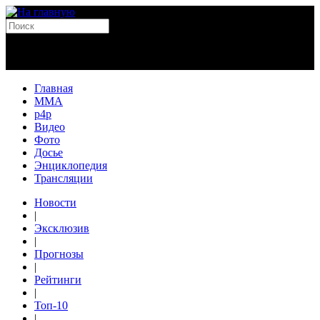
Главная
MMA
p4p
Видео
Фото
Досье
Энциклопедия
Трансляции
Новости
|
Эксклюзив
|
Прогнозы
|
Рейтинги
|
Топ-10
|