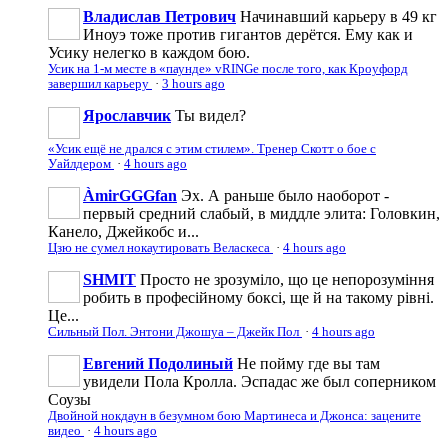
Владислав Петрович
Начинавший карьеру в 49 кг
Иноуэ тоже против гигантов дерётся. Ему как и
Усику нелегко в каждом бою.
Усик на 1-м месте в «паунде» vRINGe после того, как Кроуфорд
завершил карьеру
·
3 hours ago
Ярославчик
Ты видел?
«Усик ещё не дрался с этим стилем». Тренер Скотт о бое с
Уайлдером
·
4 hours ago
ÀmirGGGfan
Эх. А раньше было наоборот -
первый средний слабый, в миддле элита: Головкин,
Канело, Джейкобс и...
Цзю не сумел нокаутировать Веласкеса
·
4 hours ago
SHMIT
Просто не зрозуміло, що це непорозуміння
робить в професійному боксі, ще й на такому рівні.
Це...
Сильный Пол. Энтони Джошуа – Джейк Пол
·
4 hours ago
Евгений Подолиный
Не пойму где вы там
увидели Пола Кролла. Эспадас же был соперником
Соузы
Двойной нокдаун в безумном бою Мартинеса и Джонса: зацените
видео
·
4 hours ago