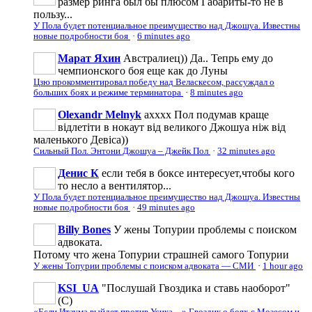
размер ринга был бы плюсом Габариты-то не в
пользу...
У Пола будет потенциальное преимущество над Джошуа. Известны
новые подробности боя
·
6 minutes ago
Марат Яхин
Австралиец)) Да.. Тепрь ему до
чемпионского боя еще как до Луны
Цзю прокомментировал победу над Веласкесом, рассуждал о
больших боях и режиме терминатора
·
8 minutes ago
Olexandr Melnyk
ахххх Пол подумав краще
відлетіти в нокаут від великого Джошуа ніж від
маленького Девіса))
Сильный Пол. Энтони Джошуа – Джейк Пол
·
32 minutes ago
Денис К
если тебя в боксе интересует,чтобы кого
то несло а вентилятор...
У Пола будет потенциальное преимущество над Джошуа. Известны
новые подробности боя
·
49 minutes ago
Billy Bones
У жены Топурии проблемы с поиском
адвоката.
Потому что жена Топурии страшней самого Топурии
У жены Топурии проблемы с поиском адвоката — СМИ
·
1 hour ago
KSI_UA
"Послушай Гвоздика и ставь наоборот"
(С)
«Если Итаума выйдет против Усика…» Гвоздик о боях с Мозесом и