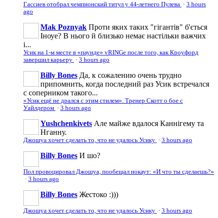
Гассиев отобрал чемпионский титул у 44-летнего Пулева
·
3 hours
ago
Mak Poznyak
Проти яких таких "гігантів" б'ється
Іноуе? В нього й близько немає настільки важчих
і...
Усик на 1-м месте в «паунде» vRINGe после того, как Кроуфорд
завершил карьеру
·
3 hours ago
Billy Bones
Да, к сожалению очень трудно
припомнить, когда последний раз Усик встречался
с соперником такого...
«Усик ещё не дрался с этим стилем». Тренер Скотт о бое с
Уайлдером
·
3 hours ago
Yushchenkivets
Але майже вдалося Каннігему та
Нганну.
Джошуа хочет сделать то, что не удалось Усику
·
3 hours ago
Billy Bones
И шо?
Пол провоцировал Джошуа, пообещал нокаут: «И что ты сделаешь?»
·
3 hours ago
Billy Bones
Жестоко :)))
Джошуа хочет сделать то, что не удалось Усику
·
3 hours ago