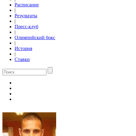
Расписание
|
Результаты
|
Пресс-клуб
|
Олимпийский бокс
|
История
|
Ставки