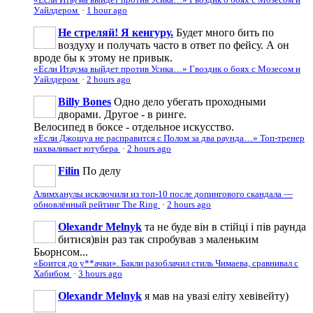
Уайлдером
·
1 hour ago
Не стреляй! Я кенгуру.
Будет много бить по
воздуху и получать часто в ответ по фейсу. А он
вроде бы к этому не привык.
«Если Итаума выйдет против Усика…» Гвоздик о боях с Мозесом и
Уайлдером
·
2 hours ago
Billy Bones
Одно дело убегать проходными
дворами. Другое - в ринге.
Велосипед в боксе - отдельное искусство.
«Если Джошуа не расправится с Полом за два раунда…» Топ-тренер
нахваливает ютубера
·
2 hours ago
Filin
По делу
Алимханулы исключили из топ-10 после допингового скандала —
обновлённый рейтинг The Ring
·
2 hours ago
Olexandr Melnyk
та не буде він в стійці і пів раунда
битися)він раз так спробував з маленьким
Бьорнсом...
«Боится до у**ачки». Бакли разоблачил стиль Чимаева, сравнивал с
Хабибом
·
3 hours ago
Olexandr Melnyk
я мав на увазі еліту хевівейту)