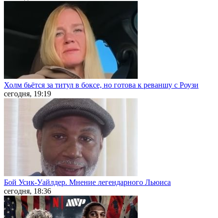
Холм бьётся за титул в боксе, но готова к реваншу с Роузи
сегодня, 19:19
Бой Усик-Уайлдер. Мнение легендарного Льюиса
сегодня, 18:36