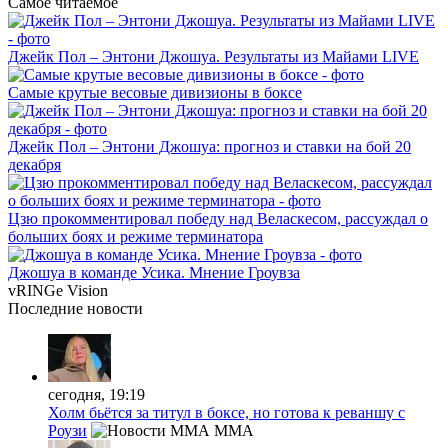
Самое читаемое
Джейк Пол – Энтони Джошуа. Результаты из Майами LIVE
Самые крутые весовые дивизионы в боксе
Джейк Пол – Энтони Джошуа: прогноз и ставки на бой 20
декабря
Цзю прокомментировал победу над Веласкесом, рассуждал о
больших боях и режиме терминатора
Джошуа в команде Усика. Мнение Гроувза
vRINGe
Vision
Последние
новости
сегодня, 19:19
Холм бьётся за титул в боксе, но готова к реваншу с
Роузи
MMA