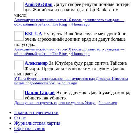
ÀmirGGGfan
Да тут скорее репутационные потери
для Жанибека и его команды. (Top Rank в том
числе)
Алимханулы исключили из топ-10 после допингового скандала —
обновлённый рейтинг The Ring
·
4 hours ago
KSI_UA
Ну пусть. В любом случае мельдоний не
очень агрессивньій допинг, вряд ли дадут больше
полугода...
Алимханулы исключили из топ-10 после допингового скандала —
обновлённый рейтинг The Ring
·
4 hours ago
Александр
За Ютубера буду ради спитча Тайсона
Фьюри. Представьте если каким то чудом Джейк
выиграет у...
У Пола будет потенциальное преимущество над Джошуа. Известны
новые подробности боя
·
4 hours ago
Павло Гайдай
Ээ нет, дружок. Давай уже до конца,
убивать так убивать.
Джошуа хочет сделать то, что не удалось Усику
·
5 hours ago
Правила перепечатки
О нас
Журналистская хартия
Обратная связь