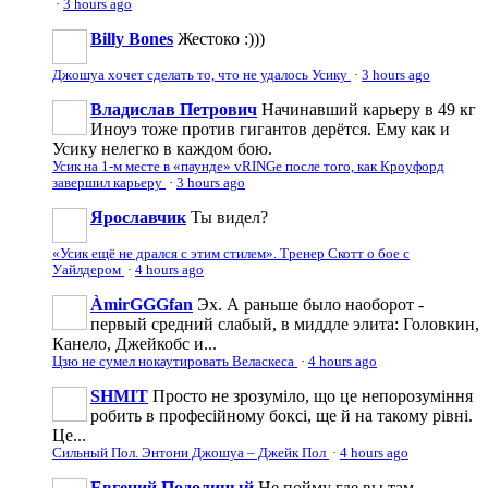
·
3 hours ago
Billy Bones
Жестоко :)))
Джошуа хочет сделать то, что не удалось Усику
·
3 hours ago
Владислав Петрович
Начинавший карьеру в 49 кг
Иноуэ тоже против гигантов дерётся. Ему как и
Усику нелегко в каждом бою.
Усик на 1-м месте в «паунде» vRINGe после того, как Кроуфорд
завершил карьеру
·
3 hours ago
Ярославчик
Ты видел?
«Усик ещё не дрался с этим стилем». Тренер Скотт о бое с
Уайлдером
·
4 hours ago
ÀmirGGGfan
Эх. А раньше было наоборот -
первый средний слабый, в миддле элита: Головкин,
Канело, Джейкобс и...
Цзю не сумел нокаутировать Веласкеса
·
4 hours ago
SHMIT
Просто не зрозуміло, що це непорозуміння
робить в професійному боксі, ще й на такому рівні.
Це...
Сильный Пол. Энтони Джошуа – Джейк Пол
·
4 hours ago
Евгений Подолиный
Не пойму где вы там