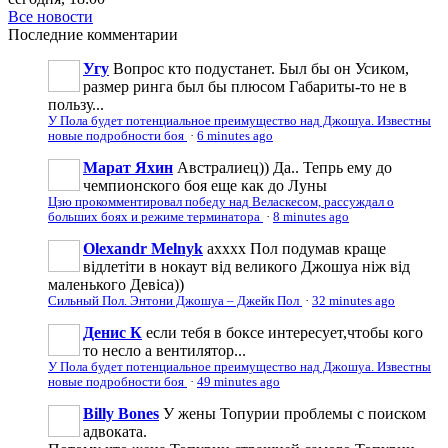
Все новости
Последние
комментарии
Угу
Вопрос кто подустанет. Был бы он Усиком,
размер ринга был бы плюсом Габариты-то не в
пользу...
У Пола будет потенциальное преимущество над Джошуа. Известны
новые подробности боя
·
6 minutes ago
Марат Яхин
Австралиец)) Да.. Тепрь ему до
чемпионского боя еще как до Луны
Цзю прокомментировал победу над Веласкесом, рассуждал о
больших боях и режиме терминатора
·
8 minutes ago
Olexandr Melnyk
ахххх Пол подумав краще
відлетіти в нокаут від великого Джошуа ніж від
маленького Девіса))
Сильный Пол. Энтони Джошуа – Джейк Пол
·
32 minutes ago
Денис К
если тебя в боксе интересует,чтобы кого
то несло а вентилятор...
У Пола будет потенциальное преимущество над Джошуа. Известны
новые подробности боя
·
49 minutes ago
Billy Bones
У жены Топурии проблемы с поиском
адвоката.