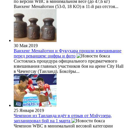
по версии WBC в минимальном весе (до 47,6 кг)
Ванхенг Менайотин (53-0, 18 KO) в 11-й раз отстоя...
30 Мая 2019
Ванхенг Менайотин и Фукухара прошли взвешивание
перед реваншем: цифры и фото
Состоялась процедура официального предматчевого
взвешивания главных участников боя на арене City Hall
в Чаченгсау (Таиланд). Боксёры...
25 Января 2019
Чемпион из Таиланда идёт в отрыв от Мэйуэзера,
запланировал бой на 1 марта
Чемпион WBC в минимальной весовой категории