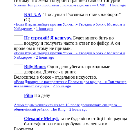
Потому что жена Топурии страшней самого Топурии
У жены Топурии проблемы с поиском адвоката — СМИ
·
1 hour ago
KSI_UA
"Послушай Гвоздика и ставь наоборот"
(С)
«Если Итаума выйдет против Усика…» Гвоздик о боях с Мозесом и
Уайлдером
·
1 hour ago
Не стреляй! Я кенгуру.
Будет много бить по
воздуху и получать часто в ответ по фейсу. А он
вроде бы к этому не привык.
«Если Итаума выйдет против Усика…» Гвоздик о боях с Мозесом и
Уайлдером
·
2 hours ago
Billy Bones
Одно дело убегать проходными
дворами. Другое - в ринге.
Велосипед в боксе - отдельное искусство.
«Если Джошуа не расправится с Полом за два раунда…» Топ-тренер
нахваливает ютубера
·
2 hours ago
Filin
По делу
Алимханулы исключили из топ-10 после допингового скандала —
обновлённый рейтинг The Ring
·
2 hours ago
Olexandr Melnyk
та не буде він в стійці і пів раунда
битися)він раз так спробував з маленьким
Бьорнсом...