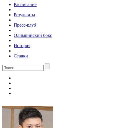
Расписание
|
Результаты
|
Пресс-клуб
|
Олимпийский бокс
|
История
|
Ставки