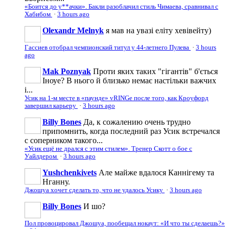
«Боится до у**ачки». Бакли разоблачил стиль Чимаева, сравнивал с
Хабибом
·
3 hours ago
Olexandr Melnyk
я мав на увазі еліту хевівейту)
Гассиев отобрал чемпионский титул у 44-летнего Пулева
·
3 hours
ago
Mak Poznyak
Проти яких таких "гігантів" б'ється
Іноуе? В нього й близько немає настільки важчих
і...
Усик на 1-м месте в «паунде» vRINGe после того, как Кроуфорд
завершил карьеру
·
3 hours ago
Billy Bones
Да, к сожалению очень трудно
припомнить, когда последний раз Усик встречался
с соперником такого...
«Усик ещё не дрался с этим стилем». Тренер Скотт о бое с
Уайлдером
·
3 hours ago
Yushchenkivets
Але майже вдалося Каннігему та
Нганну.
Джошуа хочет сделать то, что не удалось Усику
·
3 hours ago
Billy Bones
И шо?
Пол провоцировал Джошуа, пообещал нокаут: «И что ты сделаешь?»