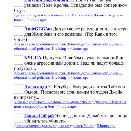
увидели Пола Кролла. Эспадас же был соперником
Соузы
Двойной нокдаун в безумном бою Мартинеса и Джонса: зацените
видео
·
4 hours ago
ÀmirGGGfan
Да тут скорее репутационные потери
для Жанибека и его команды. (Top Rank в том
числе)
Алимханулы исключили из топ-10 после допингового скандала —
обновлённый рейтинг The Ring
·
4 hours ago
KSI_UA
Ну пусть. В любом случае мельдоний не
очень агрессивньій допинг, вряд ли дадут больше
полугода...
Алимханулы исключили из топ-10 после допингового скандала —
обновлённый рейтинг The Ring
·
4 hours ago
Александр
За Ютубера буду ради спитча Тайсона
Фьюри. Представьте если каким то чудом Джейк
выиграет у...
У Пола будет потенциальное преимущество над Джошуа. Известны
новые подробности боя
·
4 hours ago
Павло Гайдай
Ээ нет, дружок. Давай уже до конца,
убивать так убивать.
Джошуа хочет сделать то, что не удалось Усику
·
5 hours ago