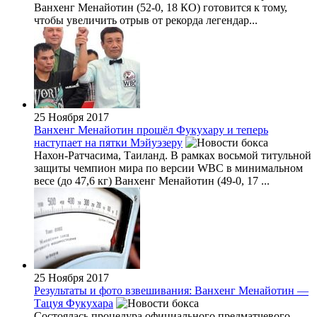
Ванхенг Менайотин (52-0, 18 КО) готовится к тому,
чтобы увеличить отрыв от рекорда легендар...
25 Ноября 2017
Ванхенг Менайотин прошёл Фукухару и теперь
наступает на пятки Мэйуэзеру
Нахон-Ратчасима, Таиланд. В рамках восьмой титульной
защиты чемпион мира по версии WBC в минимальном
весе (до 47,6 кг) Ванхенг Менайотин (49-0, 17 ...
25 Ноября 2017
Результаты и фото взвешивания: Ванхенг Менайотин —
Тацуя Фукухара
Состоялась процедура официального предматчевого