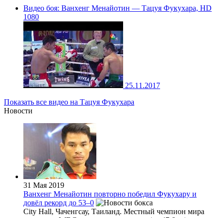
Видео боя: Ванхенг Менайотин — Тацуя Фукухара, HD
1080
25.11.2017
Показать все видео на Тацуя Фукухара
Новости
31 Мая 2019
Ванхенг Менайотин повторно победил Фукухару и
довёл рекорд до 53–0
City Hall, Чаченгсау, Таиланд. Местный чемпион мира