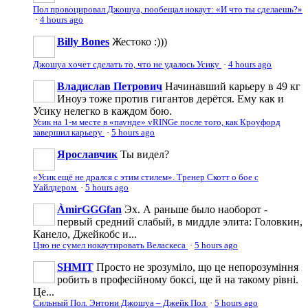
Пол провоцировал Джошуа, пообещал нокаут: «И что ты сделаешь?»
·
4 hours ago
Billy Bones
Жестоко :)))
Джошуа хочет сделать то, что не удалось Усику
·
4 hours ago
Владислав Петрович
Начинавший карьеру в 49 кг
Иноуэ тоже против гигантов дерётся. Ему как и
Усику нелегко в каждом бою.
Усик на 1-м месте в «паунде» vRINGe после того, как Кроуфорд
завершил карьеру
·
5 hours ago
Ярославчик
Ты видел?
«Усик ещё не дрался с этим стилем». Тренер Скотт о бое с
Уайлдером
·
5 hours ago
ÀmirGGGfan
Эх. А раньше было наоборот -
первый средний слабый, в миддле элита: Головкин,
Канело, Джейкобс и...
Цзю не сумел нокаутировать Веласкеса
·
5 hours ago
SHMIT
Просто не зрозуміло, що це непорозуміння
робить в професійному боксі, ще й на такому рівні.
Це...
Сильный Пол. Энтони Джошуа – Джейк Пол
·
5 hours ago