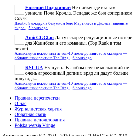
Евгений Подолиный
Не пойму где вы там
увидели Пола Кролла. Эспадас же был соперником
Соузы
Двойной нокдаун в безумном бою Мартинеса и Джонса: зацените
видео
·
5 hours ago
ÀmirGGGfan
Да тут скорее репутационные потери
для Жанибека и его команды. (Top Rank в том
числе)
Алимханулы исключили из топ-10 после допингового скандала —
обновлённый рейтинг The Ring
·
6 hours ago
KSI_UA
Ну пусть. В любом случае мельдоний не
очень агрессивньій допинг, вряд ли дадут больше
полугода...
Алимханулы исключили из топ-10 после допингового скандала —
обновлённый рейтинг The Ring
·
6 hours ago
Правила перепечатки
О нас
Журналистская хартия
Обратная связь
Правила использования
Polska wersja Vringe
Авторское право (С) 2002 - 2010 журнал "РИНГ" и (С) 2010-