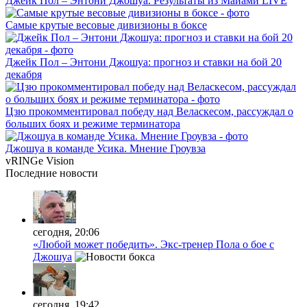
Джейк Пол – Энтони Джошуа. Результаты из Майами LIVE
Самые крутые весовые дивизионы в боксе
Джейк Пол – Энтони Джошуа: прогноз и ставки на бой 20
декабря
Цзю прокомментировал победу над Веласкесом, рассуждал о
больших боях и режиме терминатора
Джошуа в команде Усика. Мнение Гроувза
vRINGe
Vision
Последние
новости
сегодня, 20:06
«Любой может победить». Экс-тренер Пола о бое с
Джошуа
сегодня, 19:42