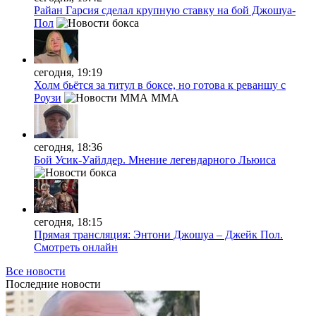
Райан Гарсия сделал крупную ставку на бой Джошуа-
Пол
сегодня, 19:19
Холм бьётся за титул в боксе, но готова к реваншу с
Роузи
MMA
сегодня, 18:36
Бой Усик-Уайлдер. Мнение легендарного Льюиса
сегодня, 18:15
Прямая трансляция: Энтони Джошуа – Джейк Пол.
Смотреть онлайн
Все новости
Последние
новости