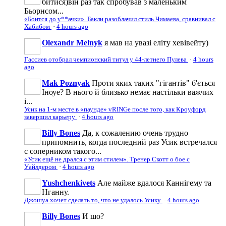
битися)він раз так спробував з маленьким
Бьорнсом...
«Боится до у**ачки». Бакли разоблачил стиль Чимаева, сравнивал с
Хабибом
·
4 hours ago
Olexandr Melnyk
я мав на увазі еліту хевівейту)
Гассиев отобрал чемпионский титул у 44-летнего Пулева
·
4 hours
ago
Mak Poznyak
Проти яких таких "гігантів" б'ється
Іноуе? В нього й близько немає настільки важчих
і...
Усик на 1-м месте в «паунде» vRINGe после того, как Кроуфорд
завершил карьеру
·
4 hours ago
Billy Bones
Да, к сожалению очень трудно
припомнить, когда последний раз Усик встречался
с соперником такого...
«Усик ещё не дрался с этим стилем». Тренер Скотт о бое с
Уайлдером
·
4 hours ago
Yushchenkivets
Але майже вдалося Каннігему та
Нганну.
Джошуа хочет сделать то, что не удалось Усику
·
4 hours ago
Billy Bones
И шо?