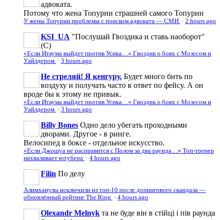
адвоката.
Потому что жена Топурии страшней самого Топурии
У жены Топурии проблемы с поиском адвоката — СМИ
·
2 hours ago
KSI_UA
"Послушай Гвоздика и ставь наоборот"
(С)
«Если Итаума выйдет против Усика…» Гвоздик о боях с Мозесом и
Уайлдером
·
3 hours ago
Не стреляй! Я кенгуру.
Будет много бить по
воздуху и получать часто в ответ по фейсу. А он
вроде бы к этому не привык.
«Если Итаума выйдет против Усика…» Гвоздик о боях с Мозесом и
Уайлдером
·
3 hours ago
Billy Bones
Одно дело убегать проходными
дворами. Другое - в ринге.
Велосипед в боксе - отдельное искусство.
«Если Джошуа не расправится с Полом за два раунда…» Топ-тренер
нахваливает ютубера
·
4 hours ago
Filin
По делу
Алимханулы исключили из топ-10 после допингового скандала —
обновлённый рейтинг The Ring
·
4 hours ago
Olexandr Melnyk
та не буде він в стійці і пів раунда