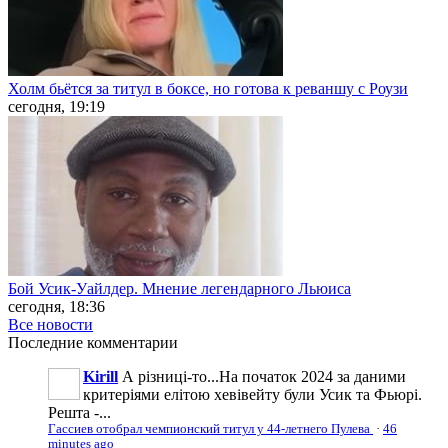
Холм бьётся за титул в боксе, но готова к реваншу с Роузи
сегодня, 19:19
Бой Усик-Уайлдер. Мнение легендарного Льюиса
сегодня, 18:36
Все новости
Последние
комментарии
Kirill
А різниці-то...На початок 2024 за даними
критеріями елітою хевівейту були Усик та Фьюрі.
Решта -...
Гассиев отобрал чемпионский титул у 44-летнего Пулева
·
46
minutes ago