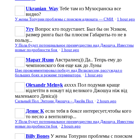
Ukranian_Way
Тебе там из Мухосранска все
видно?
У жены Топурии проблемы с поиском адвоката — СМИ
·
1 hour ago
Угу
Вопрос кто подустанет. Был бы он Усиком,
размер ринга был бы плюсом Габариты-то не в
пользу...
У Пола будет потенциальное преимущество над Джошуа. Известны
новые подробности боя
·
1 hour ago
Марат Яхин
Австралиец)) Да.. Тепрь ему до
чемпионского боя еще как до Луны
Цзю прокомментировал победу над Веласкесом, рассуждал о
больших боях и режиме терминатора
·
1 hour ago
Olexandr Melnyk
ахххх Пол подумав краще
відлетіти в нокаут від великого Джошуа ніж від
маленького Девіса))
Сильный Пол. Энтони Джошуа – Джейк Пол
·
2 hours ago
Денис К
если тебя в боксе интересует,чтобы кого
то несло а вентилятор...
У Пола будет потенциальное преимущество над Джошуа. Известны
новые подробности боя
·
2 hours ago
Billy Bones
У жены Топурии проблемы с поиском