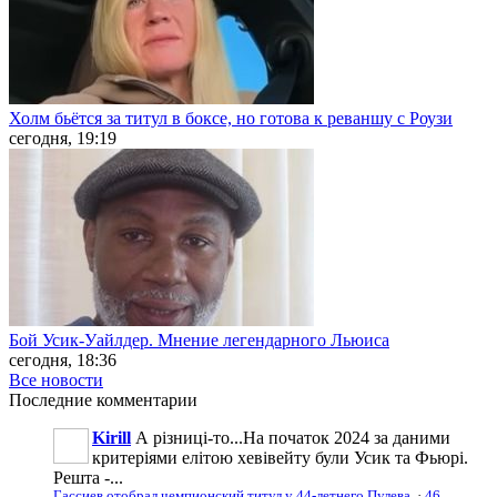
Холм бьётся за титул в боксе, но готова к реваншу с Роузи
сегодня, 19:19
Бой Усик-Уайлдер. Мнение легендарного Льюиса
сегодня, 18:36
Все новости
Последние
комментарии
Kirill
А різниці-то...На початок 2024 за даними
критеріями елітою хевівейту були Усик та Фьюрі.
Решта -...
Гассиев отобрал чемпионский титул у 44-летнего Пулева
·
46