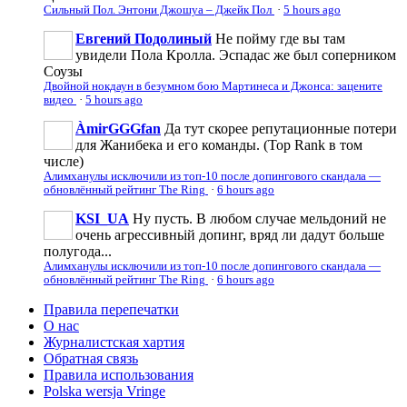
Сильный Пол. Энтони Джошуа – Джейк Пол
·
5 hours ago
Евгений Подолиный
Не пойму где вы там
увидели Пола Кролла. Эспадас же был соперником
Соузы
Двойной нокдаун в безумном бою Мартинеса и Джонса: зацените
видео
·
5 hours ago
ÀmirGGGfan
Да тут скорее репутационные потери
для Жанибека и его команды. (Top Rank в том
числе)
Алимханулы исключили из топ-10 после допингового скандала —
обновлённый рейтинг The Ring
·
6 hours ago
KSI_UA
Ну пусть. В любом случае мельдоний не
очень агрессивньій допинг, вряд ли дадут больше
полугода...
Алимханулы исключили из топ-10 после допингового скандала —
обновлённый рейтинг The Ring
·
6 hours ago
Правила перепечатки
О нас
Журналистская хартия
Обратная связь
Правила использования
Polska wersja Vringe