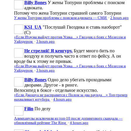
Billy Bones
У жены Топурии проблемы с поиском
адвоката.
Потому что жена Топурии страшней самого Топурии
У жены Топурии проблемы с поиском адвоката — СМИ
·
2 hours ago
KSI_UA
"Послушай Гвоздика и ставь наоборот"
(С)
«Если Итаума выйдет против Усика…» Гвоздик о боях с Мозесом и
Уайлдером
·
3 hours ago
Не стреляй! Я кенгуру.
Будет много бить по
воздуху и получать часто в ответ по фейсу. А он
вроде бы к этому не привык.
«Если Итаума выйдет против Усика…» Гвоздик о боях с Мозесом и
Уайлдером
·
3 hours ago
Billy Bones
Одно дело убегать проходными
дворами. Другое - в ринге.
Велосипед в боксе - отдельное искусство.
«Если Джошуа не расправится с Полом за два раунда…» Топ-тренер
нахваливает ютубера
·
4 hours ago
Filin
По делу
Алимханулы исключили из топ-10 после допингового скандала —
обновлённый рейтинг The Ring
·
4 hours ago