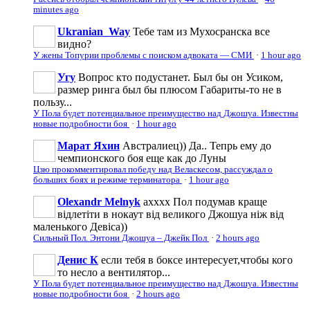
minutes ago
Ukranian_Way
Тебе там из Мухосранска все
видно?
У жены Топурии проблемы с поиском адвоката — СМИ
·
1 hour ago
Угу
Вопрос кто подустанет. Был бы он Усиком,
размер ринга был бы плюсом Габариты-то не в
пользу...
У Пола будет потенциальное преимущество над Джошуа. Известны
новые подробности боя
·
1 hour ago
Марат Яхин
Австралиец)) Да.. Тепрь ему до
чемпионского боя еще как до Луны
Цзю прокомментировал победу над Веласкесом, рассуждал о
больших боях и режиме терминатора
·
1 hour ago
Olexandr Melnyk
ахххх Пол подумав краще
відлетіти в нокаут від великого Джошуа ніж від
маленького Девіса))
Сильный Пол. Энтони Джошуа – Джейк Пол
·
2 hours ago
Денис К
если тебя в боксе интересует,чтобы кого
то несло а вентилятор...
У Пола будет потенциальное преимущество над Джошуа. Известны
новые подробности боя
·
2 hours ago