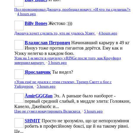
Пол провоцировал Джошуа, пообещал нокаут: «И что ты сделаешь?»
·
4 hours ago
Billy Bones
Жестоко :)))
Джошуа хочет сделать то, что не удалось Усику
·
4 hours ago
Владислав Петрович
Начинавший карьеру в 49 кг
Иноуэ тоже против гигантов дерётся. Ему как и
Усику нелегко в каждом бою.
Усик на 1-м месте в «паунде» vRINGe после того, как Кроуфорд
завершил карьеру
·
5 hours ago
Ярославчик
Ты видел?
«Усик ещё не дрался с этим стилем». Тренер Скотт о бое с
Уайлдером
·
5 hours ago
ÀmirGGGfan
Эх. А раньше было наоборот -
первый средний слабый, в миддле элита: Головкин,
Канело, Джейкобс и...
Цзю не сумел нокаутировать Веласкеса
·
5 hours ago
SHMIT
Просто не зрозуміло, що це непорозуміння
робить в професійному боксі, ще й на такому рівні.
Це...