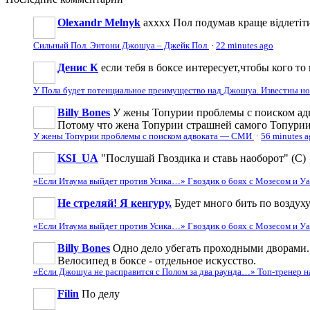
Olexandr Melnyk
ахххх Пол подумав краще відлетіти
Сильный Пол. Энтони Джошуа – Джейк Пол
·
22 minutes ago
Денис К
если тебя в боксе интересует,чтобы кого то 
У Пола будет потенциальное преимущество над Джошуа. Известны н
Billy Bones
У жены Топурии проблемы с поиском адв
Потому что жена Топурии страшней самого Топури
У жены Топурии проблемы с поиском адвоката — СМИ
·
56 minutes 
KSI_UA
"Послушай Гвоздика и ставь наоборот" (С)
«Если Итаума выйдет против Усика…» Гвоздик о боях с Мозесом и 
Не стреляй! Я кенгуру.
Будет много бить по воздуху
«Если Итаума выйдет против Усика…» Гвоздик о боях с Мозесом и 
Billy Bones
Одно дело убегать проходными дворами. 
Велосипед в боксе - отдельное искусство.
«Если Джошуа не расправится с Полом за два раунда…» Топ-тренер 
Filin
По делу