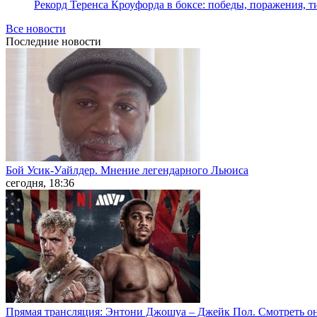
Рекорд Теренса Кроуфорда в боксе: победы, поражения, 
Все новости
Последние
новости
Бой Усик-Уайлдер. Мнение легендарного Льюиса
сегодня, 18:36
Прямая трансляция: Энтони Джошуа – Джейк Пол. Смотреть о