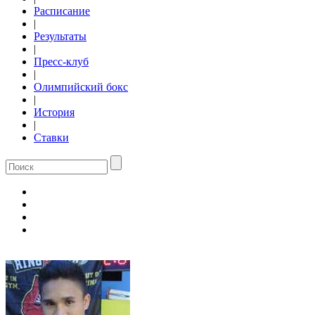
Расписание
|
Результаты
|
Пресс-клуб
|
Олимпийский бокс
|
История
|
Ставки