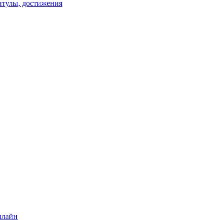
титулы, достижения
нлайн