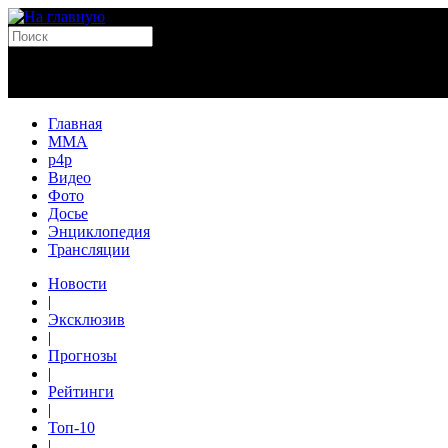
Главная
MMA
p4p
Видео
Фото
Досье
Энциклопедия
Трансляции
Новости
|
Эксклюзив
|
Прогнозы
|
Рейтинги
|
Топ-10
|