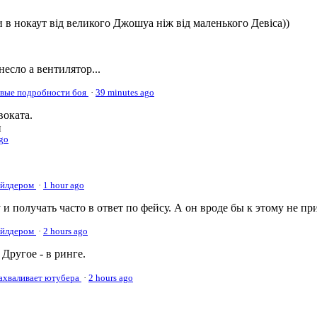
 в нокаут від великого Джошуа ніж від маленького Девіса))
несло а вентилятор...
овые подробности боя
·
39 minutes ago
оката.
и
ago
Уайлдером
·
1 hour ago
 и получать часто в ответ по фейсу. А он вроде бы к этому не пр
Уайлдером
·
2 hours ago
Другое - в ринге.
нахваливает ютубера
·
2 hours ago