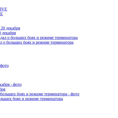
VE
 декабря
л о больших боях и режиме терминатора
бря
ольших боях и режиме терминатора