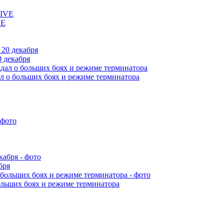
VE
 декабря
л о больших боях и режиме терминатора
бря
ольших боях и режиме терминатора