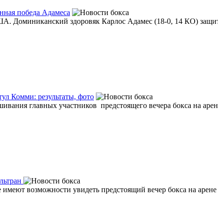
енная победа Адамеса
США. Доминиканский здоровяк Карлос Адамес (18-0, 14 КО) защит
тул Комми: результаты, фото
вания главных участников предстоящего вечера бокса на арене 
ельтран
имеют возможности увидеть предстоящий вечер бокса на арене P