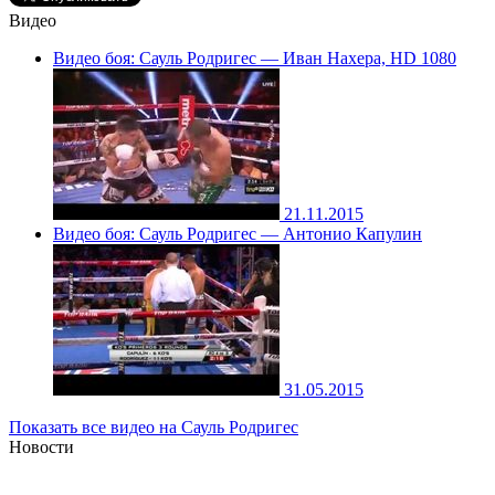
Видео
Видео боя: Сауль Родригес — Иван Нахера, HD 1080
21.11.2015
Видео боя: Сауль Родригес — Антонио Капулин
31.05.2015
Показать все видео на Сауль Родригес
Новости