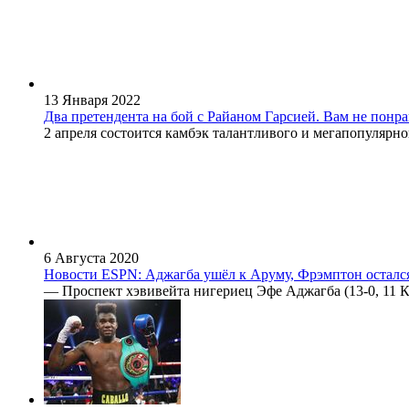
13 Января 2022
Два претендента на бой с Райаном Гарсией. Вам не понра
2 апреля состоится камбэк талантливого и мегапопулярного
6 Августа 2020
Новости ESPN: Аджагба ушёл к Аруму, Фрэмптон остался
— Проспект хэвивейта нигериец Эфе Аджагба (13-0, 11 КО