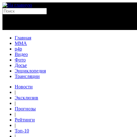
Главная
MMA
p4p
Видео
Фото
Досье
Энциклопедия
Трансляции
Новости
|
Эксклюзив
|
Прогнозы
|
Рейтинги
|
Топ-10
|