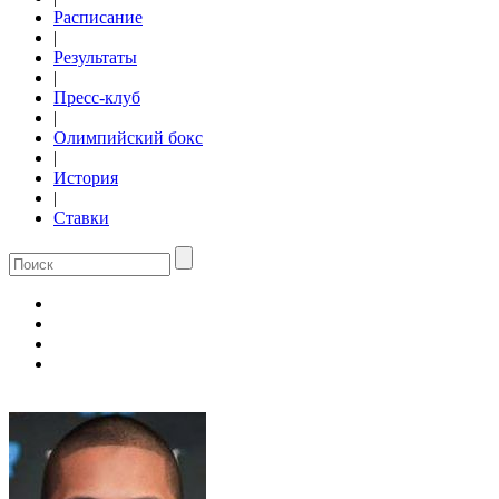
Расписание
|
Результаты
|
Пресс-клуб
|
Олимпийский бокс
|
История
|
Ставки