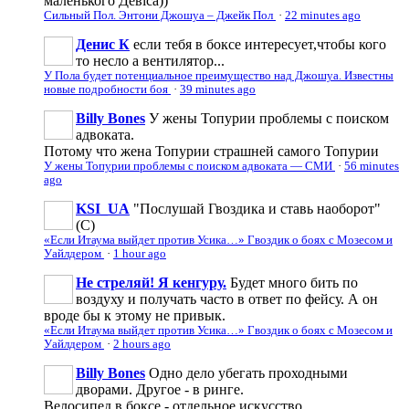
маленького Девіса))
Сильный Пол. Энтони Джошуа – Джейк Пол
·
22 minutes ago
Денис К
если тебя в боксе интересует,чтобы кого
то несло а вентилятор...
У Пола будет потенциальное преимущество над Джошуа. Известны
новые подробности боя
·
39 minutes ago
Billy Bones
У жены Топурии проблемы с поиском
адвоката.
Потому что жена Топурии страшней самого Топурии
У жены Топурии проблемы с поиском адвоката — СМИ
·
56 minutes
ago
KSI_UA
"Послушай Гвоздика и ставь наоборот"
(С)
«Если Итаума выйдет против Усика…» Гвоздик о боях с Мозесом и
Уайлдером
·
1 hour ago
Не стреляй! Я кенгуру.
Будет много бить по
воздуху и получать часто в ответ по фейсу. А он
вроде бы к этому не привык.
«Если Итаума выйдет против Усика…» Гвоздик о боях с Мозесом и
Уайлдером
·
2 hours ago
Billy Bones
Одно дело убегать проходными
дворами. Другое - в ринге.
Велосипед в боксе - отдельное искусство.