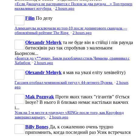
«Если Джошуа не расправится с Полом за два раунда…» Топ-тренер
нахваливает ютубера
·
2 hours ago
Filin
По делу
Алимханулы исключили из топ-10 после допингового скандала —
обновлённый рейтинг The Ring
·
2 hours ago
Olexandr Melnyk
та не буде він в стійці і пів раунда
битися)він раз так спробував з маленьким
Бьорнсом...
«Боится до у**ачки». Бакли разоблачил стиль Чимаева, сравнивал с
Хабибом
·
2 hours ago
Olexandr Melnyk
я мав на увазі еліту хевівейту)
Гассиев отобрал чемпионский титул у 44-летнего Пулева
·
2 hours
ago
Mak Poznyak
Проти яких таких "гігантів" б'ється
Іноуе? В нього й близько немає настільки важчих
і...
Усик на 1-м месте в «паунде» vRINGe после того, как Кроуфорд
завершил карьеру
·
2 hours ago
Billy Bones
Да, к сожалению очень трудно
припомнить, когда последний раз Усик встречался