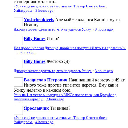
с соперником такого...
«Усик ещё не дрался с этим стилем». Тренер Скотт о бое с
Уайлдером
·
3 hours ago
Yushchenkivets
Але майже вдалося Каннігему та
Нганну.
Джошуа хочет сделать то, что не удалось Усику
·
3 hours ago
Billy Bones
И шо?
Пол провоцировал Джошуа, пообещал нокаут: «И что ты сделаешь?»
·
3 hours ago
Billy Bones
Жестоко :)))
Джошуа хочет сделать то, что не удалось Усику
·
3 hours ago
Владислав Петрович
Начинавший карьеру в 49 кг
Иноуэ тоже против гигантов дерётся. Ему как и
Усику нелегко в каждом бою.
Усик на 1-м месте в «паунде» vRINGe после того, как Кроуфорд
завершил карьеру
·
3 hours ago
Ярославчик
Ты видел?
«Усик ещё не дрался с этим стилем». Тренер Скотт о бое с
Уайлдером
·
4 hours ago