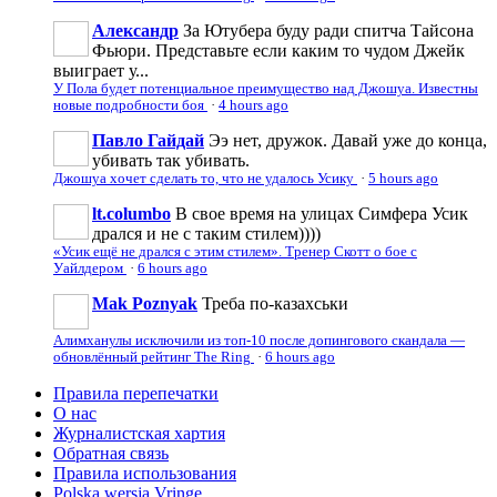
Александр
За Ютубера буду ради спитча Тайсона
Фьюри. Представьте если каким то чудом Джейк
выиграет у...
У Пола будет потенциальное преимущество над Джошуа. Известны
новые подробности боя
·
4 hours ago
Павло Гайдай
Ээ нет, дружок. Давай уже до конца,
убивать так убивать.
Джошуа хочет сделать то, что не удалось Усику
·
5 hours ago
lt.columbo
В свое время на улицах Симфера Усик
дрался и не с таким стилем))))
«Усик ещё не дрался с этим стилем». Тренер Скотт о бое с
Уайлдером
·
6 hours ago
Mak Poznyak
Треба по-казахськи
Алимханулы исключили из топ-10 после допингового скандала —
обновлённый рейтинг The Ring
·
6 hours ago
Правила перепечатки
О нас
Журналистская хартия
Обратная связь
Правила использования
Polska wersja Vringe