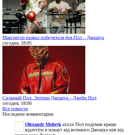
Макгрегор назвал победителя боя Пол – Джошуа
сегодня, 18:05
Сильный Пол. Энтони Джошуа – Джейк Пол
сегодня, 18:00
Все новости
Последние
комментарии
Olexandr Melnyk
ахххх Пол подумав краще
відлетіти в нокаут від великого Джошуа ніж від