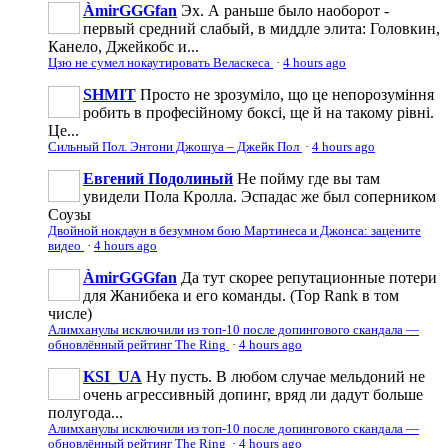
ÀmirGGGfan
Эх. А раньше было наоборот -
первый средний слабый, в миддле элита: Головкин,
Канело, Джейкобс и...
Цзю не сумел нокаутировать Веласкеса
·
4 hours ago
SHMIT
Просто не зрозуміло, що це непорозуміння
робить в професійному боксі, ще й на такому рівні.
Це...
Сильный Пол. Энтони Джошуа – Джейк Пол
·
4 hours ago
Евгений Подолиный
Не пойму где вы там
увидели Пола Кролла. Эспадас же был соперником
Соузы
Двойной нокдаун в безумном бою Мартинеса и Джонса: зацените
видео
·
4 hours ago
ÀmirGGGfan
Да тут скорее репутационные потери
для Жанибека и его команды. (Top Rank в том
числе)
Алимханулы исключили из топ-10 после допингового скандала —
обновлённый рейтинг The Ring
·
4 hours ago
KSI_UA
Ну пусть. В любом случае мельдоний не
очень агрессивньій допинг, вряд ли дадут больше
полугода...
Алимханулы исключили из топ-10 после допингового скандала —
обновлённый рейтинг The Ring
·
4 hours ago