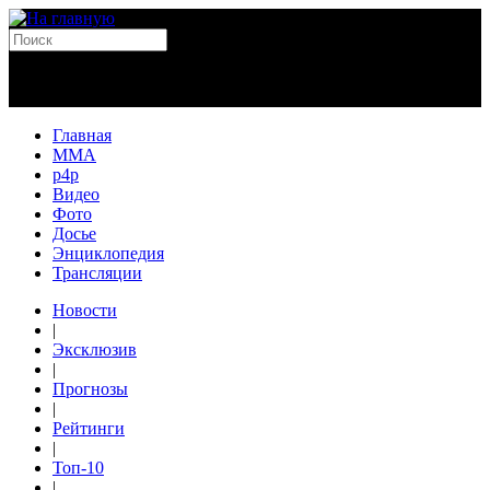
Главная
MMA
p4p
Видео
Фото
Досье
Энциклопедия
Трансляции
Новости
|
Эксклюзив
|
Прогнозы
|
Рейтинги
|
Топ-10
|