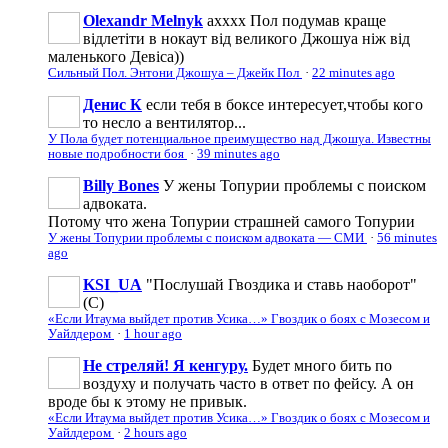
Olexandr Melnyk
ахххх Пол подумав краще
відлетіти в нокаут від великого Джошуа ніж від
маленького Девіса))
Сильный Пол. Энтони Джошуа – Джейк Пол
·
22 minutes ago
Денис К
если тебя в боксе интересует,чтобы кого
то несло а вентилятор...
У Пола будет потенциальное преимущество над Джошуа. Известны
новые подробности боя
·
39 minutes ago
Billy Bones
У жены Топурии проблемы с поиском
адвоката.
Потому что жена Топурии страшней самого Топурии
У жены Топурии проблемы с поиском адвоката — СМИ
·
56 minutes
ago
KSI_UA
"Послушай Гвоздика и ставь наоборот"
(С)
«Если Итаума выйдет против Усика…» Гвоздик о боях с Мозесом и
Уайлдером
·
1 hour ago
Не стреляй! Я кенгуру.
Будет много бить по
воздуху и получать часто в ответ по фейсу. А он
вроде бы к этому не привык.
«Если Итаума выйдет против Усика…» Гвоздик о боях с Мозесом и
Уайлдером
·
2 hours ago