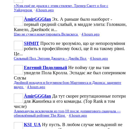
«Усик ещё не дрался с этим стилем». Тренер Скотт о бое с
Уайлдером
·
4 hours ago
ÀmirGGGfan
Эх. А раньше было наоборот -
первый средний слабый, в миддле элита: Головкин,
Канело, Джейкобс и...
Цзю не сумел нокаутировать Веласкеса
·
4 hours ago
SHMIT
Просто не зрозуміло, що це непорозуміння
робить в професійному боксі, ще й на такому рівні.
Це...
Сильный Пол. Энтони Джошуа – Джейк Пол
·
4 hours ago
Евгений Подолиный
Не пойму где вы там
увидели Пола Кролла. Эспадас же был соперником
Соузы
Двойной нокдаун в безумном бою Мартинеса и Джонса: зацените
видео
·
4 hours ago
ÀmirGGGfan
Да тут скорее репутационные потери
для Жанибека и его команды. (Top Rank в том
числе)
Алимханулы исключили из топ-10 после допингового скандала —
обновлённый рейтинг The Ring
·
4 hours ago
KSI_UA
Ну пусть. В любом случае мельдоний не