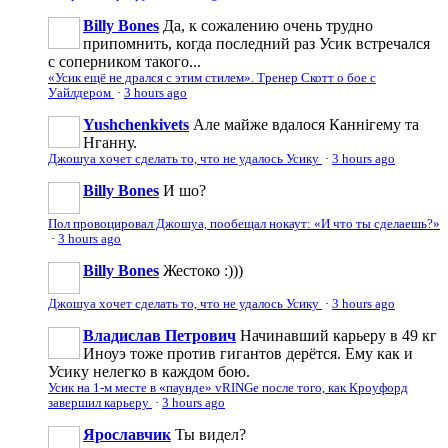
Billy Bones
Да, к сожалению очень трудно
припомнить, когда последний раз Усик встречался
с соперником такого...
«Усик ещё не дрался с этим стилем». Тренер Скотт о бое с
Уайлдером
·
3 hours ago
Yushchenkivets
Але майже вдалося Каннігему та
Нганну.
Джошуа хочет сделать то, что не удалось Усику
·
3 hours ago
Billy Bones
И шо?
Пол провоцировал Джошуа, пообещал нокаут: «И что ты сделаешь?»
·
3 hours ago
Billy Bones
Жестоко :)))
Джошуа хочет сделать то, что не удалось Усику
·
3 hours ago
Владислав Петрович
Начинавший карьеру в 49 кг
Иноуэ тоже против гигантов дерётся. Ему как и
Усику нелегко в каждом бою.
Усик на 1-м месте в «паунде» vRINGe после того, как Кроуфорд
завершил карьеру
·
3 hours ago
Ярославчик
Ты видел?