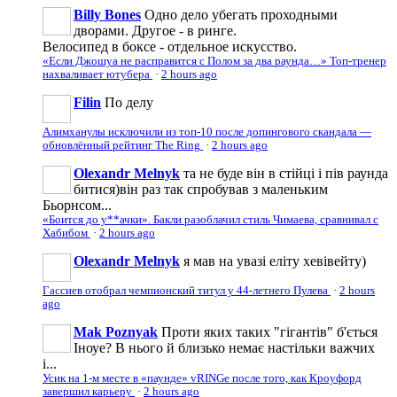
Billy Bones
Одно дело убегать проходными
дворами. Другое - в ринге.
Велосипед в боксе - отдельное искусство.
«Если Джошуа не расправится с Полом за два раунда…» Топ-тренер
нахваливает ютубера
·
2 hours ago
Filin
По делу
Алимханулы исключили из топ-10 после допингового скандала —
обновлённый рейтинг The Ring
·
2 hours ago
Olexandr Melnyk
та не буде він в стійці і пів раунда
битися)він раз так спробував з маленьким
Бьорнсом...
«Боится до у**ачки». Бакли разоблачил стиль Чимаева, сравнивал с
Хабибом
·
2 hours ago
Olexandr Melnyk
я мав на увазі еліту хевівейту)
Гассиев отобрал чемпионский титул у 44-летнего Пулева
·
2 hours
ago
Mak Poznyak
Проти яких таких "гігантів" б'ється
Іноуе? В нього й близько немає настільки важчих
і...
Усик на 1-м месте в «паунде» vRINGe после того, как Кроуфорд
завершил карьеру
·
2 hours ago