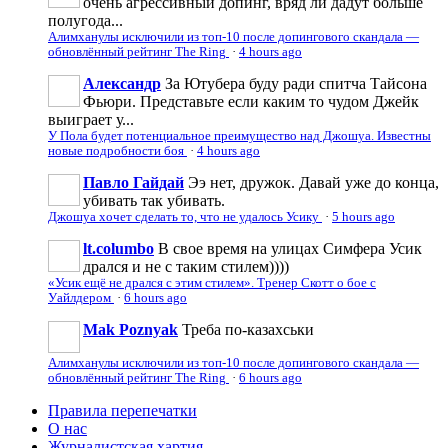
очень агрессивньій допинг, вряд ли дадут больше
полугода...
Алимханулы исключили из топ-10 после допингового скандала —
обновлённый рейтинг The Ring
·
4 hours ago
Александр
За Ютубера буду ради спитча Тайсона
Фьюри. Представьте если каким то чудом Джейк
выиграет у...
У Пола будет потенциальное преимущество над Джошуа. Известны
новые подробности боя
·
4 hours ago
Павло Гайдай
Ээ нет, дружок. Давай уже до конца,
убивать так убивать.
Джошуа хочет сделать то, что не удалось Усику
·
5 hours ago
lt.columbo
В свое время на улицах Симфера Усик
дрался и не с таким стилем))))
«Усик ещё не дрался с этим стилем». Тренер Скотт о бое с
Уайлдером
·
6 hours ago
Mak Poznyak
Треба по-казахськи
Алимханулы исключили из топ-10 после допингового скандала —
обновлённый рейтинг The Ring
·
6 hours ago
Правила перепечатки
О нас
Журналистская хартия