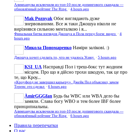
Алимханулы исключили из топ-10 после допингового скандала —
обновлённый рейтинг The Ring
·
4 hours ago
Mak Poznyak
Обоє виглядають дуже
знервованими. Все ж таки Джошуа ніколи не
вирізнявся сильною менталкою і я...
Финальная битва взглядов Джошуа и Пола перед боем: видео
·
4
hours ago
Микола Пономаренко
Наміри залікові. :)
Джошуа хочет сделать то, что не удалось Усику
·
5 hours ago
KSI_UA
Насправді Пол і треш-бокс тут жодним
місцем. Про що я дійсно трохи шкодую, так це про
те, що Кроу...
«Кроуфорд не завершил карьеру». Джейк Пол объяснил, зачем
Теренс это сделал
·
6 hours ago
ÀmirGGGfan
Будь бы WBC или WBA дело бы
замяли. Слава богу WBO и тем более IBF более
принципиальны.
Алимханулы исключили из топ-10 после допингового скандала —
обновлённый рейтинг The Ring
·
6 hours ago
Правила перепечатки
О нас