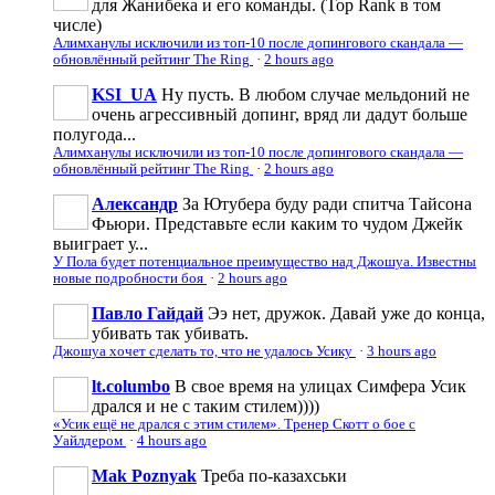
для Жанибека и его команды. (Top Rank в том
числе)
Алимханулы исключили из топ-10 после допингового скандала —
обновлённый рейтинг The Ring
·
2 hours ago
KSI_UA
Ну пусть. В любом случае мельдоний не
очень агрессивньій допинг, вряд ли дадут больше
полугода...
Алимханулы исключили из топ-10 после допингового скандала —
обновлённый рейтинг The Ring
·
2 hours ago
Александр
За Ютубера буду ради спитча Тайсона
Фьюри. Представьте если каким то чудом Джейк
выиграет у...
У Пола будет потенциальное преимущество над Джошуа. Известны
новые подробности боя
·
2 hours ago
Павло Гайдай
Ээ нет, дружок. Давай уже до конца,
убивать так убивать.
Джошуа хочет сделать то, что не удалось Усику
·
3 hours ago
lt.columbo
В свое время на улицах Симфера Усик
дрался и не с таким стилем))))
«Усик ещё не дрался с этим стилем». Тренер Скотт о бое с
Уайлдером
·
4 hours ago
Mak Poznyak
Треба по-казахськи