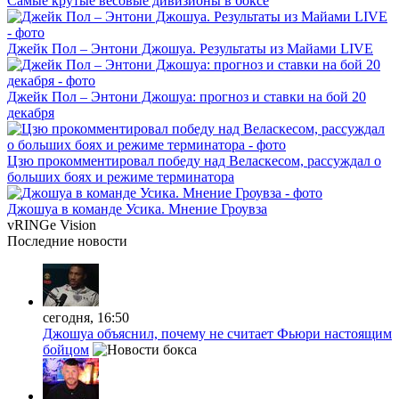
Самые крутые весовые дивизионы в боксе
Джейк Пол – Энтони Джошуа. Результаты из Майами LIVE
Джейк Пол – Энтони Джошуа: прогноз и ставки на бой 20
декабря
Цзю прокомментировал победу над Веласкесом, рассуждал о
больших боях и режиме терминатора
Джошуа в команде Усика. Мнение Гроувза
vRINGe
Vision
Последние
новости
сегодня, 16:50
Джошуа объяснил, почему не считает Фьюри настоящим
бойцом