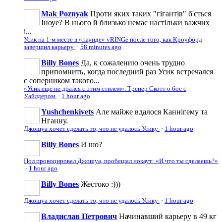
Mak Poznyak
Проти яких таких "гігантів" б'ється
Іноуе? В нього й близько немає настільки важчих
і...
Усик на 1-м месте в «паунде» vRINGe после того, как Кроуфорд
завершил карьеру
·
58 minutes ago
Billy Bones
Да, к сожалению очень трудно
припомнить, когда последний раз Усик встречался
с соперником такого...
«Усик ещё не дрался с этим стилем». Тренер Скотт о бое с
Уайлдером
·
1 hour ago
Yushchenkivets
Але майже вдалося Каннігему та
Нганну.
Джошуа хочет сделать то, что не удалось Усику
·
1 hour ago
Billy Bones
И шо?
Пол провоцировал Джошуа, пообещал нокаут: «И что ты сделаешь?»
·
1 hour ago
Billy Bones
Жестоко :)))
Джошуа хочет сделать то, что не удалось Усику
·
1 hour ago
Владислав Петрович
Начинавший карьеру в 49 кг