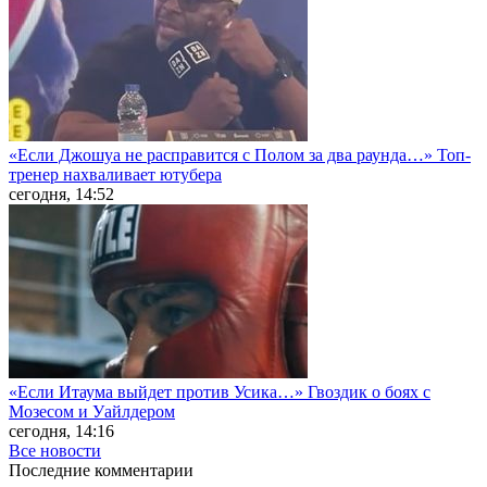
«Если Джошуа не расправится с Полом за два раунда…» Топ-
тренер нахваливает ютубера
сегодня, 14:52
«Если Итаума выйдет против Усика…» Гвоздик о боях с
Мозесом и Уайлдером
сегодня, 14:16
Все новости
Последние
комментарии