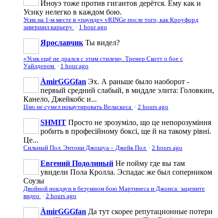
Иноуэ тоже против гигантов дерётся. Ему как и
Усику нелегко в каждом бою.
Усик на 1-м месте в «паунде» vRINGe после того, как Кроуфорд
завершил карьеру
·
1 hour ago
Ярославчик
Ты видел?
«Усик ещё не дрался с этим стилем». Тренер Скотт о бое с
Уайлдером
·
1 hour ago
ÀmirGGGfan
Эх. А раньше было наоборот -
первый средний слабый, в миддле элита: Головкин,
Канело, Джейкобс и...
Цзю не сумел нокаутировать Веласкеса
·
2 hours ago
SHMIT
Просто не зрозуміло, що це непорозуміння
робить в професійному боксі, ще й на такому рівні.
Це...
Сильный Пол. Энтони Джошуа – Джейк Пол
·
2 hours ago
Евгений Подолиный
Не пойму где вы там
увидели Пола Кролла. Эспадас же был соперником
Соузы
Двойной нокдаун в безумном бою Мартинеса и Джонса: зацените
видео
·
2 hours ago
ÀmirGGGfan
Да тут скорее репутационные потери