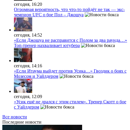
сегодня, 16:20
Огромная вероятность, что что-то пойдёт не так — экс-
чемпион UFC о бое Пол – Джошуа
сегодня, 14:52
«Если Джошуа не расправится с Полом за два раунда…»
Топ-тренер нахваливает ютубера
сегодня, 14:16
«Если Итаума выйдет против Усика…» Гвоздик о боях с
Мозесом и Уайлдером
сегодня, 12:09
«Усик ещё не дрался с этим стилем». Тренер Скотт о бое
с Уайлдером
Все новости
Последние
новости