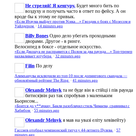
Не стреляй! Я кенгуру.
Будет много бить по
воздуху и получать часто в ответ по фейсу. А он
вроде бы к этому не привык.
«Если Итаума выйдет против Усика…» Гвоздик о боях с Мозесом и
Уайлдером
·
14 minutes ago
Billy Bones
Одно дело убегать проходными
дворами. Другое - в ринге.
Велосипед в боксе - отдельное искусство.
«Если Джошуа не расправится с Полом за два раунда…» Топ-тренер
нахваливает ютубера
·
32 minutes ago
Filin
По делу
Алимханулы исключили из топ-10 после допингового скандала —
обновлённый рейтинг The Ring
·
41 minutes ago
Olexandr Melnyk
та не буде він в стійці і пів раунда
битися)він раз так спробував з маленьким
Бьорнсом...
«Боится до у**ачки». Бакли разоблачил стиль Чимаева, сравнивал с
Хабибом
·
55 minutes ago
Olexandr Melnyk
я мав на увазі еліту хевівейту)
Гассиев отобрал чемпионский титул у 44-летнего Пулева
·
57
minutes ago