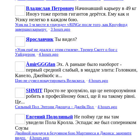
Владислав Петрович
Начинавший карьеру в 49 кг
Иноуэ тоже против гигантов дерётся. Ему как и
Усику нелегко в каждом бою.
Усик на 1-м месте в «паунде» vRINGe после того, как Кроуфорд
завершил карьеру
·
3 hours ago
Ярославчик
Ты видел?
«Усик ещё не дрался с этим стилем». Тренер Скотт о бое с
Уайлдером
·
4 hours ago
ÀmirGGGfan
Эх. А раньше было наоборот -
первый средний слабый, в миддле элита: Головкин,
Канело, Джейкобс и...
Цзю не сумел нокаутировать Веласкеса
·
4 hours ago
SHMIT
Просто не зрозуміло, що це непорозуміння
робить в професійному боксі, ще й на такому рівні.
Це...
Сильный Пол. Энтони Джошуа – Джейк Пол
·
4 hours ago
Евгений Подолиный
Не пойму где вы там
увидели Пола Кролла. Эспадас же был соперником
Соузы
Двойной нокдаун в безумном бою Мартинеса и Джонса: зацените
видео
·
4 hours ago