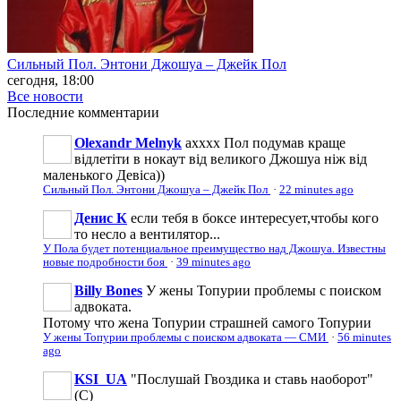
Сильный Пол. Энтони Джошуа – Джейк Пол
сегодня, 18:00
Все новости
Последние
комментарии
Olexandr Melnyk
ахххх Пол подумав краще
відлетіти в нокаут від великого Джошуа ніж від
маленького Девіса))
Сильный Пол. Энтони Джошуа – Джейк Пол
·
22 minutes ago
Денис К
если тебя в боксе интересует,чтобы кого
то несло а вентилятор...
У Пола будет потенциальное преимущество над Джошуа. Известны
новые подробности боя
·
39 minutes ago
Billy Bones
У жены Топурии проблемы с поиском
адвоката.
Потому что жена Топурии страшней самого Топурии
У жены Топурии проблемы с поиском адвоката — СМИ
·
56 minutes
ago
KSI_UA
"Послушай Гвоздика и ставь наоборот"
(С)