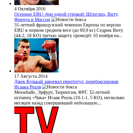
4 Октября 2016
Осенние EBU–бои одной строкой: Штиглиц, Виту,
Френуа и Массон
31-летний французский чемпион Европы по версии
EBU в первом среднем весе (до 69,9 кг) Седрик Виту
(44-2, 18 КО) третью защиту проведёт 10 ноября на...
17 Августа 2014
Джек Кулькай завоевал евротитул, перебоксировав
Исаака Реаля
Messehalle, Эрфурт, Тюрингия, ФРГ. 32-летний
испанец «Чака» Исаак Реаль (10-1-1, 5 КО), несколько
месяцев назад совершивший небольшую...