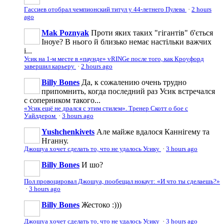
Гассиев отобрал чемпионский титул у 44-летнего Пулева
·
2 hours
ago
Mak Poznyak
Проти яких таких "гігантів" б'ється
Іноуе? В нього й близько немає настільки важчих
і...
Усик на 1-м месте в «паунде» vRINGe после того, как Кроуфорд
завершил карьеру
·
2 hours ago
Billy Bones
Да, к сожалению очень трудно
припомнить, когда последний раз Усик встречался
с соперником такого...
«Усик ещё не дрался с этим стилем». Тренер Скотт о бое с
Уайлдером
·
3 hours ago
Yushchenkivets
Але майже вдалося Каннігему та
Нганну.
Джошуа хочет сделать то, что не удалось Усику
·
3 hours ago
Billy Bones
И шо?
Пол провоцировал Джошуа, пообещал нокаут: «И что ты сделаешь?»
·
3 hours ago
Billy Bones
Жестоко :)))
Джошуа хочет сделать то, что не удалось Усику
·
3 hours ago