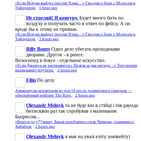
«Если Итаума выйдет против Усика…» Гвоздик о боях с Мозесом и
Уайлдером
·
1 hour ago
Не стреляй! Я кенгуру.
Будет много бить по
воздуху и получать часто в ответ по фейсу. А он
вроде бы к этому не привык.
«Если Итаума выйдет против Усика…» Гвоздик о боях с Мозесом и
Уайлдером
·
2 hours ago
Billy Bones
Одно дело убегать проходными
дворами. Другое - в ринге.
Велосипед в боксе - отдельное искусство.
«Если Джошуа не расправится с Полом за два раунда…» Топ-тренер
нахваливает ютубера
·
2 hours ago
Filin
По делу
Алимханулы исключили из топ-10 после допингового скандала —
обновлённый рейтинг The Ring
·
2 hours ago
Olexandr Melnyk
та не буде він в стійці і пів раунда
битися)він раз так спробував з маленьким
Бьорнсом...
«Боится до у**ачки». Бакли разоблачил стиль Чимаева, сравнивал с
Хабибом
·
2 hours ago
Olexandr Melnyk
я мав на увазі еліту хевівейту)