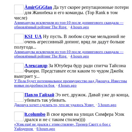
ÀmirGGGfan
Да тут скорее репутационные потери
для Жанибека и его команды. (Top Rank в том
числе)
Алимханулы исключили из топ-10 после допингового скандала —
обновлённый рейтинг The Ring
·
4 hours ago
KSI_UA
Ну пусть. В любом случае мельдоний не
очень агрессивньій допинг, вряд ли дадут больше
полугода...
Алимханулы исключили из топ-10 после допингового скандала —
обновлённый рейтинг The Ring
·
4 hours ago
Александр
За Ютубера буду ради спитча Тайсона
Фьюри. Представьте если каким то чудом Джейк
выиграет у...
У Пола будет потенциальное преимущество над Джошуа. Известны
новые подробности боя
·
4 hours ago
Павло Гайдай
Ээ нет, дружок. Давай уже до конца,
убивать так убивать.
Джошуа хочет сделать то, что не удалось Усику
·
5 hours ago
lt.columbo
В свое время на улицах Симфера Усик
дрался и не с таким стилем))))
«Усик ещё не дрался с этим стилем». Тренер Скотт о бое с
Уайлдером
·
6 hours ago