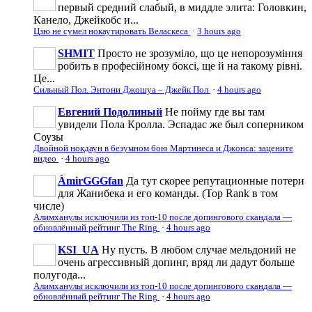
первый средний слабый, в миддле элита: Головкин,
Канело, Джейкобс и...
Цзю не сумел нокаутировать Веласкеса
·
3 hours ago
SHMIT
Просто не зрозуміло, що це непорозуміння
робить в професійному боксі, ще й на такому рівні.
Це...
Сильный Пол. Энтони Джошуа – Джейк Пол
·
4 hours ago
Евгений Подолиный
Не пойму где вы там
увидели Пола Кролла. Эспадас же был соперником
Соузы
Двойной нокдаун в безумном бою Мартинеса и Джонса: зацените
видео
·
4 hours ago
ÀmirGGGfan
Да тут скорее репутационные потери
для Жанибека и его команды. (Top Rank в том
числе)
Алимханулы исключили из топ-10 после допингового скандала —
обновлённый рейтинг The Ring
·
4 hours ago
KSI_UA
Ну пусть. В любом случае мельдоний не
очень агрессивньій допинг, вряд ли дадут больше
полугода...
Алимханулы исключили из топ-10 после допингового скандала —
обновлённый рейтинг The Ring
·
4 hours ago