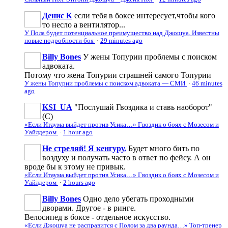
Денис К
если тебя в боксе интересует,чтобы кого
то несло а вентилятор...
У Пола будет потенциальное преимущество над Джошуа. Известны
новые подробности боя
·
29 minutes ago
Billy Bones
У жены Топурии проблемы с поиском
адвоката.
Потому что жена Топурии страшней самого Топурии
У жены Топурии проблемы с поиском адвоката — СМИ
·
46 minutes
ago
KSI_UA
"Послушай Гвоздика и ставь наоборот"
(С)
«Если Итаума выйдет против Усика…» Гвоздик о боях с Мозесом и
Уайлдером
·
1 hour ago
Не стреляй! Я кенгуру.
Будет много бить по
воздуху и получать часто в ответ по фейсу. А он
вроде бы к этому не привык.
«Если Итаума выйдет против Усика…» Гвоздик о боях с Мозесом и
Уайлдером
·
2 hours ago
Billy Bones
Одно дело убегать проходными
дворами. Другое - в ринге.
Велосипед в боксе - отдельное искусство.
«Если Джошуа не расправится с Полом за два раунда…» Топ-тренер