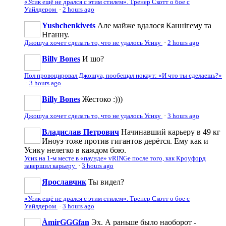
«Усик ещё не дрался с этим стилем». Тренер Скотт о бое с
Уайлдером
·
2 hours ago
Yushchenkivets
Але майже вдалося Каннігему та
Нганну.
Джошуа хочет сделать то, что не удалось Усику
·
2 hours ago
Billy Bones
И шо?
Пол провоцировал Джошуа, пообещал нокаут: «И что ты сделаешь?»
·
3 hours ago
Billy Bones
Жестоко :)))
Джошуа хочет сделать то, что не удалось Усику
·
3 hours ago
Владислав Петрович
Начинавший карьеру в 49 кг
Иноуэ тоже против гигантов дерётся. Ему как и
Усику нелегко в каждом бою.
Усик на 1-м месте в «паунде» vRINGe после того, как Кроуфорд
завершил карьеру
·
3 hours ago
Ярославчик
Ты видел?
«Усик ещё не дрался с этим стилем». Тренер Скотт о бое с
Уайлдером
·
3 hours ago
ÀmirGGGfan
Эх. А раньше было наоборот -