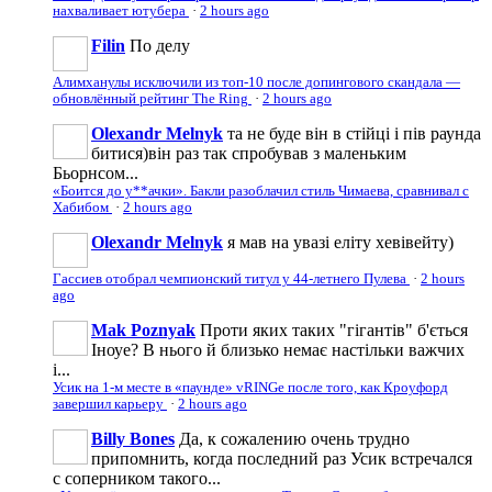
нахваливает ютубера
·
2 hours ago
Filin
По делу
Алимханулы исключили из топ-10 после допингового скандала —
обновлённый рейтинг The Ring
·
2 hours ago
Olexandr Melnyk
та не буде він в стійці і пів раунда
битися)він раз так спробував з маленьким
Бьорнсом...
«Боится до у**ачки». Бакли разоблачил стиль Чимаева, сравнивал с
Хабибом
·
2 hours ago
Olexandr Melnyk
я мав на увазі еліту хевівейту)
Гассиев отобрал чемпионский титул у 44-летнего Пулева
·
2 hours
ago
Mak Poznyak
Проти яких таких "гігантів" б'ється
Іноуе? В нього й близько немає настільки важчих
і...
Усик на 1-м месте в «паунде» vRINGe после того, как Кроуфорд
завершил карьеру
·
2 hours ago
Billy Bones
Да, к сожалению очень трудно
припомнить, когда последний раз Усик встречался
с соперником такого...