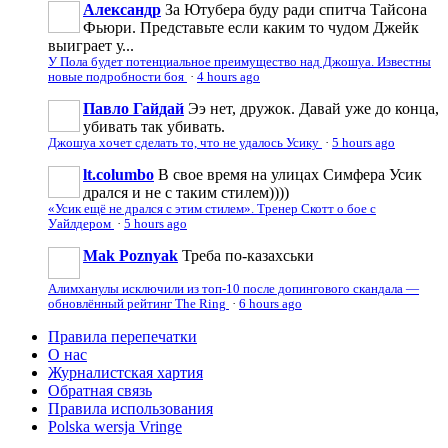
Александр
За Ютубера буду ради спитча Тайсона
Фьюри. Представьте если каким то чудом Джейк
выиграет у...
У Пола будет потенциальное преимущество над Джошуа. Известны
новые подробности боя
·
4 hours ago
Павло Гайдай
Ээ нет, дружок. Давай уже до конца,
убивать так убивать.
Джошуа хочет сделать то, что не удалось Усику
·
5 hours ago
lt.columbo
В свое время на улицах Симфера Усик
дрался и не с таким стилем))))
«Усик ещё не дрался с этим стилем». Тренер Скотт о бое с
Уайлдером
·
5 hours ago
Mak Poznyak
Треба по-казахськи
Алимханулы исключили из топ-10 после допингового скандала —
обновлённый рейтинг The Ring
·
6 hours ago
Правила перепечатки
О нас
Журналистская хартия
Обратная связь
Правила использования
Polska wersja Vringe