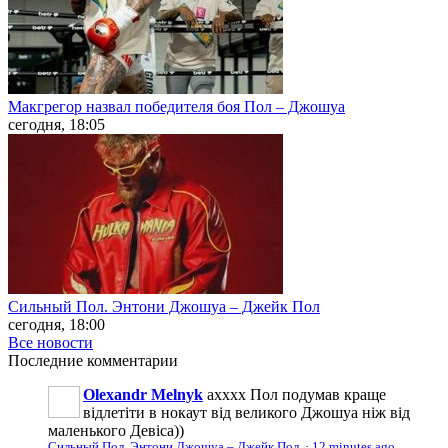
Макгрегор назвал победителя боя Пол – Джошуа
сегодня, 18:05
Сильный Пол. Энтони Джошуа – Джейк Пол
сегодня, 18:00
Все новости
Последние
комментарии
Olexandr Melnyk
ахххх Пол подумав краще
відлетіти в нокаут від великого Джошуа ніж від
маленького Девіса))
Сильный Пол. Энтони Джошуа – Джейк Пол
·
12 minutes ago