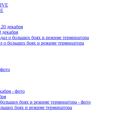
VE
 декабря
л о больших боях и режиме терминатора
бря
ольших боях и режиме терминатора