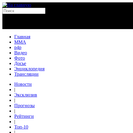
Главная
MMA
p4p
Видео
Фото
Досье
Энциклопедия
Трансляции
Новости
|
Эксклюзив
|
Прогнозы
|
Рейтинги
|
Топ-10
|