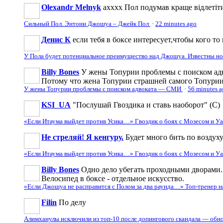
Olexandr Melnyk
ахххх Пол подумав краще відлетіти
Сильный Пол. Энтони Джошуа – Джейк Пол
·
22 minutes ago
Денис К
если тебя в боксе интересует,чтобы кого то 
У Пола будет потенциальное преимущество над Джошуа. Известны н
Billy Bones
У жены Топурии проблемы с поиском адв
Потому что жена Топурии страшней самого Топури
У жены Топурии проблемы с поиском адвоката — СМИ
·
56 minutes 
KSI_UA
"Послушай Гвоздика и ставь наоборот" (С)
«Если Итаума выйдет против Усика…» Гвоздик о боях с Мозесом и 
Не стреляй! Я кенгуру.
Будет много бить по воздуху
«Если Итаума выйдет против Усика…» Гвоздик о боях с Мозесом и 
Billy Bones
Одно дело убегать проходными дворами. 
Велосипед в боксе - отдельное искусство.
«Если Джошуа не расправится с Полом за два раунда…» Топ-тренер 
Filin
По делу
Алимханулы исключили из топ-10 после допингового скандала — обн