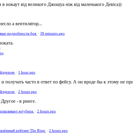
 в нокаут від великого Джошуа ніж від маленького Девіса))
несло а вентилятор...
овые подробности боя
·
39 minutes ago
оката.
и
ago
Уайлдером
·
1 hour ago
 и получать часто в ответ по фейсу. А он вроде бы к этому не пр
Уайлдером
·
2 hours ago
Другое - в ринге.
нахваливает ютубера
·
2 hours ago
овлённый рейтинг The Ring
·
2 hours ago