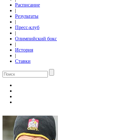
Расписание
|
Результаты
|
Пресс-клуб
|
Олимпийский бокс
|
История
|
Ставки