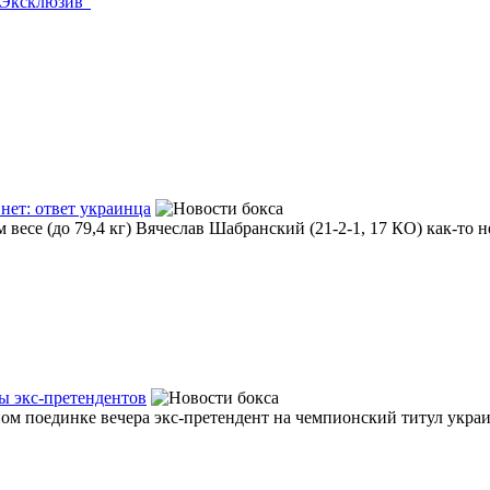
"Эксклюзив"
нет: ответ украинца
есе (до 79,4 кг) Вячеслав Шабранский (21-2-1, 17 КО) как-то не
ы экс-претендентов
м поединке вечера экс-претендент на чемпионский титул украинс