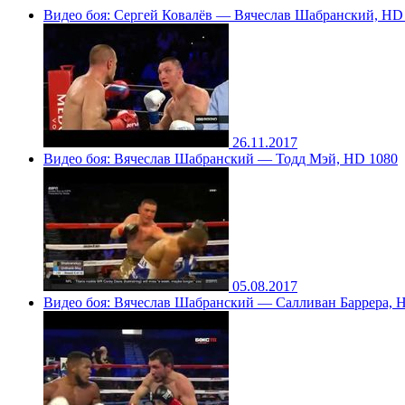
Видео боя: Сергей Ковалёв — Вячеслав Шабранский, HD
26.11.2017
Видео боя: Вячеслав Шабранский — Тодд Мэй, HD 1080
05.08.2017
Видео боя: Вячеслав Шабранский — Салливан Баррера, 