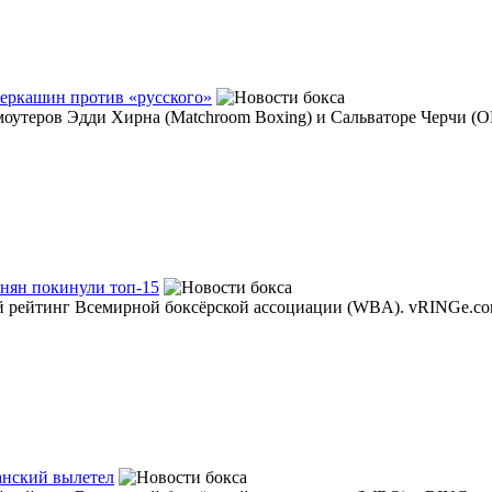
 Черкашин против «русского»
оутеров Эдди Хирна (Matchroom Boxing) и Сальваторе Черчи (OPI
нян покинули топ-15
й рейтинг Всемирной боксёрской ассоциации (WBА). vRINGe.com
анский вылетел