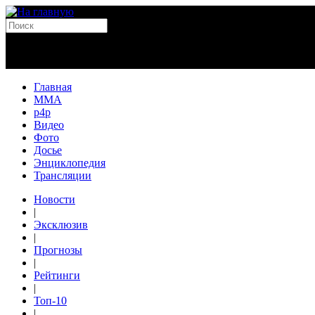
Главная
MMA
p4p
Видео
Фото
Досье
Энциклопедия
Трансляции
Новости
|
Эксклюзив
|
Прогнозы
|
Рейтинги
|
Топ-10
|