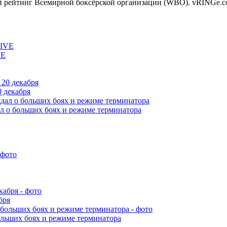
й рейтинг Всемирной боксёрской организации (WBО). vRINGe.co
VE
 декабря
л о больших боях и режиме терминатора
бря
ольших боях и режиме терминатора