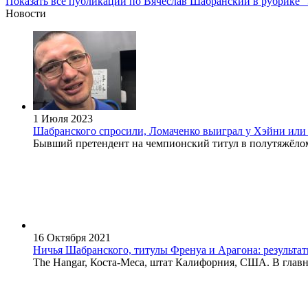
Показать все публикации по Вячеслав Шабранский в рубрике 
Новости
1 Июля 2023
Шабранского спросили, Ломаченко выиграл у Хэйни или 
Бывший претендент на чемпионский титул в полутяжёлом в
16 Октября 2021
Ничья Шабранского, титулы Френуа и Арагона: результат
The Hangar, Коста-Меса, штат Калифорния, США. В главно