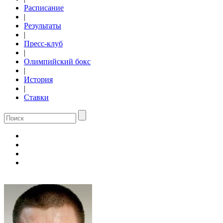
Расписание
|
Результаты
|
Пресс-клуб
|
Олимпийский бокс
|
История
|
Ставки