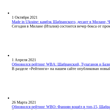
1 Октября 2021
Made in Ukraine: камбэк Шабранского, десант в Милане,
Сегодня в Милане (Италия) состоится вечер бокса от пром
1 Апреля 2021
Обновился рейтинг WBA: Шабранский, Тулаганов и Бази
В разделе «Рейтинги» на нашем сайте опубликован новы
26 Марта 2021
Обновился рейтинг WBO: Фаниян вошёл в топ-15, Шабр