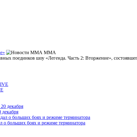
ие»
MMA
ных поединков шоу «Легенда. Часть 2: Вторжение», состоявшего
VE
 декабря
л о больших боях и режиме терминатора