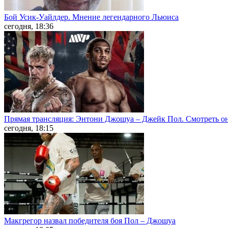
Бой Усик-Уайлдер. Мнение легендарного Льюиса
сегодня, 18:36
Прямая трансляция: Энтони Джошуа – Джейк Пол. Смотреть о
сегодня, 18:15
Макгрегор назвал победителя боя Пол – Джошуа