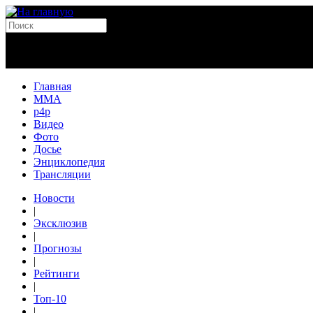
Главная
MMA
p4p
Видео
Фото
Досье
Энциклопедия
Трансляции
Новости
|
Эксклюзив
|
Прогнозы
|
Рейтинги
|
Топ-10
|