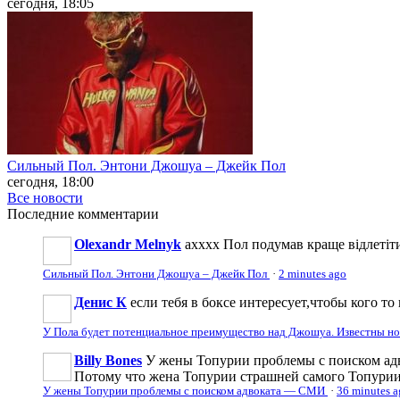
сегодня, 18:05
Сильный Пол. Энтони Джошуа – Джейк Пол
сегодня, 18:00
Все новости
Последние
комментарии
Olexandr Melnyk
ахххх Пол подумав краще відлетіти
Сильный Пол. Энтони Джошуа – Джейк Пол
·
2 minutes ago
Денис К
если тебя в боксе интересует,чтобы кого то 
У Пола будет потенциальное преимущество над Джошуа. Известны н
Billy Bones
У жены Топурии проблемы с поиском адв
Потому что жена Топурии страшней самого Топури
У жены Топурии проблемы с поиском адвоката — СМИ
·
36 minutes 