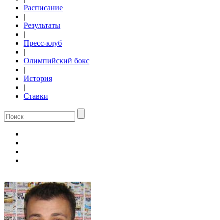
Расписание
|
Результаты
|
Пресс-клуб
|
Олимпийский бокс
|
История
|
Ставки