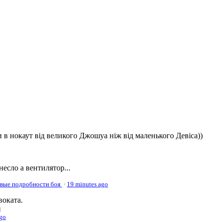
 в нокаут від великого Джошуа ніж від маленького Девіса))
несло а вентилятор...
овые подробности боя
·
19 minutes ago
оката.
и
ago