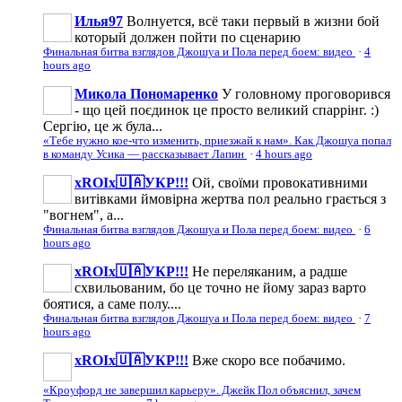
Илья97
Волнуется, всё таки первый в жизни бой
который должен пойти по сценарию
Финальная битва взглядов Джошуа и Пола перед боем: видео
·
4
hours ago
Микола Пономаренко
У головному проговорився
- що цей поєдинок це просто великий спаррінг. :)
Сергію, це ж була...
«Тебе нужно кое-что изменить, приезжай к нам». Как Джошуа попал
в команду Усика — рассказывает Лапин
·
4 hours ago
xROIx🇺🇦УКР!!!
Ой, своїми провокативними
витівками ймовірна жертва пол реально грається з
"вогнем", а...
Финальная битва взглядов Джошуа и Пола перед боем: видео
·
6
hours ago
xROIx🇺🇦УКР!!!
Не переляканим, а радше
схвильованим, бо це точно не йому зараз варто
боятися, а саме полу....
Финальная битва взглядов Джошуа и Пола перед боем: видео
·
7
hours ago
xROIx🇺🇦УКР!!!
Вже скоро все побачимо.
«Кроуфорд не завершил карьеру». Джейк Пол объяснил, зачем