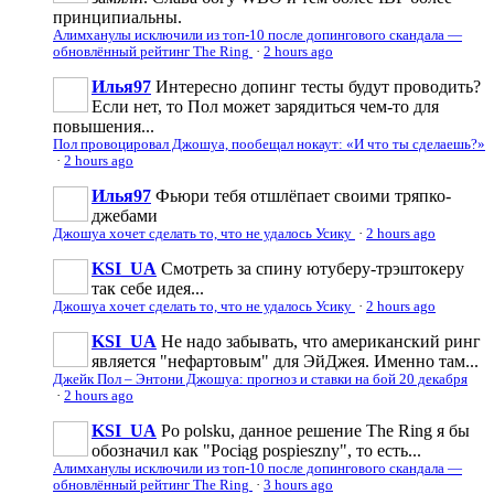
принципиальны.
Алимханулы исключили из топ-10 после допингового скандала —
обновлённый рейтинг The Ring
·
2 hours ago
Илья97
Интересно допинг тесты будут проводить?
Если нет, то Пол может зарядиться чем-то для
повышения...
Пол провоцировал Джошуа, пообещал нокаут: «И что ты сделаешь?»
·
2 hours ago
Илья97
Фьюри тебя отшлёпает своими тряпко-
джебами
Джошуа хочет сделать то, что не удалось Усику
·
2 hours ago
KSI_UA
Смотреть за спину ютуберу-трэштокеру
так себе идея...
Джошуа хочет сделать то, что не удалось Усику
·
2 hours ago
KSI_UA
Не надо забывать, что американский ринг
является "нефартовым" для ЭйДжея. Именно там...
Джейк Пол – Энтони Джошуа: прогноз и ставки на бой 20 декабря
·
2 hours ago
KSI_UA
Po polsku, данное решение The Ring я бы
обозначил как "Pociąg pospieszny", то есть...
Алимханулы исключили из топ-10 после допингового скандала —
обновлённый рейтинг The Ring
·
3 hours ago