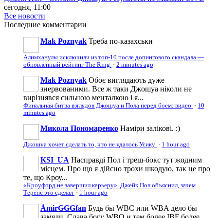
сегодня, 11:00
Все новости
Последние
комментарии
Mak Poznyak
Треба по-казахськи
Алимханулы исключили из топ-10 после допингового скандала —
обновлённый рейтинг The Ring
·
2 minutes ago
Mak Poznyak
Обоє виглядають дуже
знервованими. Все ж таки Джошуа ніколи не
вирізнявся сильною менталкою і я...
Финальная битва взглядов Джошуа и Пола перед боем: видео
·
10
minutes ago
Микола Пономаренко
Наміри залікові. :)
Джошуа хочет сделать то, что не удалось Усику
·
1 hour ago
KSI_UA
Насправді Пол і треш-бокс тут жодним
місцем. Про що я дійсно трохи шкодую, так це про
те, що Кроу...
«Кроуфорд не завершил карьеру». Джейк Пол объяснил, зачем
Теренс это сделал
·
1 hour ago
ÀmirGGGfan
Будь бы WBC или WBA дело бы
замяли. Слава богу WBO и тем более IBF более