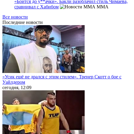
«Боится до у**ачки». Бакли разоблачил стиль Чимаева,
сравнивал с Хабибом
MMA
Все новости
Последние
новости
«Усик ещё не дрался с этим стилем». Тренер Скотт о бое с
Уайлдером
сегодня, 12:09