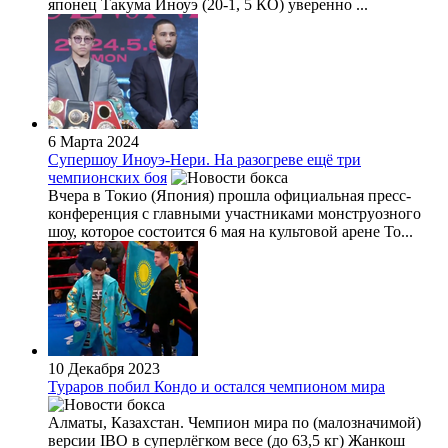
японец Такума Иноуэ (20-1, 5 КО) уверенно ...
6 Марта 2024
Супершоу Иноуэ-Нери. На разогреве ещё три
чемпионских боя
Вчера в Токио (Япония) прошла официальная пресс-
конференция с главными участниками монструозного
шоу, которое состоится 6 мая на культовой арене To...
10 Декабря 2023
Тураров побил Кондо и остался чемпионом мира
Алматы, Казахстан. Чемпион мира по (малозначимой)
версии IBO в суперлёгком весе (до 63,5 кг) Жанкош