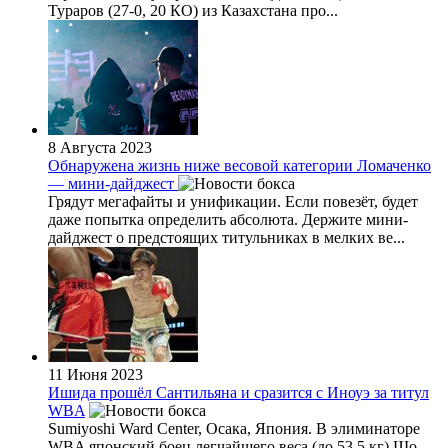
Тураров (27-0, 20 КО) из Казахстана про...
8 Августа 2023
Обнаружена жизнь ниже весовой категории Ломаченко
— мини-дайджест
Грядут мегафайты и унификации. Если повезёт, будет
даже попытка определить абсолюта. Держите мини-
дайджест о предстоящих титульниках в мелких ве...
11 Июня 2023
Ишида прошёл Сантильяна и сразится с Иноуэ за титул
WBA
Sumiyoshi Ward Center, Осака, Япония. В элиминаторе
WBA японский боец легчайшего веса (до 53,5 кг) Шо