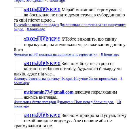
Теренс это сделал
·
7 hours ago
xROIx🇺🇦УКР!!!
Мераб можливо і стримувався,
як боєць, але не надто демонстрував субординацію
та свій пієтет щодо...
Цукерберг провёл тейкдаун Двалишвили и получил за это пощёчину:
видео
·
8 hours ago
xROIx🇺🇦УКР!!!
⁉️Тобто виходить, що єдину
поразку кацапа анулювали через вживання допінгу
його...
Чемпион из РФ попался на допинге и потерял титул
·
8 hours ago
xROIx🇺🇦УКР!!!
Звісно ж бокс не є грою на
кшталт настільного тенісу, будь-якого більярду чи
шахів, адже під час...
Джошуа ответил на критику Фьюри. И лучше бы он промолчал
·
8
hours ago
mckitamin77@gmail.com
джошуа переляканим
якимсь виглядая...
Финальная битва взглядов Джошуа и Пола перед боем: видео
·
10
hours ago
xROIx🇺🇦УКР!!!
Звісно ж прикро за Цуцумі, тому
нехай швидше видужує. Але головне аби не
травмувалися та не...