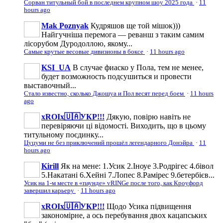
Сорван титульный бой в последнем крупном шоу 2025 года
·
11
hours ago
Mak Poznyak
Кудряшов ще той мішок)))
Найгучніша перемога — реванш з таким самим
лісорубом Дуродоллою, якому...
Самые крутые весовые дивизионы в боксе
·
11 hours ago
KSI_UA
В случае фиаско у Пола, тем не менее,
будет возможность подсушиться и провести
выставочный...
Стало известно, сколько Джошуа и Пол весят перед боем
·
11 hours
ago
xROIx🇺🇦УКР!!!
Дякую, повірю навіть не
перевіряючи ці відомості. Виходить, що в цьому
титульному поєдинку...
Цуцуми не без приключений прошёл легендарного Донэйра
·
11
hours ago
Kirill
Як на мене: 1.Усик 2.Іноуе 3.Родрігес 4.бівол
5.Накатані 6.Хейні 7.Лопес 8.Рамірес 9.бетербієв...
Усик на 1-м месте в «паунде» vRINGe после того, как Кроуфорд
завершил карьеру
·
11 hours ago
xROIx🇺🇦УКР!!!
Щодо Усика підвищення
закономірне, а ось перебування двох кацапських