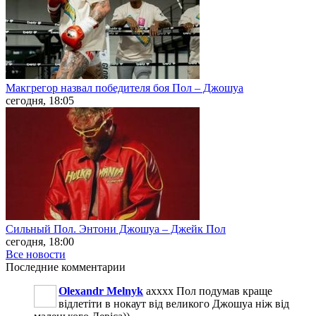
Макгрегор назвал победителя боя Пол – Джошуа
сегодня, 18:05
Сильный Пол. Энтони Джошуа – Джейк Пол
сегодня, 18:00
Все новости
Последние
комментарии
Olexandr Melnyk
ахххх Пол подумав краще
відлетіти в нокаут від великого Джошуа ніж від