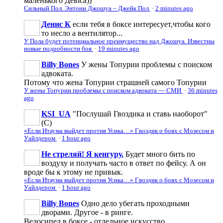
маленького Девіса))
Сильный Пол. Энтони Джошуа – Джейк Пол
·
2 minutes ago
Денис К
если тебя в боксе интересует,чтобы кого
то несло а вентилятор...
У Пола будет потенциальное преимущество над Джошуа. Известны
новые подробности боя
·
19 minutes ago
Billy Bones
У жены Топурии проблемы с поиском
адвоката.
Потому что жена Топурии страшней самого Топурии
У жены Топурии проблемы с поиском адвоката — СМИ
·
36 minutes
ago
KSI_UA
"Послушай Гвоздика и ставь наоборот"
(С)
«Если Итаума выйдет против Усика…» Гвоздик о боях с Мозесом и
Уайлдером
·
1 hour ago
Не стреляй! Я кенгуру.
Будет много бить по
воздуху и получать часто в ответ по фейсу. А он
вроде бы к этому не привык.
«Если Итаума выйдет против Усика…» Гвоздик о боях с Мозесом и
Уайлдером
·
1 hour ago
Billy Bones
Одно дело убегать проходными
дворами. Другое - в ринге.
Велосипед в боксе - отдельное искусство.