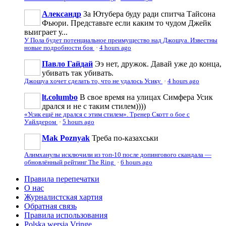
Александр
За Ютубера буду ради спитча Тайсона
Фьюри. Представьте если каким то чудом Джейк
выиграет у...
У Пола будет потенциальное преимущество над Джошуа. Известны
новые подробности боя
·
4 hours ago
Павло Гайдай
Ээ нет, дружок. Давай уже до конца,
убивать так убивать.
Джошуа хочет сделать то, что не удалось Усику
·
4 hours ago
lt.columbo
В свое время на улицах Симфера Усик
дрался и не с таким стилем))))
«Усик ещё не дрался с этим стилем». Тренер Скотт о бое с
Уайлдером
·
5 hours ago
Mak Poznyak
Треба по-казахськи
Алимханулы исключили из топ-10 после допингового скандала —
обновлённый рейтинг The Ring
·
6 hours ago
Правила перепечатки
О нас
Журналистская хартия
Обратная связь
Правила использования
Polska wersja Vringe