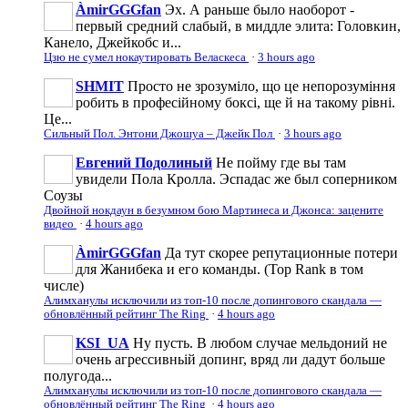
ÀmirGGGfan
Эх. А раньше было наоборот -
первый средний слабый, в миддле элита: Головкин,
Канело, Джейкобс и...
Цзю не сумел нокаутировать Веласкеса
·
3 hours ago
SHMIT
Просто не зрозуміло, що це непорозуміння
робить в професійному боксі, ще й на такому рівні.
Це...
Сильный Пол. Энтони Джошуа – Джейк Пол
·
3 hours ago
Евгений Подолиный
Не пойму где вы там
увидели Пола Кролла. Эспадас же был соперником
Соузы
Двойной нокдаун в безумном бою Мартинеса и Джонса: зацените
видео
·
4 hours ago
ÀmirGGGfan
Да тут скорее репутационные потери
для Жанибека и его команды. (Top Rank в том
числе)
Алимханулы исключили из топ-10 после допингового скандала —
обновлённый рейтинг The Ring
·
4 hours ago
KSI_UA
Ну пусть. В любом случае мельдоний не
очень агрессивньій допинг, вряд ли дадут больше
полугода...
Алимханулы исключили из топ-10 после допингового скандала —
обновлённый рейтинг The Ring
·
4 hours ago