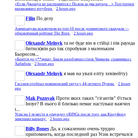
«Если Джошуа не расправится с Полом за два раунда…» Топ-тренер
нахваливает ютубера
·
2 hours ago
Filin
По делу
Алимханулы исключили из топ-10 после допингового скандала —
обновлённый рейтинг The Ring
·
2 hours ago
Olexandr Melnyk
та не буде він в стійці і пів раунда
битися)він раз так спробував з маленьким
Бьорнсом...
«Боится до у**ачки». Бакли разоблачил стиль Чимаева, сравнивал с
Хабибом
·
2 hours ago
Olexandr Melnyk
я мав на увазі еліту хевівейту)
Гассиев отобрал чемпионский титул у 44-летнего Пулева
·
2 hours
ago
Mak Poznyak
Проти яких таких "гігантів" б'ється
Іноуе? В нього й близько немає настільки важчих
і...
Усик на 1-м месте в «паунде» vRINGe после того, как Кроуфорд
завершил карьеру
·
2 hours ago
Billy Bones
Да, к сожалению очень трудно
припомнить, когда последний раз Усик встречался