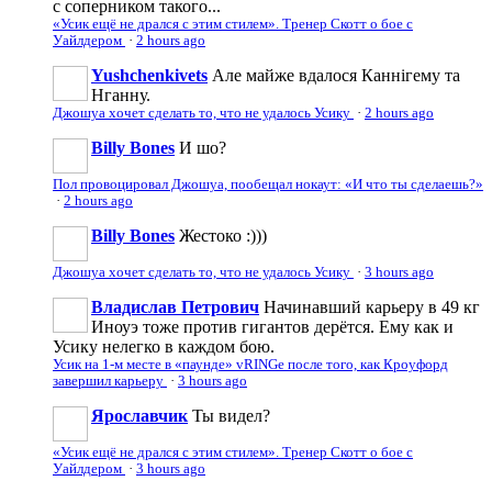
с соперником такого...
«Усик ещё не дрался с этим стилем». Тренер Скотт о бое с
Уайлдером
·
2 hours ago
Yushchenkivets
Але майже вдалося Каннігему та
Нганну.
Джошуа хочет сделать то, что не удалось Усику
·
2 hours ago
Billy Bones
И шо?
Пол провоцировал Джошуа, пообещал нокаут: «И что ты сделаешь?»
·
2 hours ago
Billy Bones
Жестоко :)))
Джошуа хочет сделать то, что не удалось Усику
·
3 hours ago
Владислав Петрович
Начинавший карьеру в 49 кг
Иноуэ тоже против гигантов дерётся. Ему как и
Усику нелегко в каждом бою.
Усик на 1-м месте в «паунде» vRINGe после того, как Кроуфорд
завершил карьеру
·
3 hours ago
Ярославчик
Ты видел?
«Усик ещё не дрался с этим стилем». Тренер Скотт о бое с
Уайлдером
·
3 hours ago