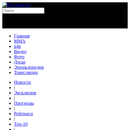
Главная
MMA
p4p
Видео
Фото
Досье
Энциклопедия
Трансляции
Новости
|
Эксклюзив
|
Прогнозы
|
Рейтинги
|
Топ-10
|