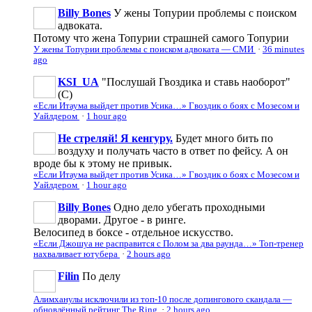
Billy Bones
У жены Топурии проблемы с поиском
адвоката.
Потому что жена Топурии страшней самого Топурии
У жены Топурии проблемы с поиском адвоката — СМИ
·
36 minutes
ago
KSI_UA
"Послушай Гвоздика и ставь наоборот"
(С)
«Если Итаума выйдет против Усика…» Гвоздик о боях с Мозесом и
Уайлдером
·
1 hour ago
Не стреляй! Я кенгуру.
Будет много бить по
воздуху и получать часто в ответ по фейсу. А он
вроде бы к этому не привык.
«Если Итаума выйдет против Усика…» Гвоздик о боях с Мозесом и
Уайлдером
·
1 hour ago
Billy Bones
Одно дело убегать проходными
дворами. Другое - в ринге.
Велосипед в боксе - отдельное искусство.
«Если Джошуа не расправится с Полом за два раунда…» Топ-тренер
нахваливает ютубера
·
2 hours ago
Filin
По делу
Алимханулы исключили из топ-10 после допингового скандала —
обновлённый рейтинг The Ring
·
2 hours ago