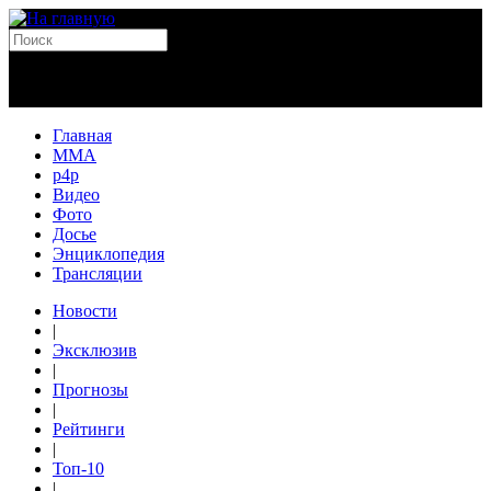
Главная
MMA
p4p
Видео
Фото
Досье
Энциклопедия
Трансляции
Новости
|
Эксклюзив
|
Прогнозы
|
Рейтинги
|
Топ-10
|