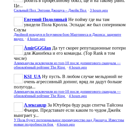
робить в професійному боксі, ще й на такому рівні.
Це...
Сильный Пол. Энтони Джошуа – Джейк Пол
·
3 hours ago
Евгений Подолиный
Не пойму где вы там
увидели Пола Кролла. Эспадас же был соперником
Соузы
Двойной нокдаун в безумном бою Мартинеса и Джонса: зацените
видео
·
4 hours ago
ÀmirGGGfan
Да тут скорее репутационные потери
для Жанибека и его команды. (Top Rank в том
числе)
Алимханулы исключили из топ-10 после допингового скандала —
обновлённый рейтинг The Ring
·
4 hours ago
KSI_UA
Ну пусть. В любом случае мельдоний не
очень агрессивньій допинг, вряд ли дадут больше
полугода...
Алимханулы исключили из топ-10 после допингового скандала —
обновлённый рейтинг The Ring
·
4 hours ago
Александр
За Ютубера буду ради спитча Тайсона
Фьюри. Представьте если каким то чудом Джейк
выиграет у...
У Пола будет потенциальное преимущество над Джошуа. Известны
новые подробности боя
·
4 hours ago