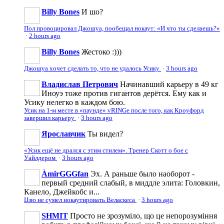
Billy Bones
И шо?
Пол провоцировал Джошуа, пообещал нокаут: «И что ты сделаешь?»
·
2 hours ago
Billy Bones
Жестоко :)))
Джошуа хочет сделать то, что не удалось Усику
·
3 hours ago
Владислав Петрович
Начинавший карьеру в 49 кг
Иноуэ тоже против гигантов дерётся. Ему как и
Усику нелегко в каждом бою.
Усик на 1-м месте в «паунде» vRINGe после того, как Кроуфорд
завершил карьеру
·
3 hours ago
Ярославчик
Ты видел?
«Усик ещё не дрался с этим стилем». Тренер Скотт о бое с
Уайлдером
·
3 hours ago
ÀmirGGGfan
Эх. А раньше было наоборот -
первый средний слабый, в миддле элита: Головкин,
Канело, Джейкобс и...
Цзю не сумел нокаутировать Веласкеса
·
3 hours ago
SHMIT
Просто не зрозуміло, що це непорозуміння