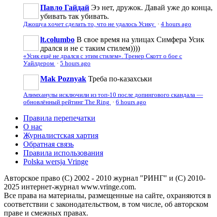
Павло Гайдай
Ээ нет, дружок. Давай уже до конца,
убивать так убивать.
Джошуа хочет сделать то, что не удалось Усику
·
4 hours ago
lt.columbo
В свое время на улицах Симфера Усик
дрался и не с таким стилем))))
«Усик ещё не дрался с этим стилем». Тренер Скотт о бое с
Уайлдером
·
5 hours ago
Mak Poznyak
Треба по-казахськи
Алимханулы исключили из топ-10 после допингового скандала —
обновлённый рейтинг The Ring
·
6 hours ago
Правила перепечатки
О нас
Журналистская хартия
Обратная связь
Правила использования
Polska wersja Vringe
Авторское право (С) 2002 - 2010 журнал "РИНГ" и (С) 2010-
2025 интернет-журнал www.vringe.com.
Все права на материалы, размещенные на сайте, охраняются в
соответствии с законодательством, в том числе, об авторском
праве и смежных правах.