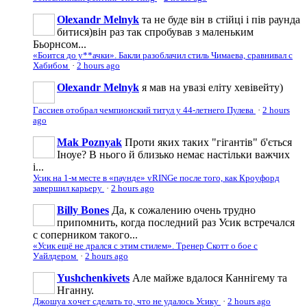
Olexandr Melnyk
та не буде він в стійці і пів раунда
битися)він раз так спробував з маленьким
Бьорнсом...
«Боится до у**ачки». Бакли разоблачил стиль Чимаева, сравнивал с
Хабибом
·
2 hours ago
Olexandr Melnyk
я мав на увазі еліту хевівейту)
Гассиев отобрал чемпионский титул у 44-летнего Пулева
·
2 hours
ago
Mak Poznyak
Проти яких таких "гігантів" б'ється
Іноуе? В нього й близько немає настільки важчих
і...
Усик на 1-м месте в «паунде» vRINGe после того, как Кроуфорд
завершил карьеру
·
2 hours ago
Billy Bones
Да, к сожалению очень трудно
припомнить, когда последний раз Усик встречался
с соперником такого...
«Усик ещё не дрался с этим стилем». Тренер Скотт о бое с
Уайлдером
·
2 hours ago
Yushchenkivets
Але майже вдалося Каннігему та
Нганну.
Джошуа хочет сделать то, что не удалось Усику
·
2 hours ago