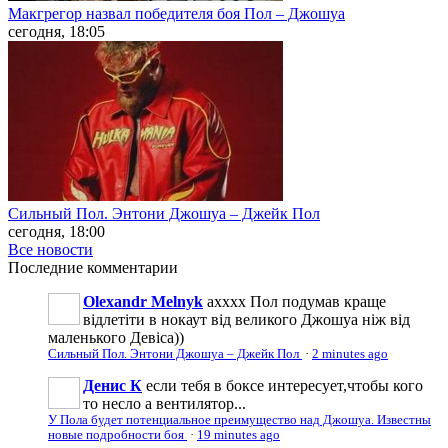
Макгрегор назвал победителя боя Пол – Джошуа
сегодня, 18:05
Сильный Пол. Энтони Джошуа – Джейк Пол
сегодня, 18:00
Все новости
Последние
комментарии
Olexandr Melnyk
ахххх Пол подумав краще
відлетіти в нокаут від великого Джошуа ніж від
маленького Девіса))
Сильный Пол. Энтони Джошуа – Джейк Пол
·
2 minutes ago
Денис К
если тебя в боксе интересует,чтобы кого
то несло а вентилятор...
У Пола будет потенциальное преимущество над Джошуа. Известны
новые подробности боя
·
19 minutes ago