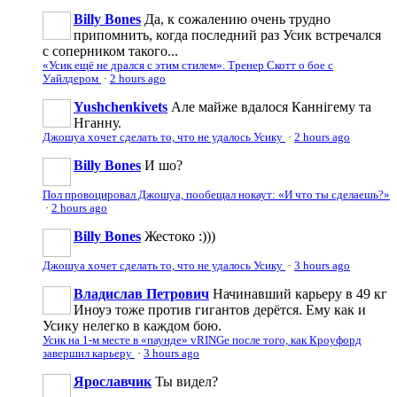
Billy Bones
Да, к сожалению очень трудно
припомнить, когда последний раз Усик встречался
с соперником такого...
«Усик ещё не дрался с этим стилем». Тренер Скотт о бое с
Уайлдером
·
2 hours ago
Yushchenkivets
Але майже вдалося Каннігему та
Нганну.
Джошуа хочет сделать то, что не удалось Усику
·
2 hours ago
Billy Bones
И шо?
Пол провоцировал Джошуа, пообещал нокаут: «И что ты сделаешь?»
·
2 hours ago
Billy Bones
Жестоко :)))
Джошуа хочет сделать то, что не удалось Усику
·
3 hours ago
Владислав Петрович
Начинавший карьеру в 49 кг
Иноуэ тоже против гигантов дерётся. Ему как и
Усику нелегко в каждом бою.
Усик на 1-м месте в «паунде» vRINGe после того, как Кроуфорд
завершил карьеру
·
3 hours ago
Ярославчик
Ты видел?