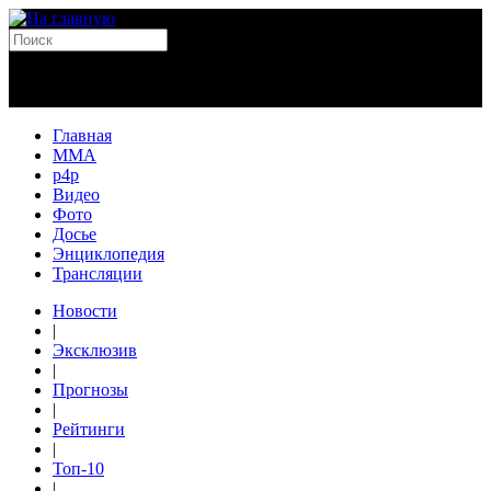
Главная
MMA
p4p
Видео
Фото
Досье
Энциклопедия
Трансляции
Новости
|
Эксклюзив
|
Прогнозы
|
Рейтинги
|
Топ-10
|