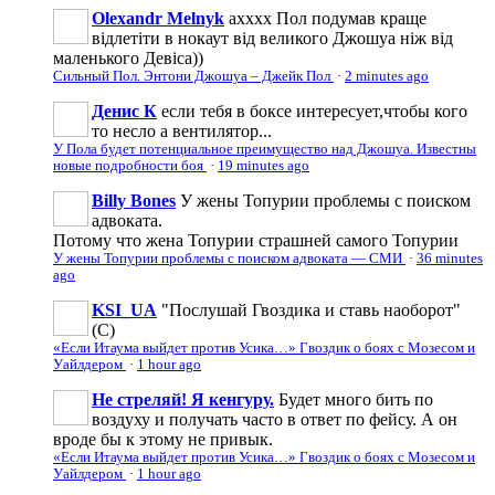
Olexandr Melnyk
ахххх Пол подумав краще
відлетіти в нокаут від великого Джошуа ніж від
маленького Девіса))
Сильный Пол. Энтони Джошуа – Джейк Пол
·
2 minutes ago
Денис К
если тебя в боксе интересует,чтобы кого
то несло а вентилятор...
У Пола будет потенциальное преимущество над Джошуа. Известны
новые подробности боя
·
19 minutes ago
Billy Bones
У жены Топурии проблемы с поиском
адвоката.
Потому что жена Топурии страшней самого Топурии
У жены Топурии проблемы с поиском адвоката — СМИ
·
36 minutes
ago
KSI_UA
"Послушай Гвоздика и ставь наоборот"
(С)
«Если Итаума выйдет против Усика…» Гвоздик о боях с Мозесом и
Уайлдером
·
1 hour ago
Не стреляй! Я кенгуру.
Будет много бить по
воздуху и получать часто в ответ по фейсу. А он
вроде бы к этому не привык.
«Если Итаума выйдет против Усика…» Гвоздик о боях с Мозесом и
Уайлдером
·
1 hour ago