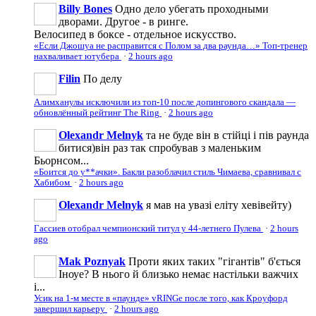
Billy Bones
Одно дело убегать проходными
дворами. Другое - в ринге.
Велосипед в боксе - отдельное искусство.
«Если Джошуа не расправится с Полом за два раунда…» Топ-тренер
нахваливает ютубера
·
2 hours ago
Filin
По делу
Алимханулы исключили из топ-10 после допингового скандала —
обновлённый рейтинг The Ring
·
2 hours ago
Olexandr Melnyk
та не буде він в стійці і пів раунда
битися)він раз так спробував з маленьким
Бьорнсом...
«Боится до у**ачки». Бакли разоблачил стиль Чимаева, сравнивал с
Хабибом
·
2 hours ago
Olexandr Melnyk
я мав на увазі еліту хевівейту)
Гассиев отобрал чемпионский титул у 44-летнего Пулева
·
2 hours
ago
Mak Poznyak
Проти яких таких "гігантів" б'ється
Іноуе? В нього й близько немає настільки важчих
і...
Усик на 1-м месте в «паунде» vRINGe после того, как Кроуфорд
завершил карьеру
·
2 hours ago