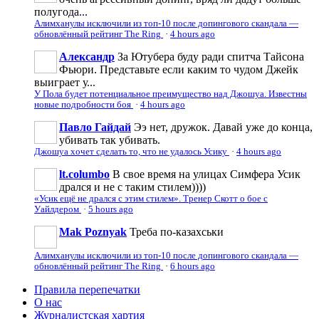
полугода...
Алимханулы исключили из топ-10 после допингового скандала —
обновлённый рейтинг The Ring
·
4 hours ago
Александр
За Ютубера буду ради спитча Тайсона
Фьюри. Представьте если каким то чудом Джейк
выиграет у...
У Пола будет потенциальное преимущество над Джошуа. Известны
новые подробности боя
·
4 hours ago
Павло Гайдай
Ээ нет, дружок. Давай уже до конца,
убивать так убивать.
Джошуа хочет сделать то, что не удалось Усику
·
4 hours ago
lt.columbo
В свое время на улицах Симфера Усик
дрался и не с таким стилем))))
«Усик ещё не дрался с этим стилем». Тренер Скотт о бое с
Уайлдером
·
5 hours ago
Mak Poznyak
Треба по-казахськи
Алимханулы исключили из топ-10 после допингового скандала —
обновлённый рейтинг The Ring
·
6 hours ago
Правила перепечатки
О нас
Журналистская хартия