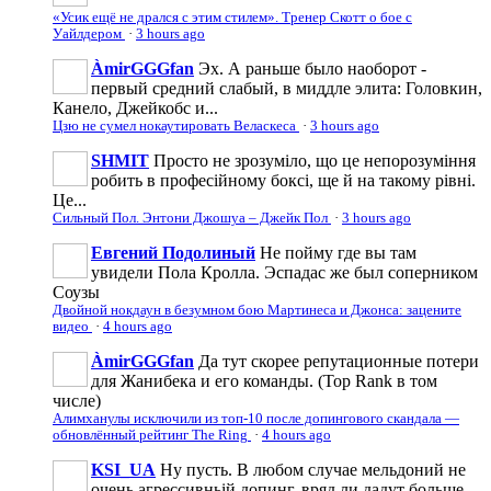
«Усик ещё не дрался с этим стилем». Тренер Скотт о бое с
Уайлдером
·
3 hours ago
ÀmirGGGfan
Эх. А раньше было наоборот -
первый средний слабый, в миддле элита: Головкин,
Канело, Джейкобс и...
Цзю не сумел нокаутировать Веласкеса
·
3 hours ago
SHMIT
Просто не зрозуміло, що це непорозуміння
робить в професійному боксі, ще й на такому рівні.
Це...
Сильный Пол. Энтони Джошуа – Джейк Пол
·
3 hours ago
Евгений Подолиный
Не пойму где вы там
увидели Пола Кролла. Эспадас же был соперником
Соузы
Двойной нокдаун в безумном бою Мартинеса и Джонса: зацените
видео
·
4 hours ago
ÀmirGGGfan
Да тут скорее репутационные потери
для Жанибека и его команды. (Top Rank в том
числе)
Алимханулы исключили из топ-10 после допингового скандала —
обновлённый рейтинг The Ring
·
4 hours ago
KSI_UA
Ну пусть. В любом случае мельдоний не
очень агрессивньій допинг, вряд ли дадут больше