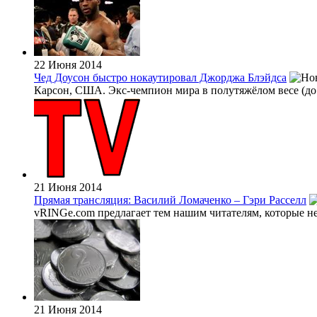
22 Июня 2014
Чед Доусон быстро нокаутировал Джорджа Блэйдса
Карсон, США. Экс-чемпион мира в полутяжёлом весе (до 7
21 Июня 2014
Прямая трансляция: Василий Ломаченко – Гэри Расселл
vRINGe.com предлагает тем нашим читателям, которые не
21 Июня 2014