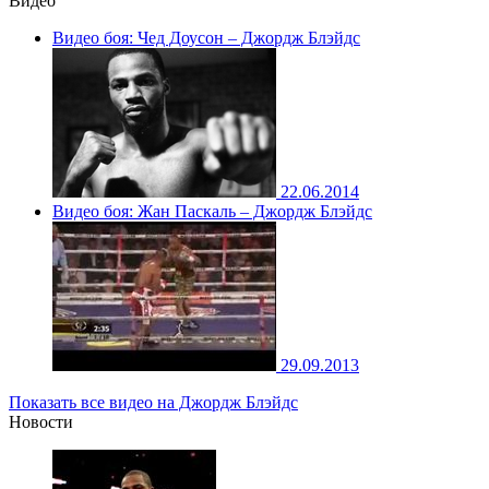
Видео
Видео боя: Чед Доусон – Джордж Блэйдс
22.06.2014
Видео боя: Жан Паскаль – Джордж Блэйдс
29.09.2013
Показать все видео на Джордж Блэйдс
Новости