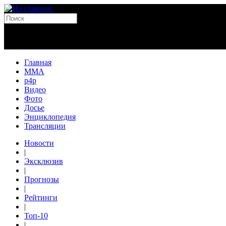
Главная
MMA
p4p
Видео
Фото
Досье
Энциклопедия
Трансляции
Новости
|
Эксклюзив
|
Прогнозы
|
Рейтинги
|
Топ-10
|