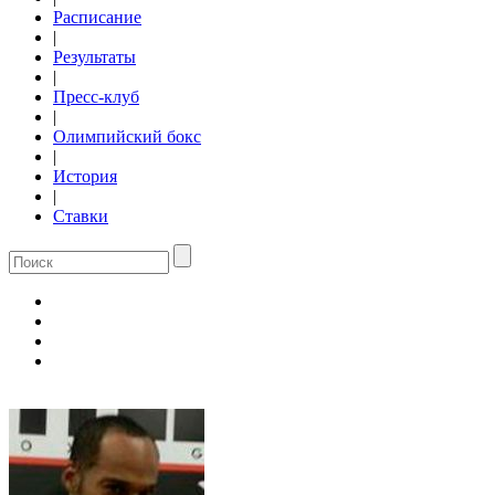
Расписание
|
Результаты
|
Пресс-клуб
|
Олимпийский бокс
|
История
|
Ставки