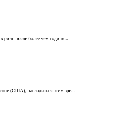
 ринг после более чем годичн...
оне (США), насладиться этим зре...