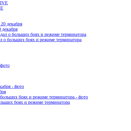
VE
 декабря
л о больших боях и режиме терминатора
бря
ольших боях и режиме терминатора