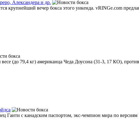
реро, Александера и др.
ится крупнейший вечер бокса этого уикенда. vRINGe.com предл
се (до 79,4 кг) американца Чеда Доусона (31-3, 17 КО), против 
эйдса
нец Гаити с канадским паспортом, экс-чемпион мира по версиям