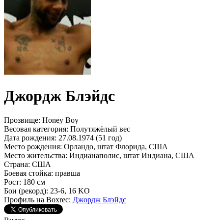
Джордж Блэйдс
Прозвище:
Honey Boy
Весовая категория:
Полутяжёлый вес
Дата рождения:
27.08.1974 (51 год)
Место рождения:
Орландо, штат Флорида, США
Место жительства:
Индианаполис, штат Индиана, США
Страна:
США
Боевая стойка:
правша
Рост:
180 см
Бои (рекорд):
23-6, 16 KO
Профиль на Boxrec:
Джордж Блэйдс