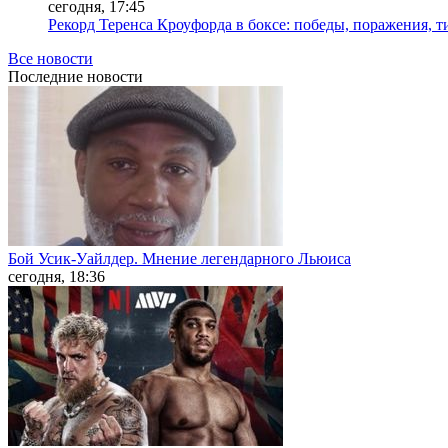
сегодня, 17:45
Рекорд Теренса Кроуфорда в боксе: победы, поражения, 
Все новости
Последние
новости
Бой Усик-Уайлдер. Мнение легендарного Льюиса
сегодня, 18:36