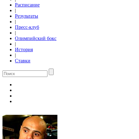
Расписание
|
Результаты
|
Пресс-клуб
|
Олимпийский бокс
|
История
|
Ставки