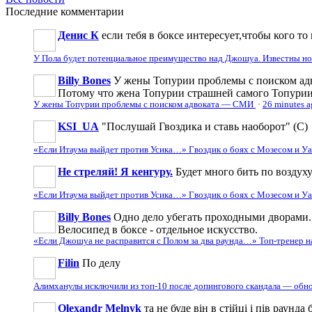
Последние
комментарии
Денис К
если тебя в боксе интересует,чтобы кого то 
У Пола будет потенциальное преимущество над Джошуа. Известны н
Billy Bones
У жены Топурии проблемы с поиском адв
Потому что жена Топурии страшней самого Топури
У жены Топурии проблемы с поиском адвоката — СМИ
·
26 minutes 
KSI_UA
"Послушай Гвоздика и ставь наоборот" (С)
«Если Итаума выйдет против Усика…» Гвоздик о боях с Мозесом и 
Не стреляй! Я кенгуру.
Будет много бить по воздуху
«Если Итаума выйдет против Усика…» Гвоздик о боях с Мозесом и 
Billy Bones
Одно дело убегать проходными дворами. 
Велосипед в боксе - отдельное искусство.
«Если Джошуа не расправится с Полом за два раунда…» Топ-тренер 
Filin
По делу
Алимханулы исключили из топ-10 после допингового скандала — обн
Olexandr Melnyk
та не буде він в стійці і пів раунд