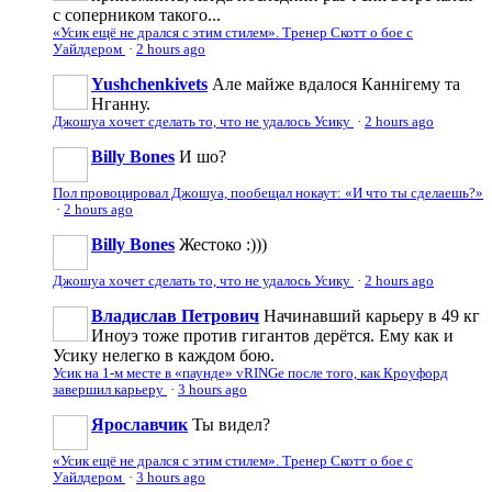
с соперником такого...
«Усик ещё не дрался с этим стилем». Тренер Скотт о бое с
Уайлдером
·
2 hours ago
Yushchenkivets
Але майже вдалося Каннігему та
Нганну.
Джошуа хочет сделать то, что не удалось Усику
·
2 hours ago
Billy Bones
И шо?
Пол провоцировал Джошуа, пообещал нокаут: «И что ты сделаешь?»
·
2 hours ago
Billy Bones
Жестоко :)))
Джошуа хочет сделать то, что не удалось Усику
·
2 hours ago
Владислав Петрович
Начинавший карьеру в 49 кг
Иноуэ тоже против гигантов дерётся. Ему как и
Усику нелегко в каждом бою.
Усик на 1-м месте в «паунде» vRINGe после того, как Кроуфорд
завершил карьеру
·
3 hours ago
Ярославчик
Ты видел?
«Усик ещё не дрался с этим стилем». Тренер Скотт о бое с
Уайлдером
·
3 hours ago