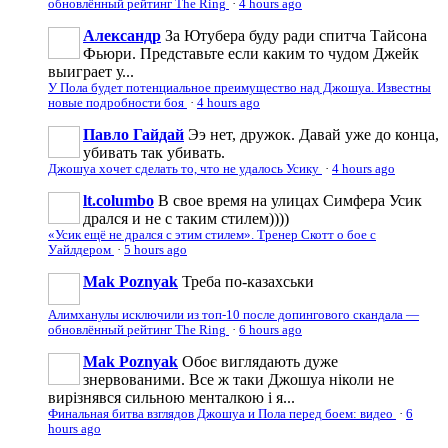
обновлённый рейтинг The Ring
·
4 hours ago
Александр
За Ютубера буду ради спитча Тайсона
Фьюри. Представьте если каким то чудом Джейк
выиграет у...
У Пола будет потенциальное преимущество над Джошуа. Известны
новые подробности боя
·
4 hours ago
Павло Гайдай
Ээ нет, дружок. Давай уже до конца,
убивать так убивать.
Джошуа хочет сделать то, что не удалось Усику
·
4 hours ago
lt.columbo
В свое время на улицах Симфера Усик
дрался и не с таким стилем))))
«Усик ещё не дрался с этим стилем». Тренер Скотт о бое с
Уайлдером
·
5 hours ago
Mak Poznyak
Треба по-казахськи
Алимханулы исключили из топ-10 после допингового скандала —
обновлённый рейтинг The Ring
·
6 hours ago
Mak Poznyak
Обоє виглядають дуже
знервованими. Все ж таки Джошуа ніколи не
вирізнявся сильною менталкою і я...
Финальная битва взглядов Джошуа и Пола перед боем: видео
·
6
hours ago