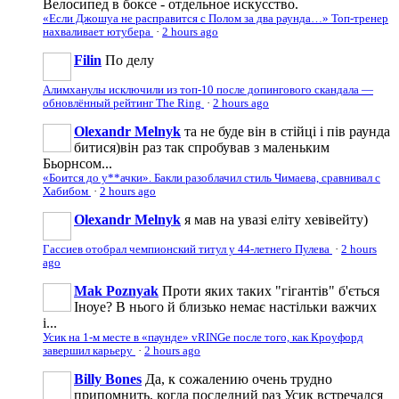
Велосипед в боксе - отдельное искусство.
«Если Джошуа не расправится с Полом за два раунда…» Топ-тренер
нахваливает ютубера
·
2 hours ago
Filin
По делу
Алимханулы исключили из топ-10 после допингового скандала —
обновлённый рейтинг The Ring
·
2 hours ago
Olexandr Melnyk
та не буде він в стійці і пів раунда
битися)він раз так спробував з маленьким
Бьорнсом...
«Боится до у**ачки». Бакли разоблачил стиль Чимаева, сравнивал с
Хабибом
·
2 hours ago
Olexandr Melnyk
я мав на увазі еліту хевівейту)
Гассиев отобрал чемпионский титул у 44-летнего Пулева
·
2 hours
ago
Mak Poznyak
Проти яких таких "гігантів" б'ється
Іноуе? В нього й близько немає настільки важчих
і...
Усик на 1-м месте в «паунде» vRINGe после того, как Кроуфорд
завершил карьеру
·
2 hours ago
Billy Bones
Да, к сожалению очень трудно
припомнить, когда последний раз Усик встречался