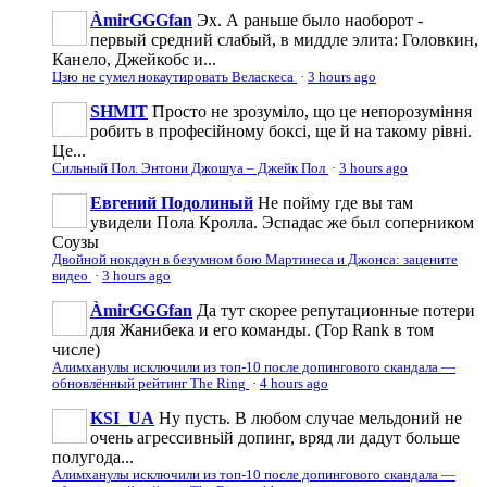
ÀmirGGGfan
Эх. А раньше было наоборот -
первый средний слабый, в миддле элита: Головкин,
Канело, Джейкобс и...
Цзю не сумел нокаутировать Веласкеса
·
3 hours ago
SHMIT
Просто не зрозуміло, що це непорозуміння
робить в професійному боксі, ще й на такому рівні.
Це...
Сильный Пол. Энтони Джошуа – Джейк Пол
·
3 hours ago
Евгений Подолиный
Не пойму где вы там
увидели Пола Кролла. Эспадас же был соперником
Соузы
Двойной нокдаун в безумном бою Мартинеса и Джонса: зацените
видео
·
3 hours ago
ÀmirGGGfan
Да тут скорее репутационные потери
для Жанибека и его команды. (Top Rank в том
числе)
Алимханулы исключили из топ-10 после допингового скандала —
обновлённый рейтинг The Ring
·
4 hours ago
KSI_UA
Ну пусть. В любом случае мельдоний не
очень агрессивньій допинг, вряд ли дадут больше
полугода...
Алимханулы исключили из топ-10 после допингового скандала —