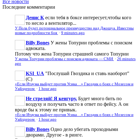
Все новости
Последние
комментарии
Денис К
если тебя в боксе интересует,чтобы кого
то несло а вентилятор...
У Пола будет потенциальное преимущество над Джошуа. Известны
новые подробности боя
·
9 minutes ago
Billy Bones
У жены Топурии проблемы с поиском
адвоката.
Потому что жена Топурии страшней самого Топурии
У жены Топурии проблемы с поиском адвоката — СМИ
·
26 minutes
ago
KSI_UA
"Послушай Гвоздика и ставь наоборот"
(С)
«Если Итаума выйдет против Усика…» Гвоздик о боях с Мозесом и
Уайлдером
·
1 hour ago
Не стреляй! Я кенгуру.
Будет много бить по
воздуху и получать часто в ответ по фейсу. А он
вроде бы к этому не привык.
«Если Итаума выйдет против Усика…» Гвоздик о боях с Мозесом и
Уайлдером
·
1 hour ago
Billy Bones
Одно дело убегать проходными
дворами. Другое - в ринге.