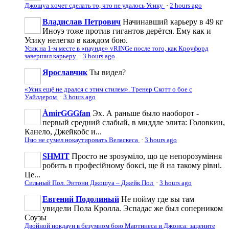
Джошуа хочет сделать то, что не удалось Усику
·
2 hours ago
Владислав Петрович
Начинавший карьеру в 49 кг
Иноуэ тоже против гигантов дерётся. Ему как и
Усику нелегко в каждом бою.
Усик на 1-м месте в «паунде» vRINGe после того, как Кроуфорд
завершил карьеру
·
3 hours ago
Ярославчик
Ты видел?
«Усик ещё не дрался с этим стилем». Тренер Скотт о бое с
Уайлдером
·
3 hours ago
ÀmirGGGfan
Эх. А раньше было наоборот -
первый средний слабый, в миддле элита: Головкин,
Канело, Джейкобс и...
Цзю не сумел нокаутировать Веласкеса
·
3 hours ago
SHMIT
Просто не зрозуміло, що це непорозуміння
робить в професійному боксі, ще й на такому рівні.
Це...
Сильный Пол. Энтони Джошуа – Джейк Пол
·
3 hours ago
Евгений Подолиный
Не пойму где вы там
увидели Пола Кролла. Эспадас же был соперником
Соузы
Двойной нокдаун в безумном бою Мартинеса и Джонса: зацените