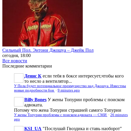
Сильный Пол. Энтони Джошуа – Джейк Пол
сегодня, 18:00
Все новости
Последние
комментарии
Денис К
если тебя в боксе интересует,чтобы кого
то несло а вентилятор...
У Пола будет потенциальное преимущество над Джошуа. Известны
новые подробности боя
·
9 minutes ago
Billy Bones
У жены Топурии проблемы с поиском
адвоката.
Потому что жена Топурии страшней самого Топурии
У жены Топурии проблемы с поиском адвоката — СМИ
·
26 minutes
ago
KSI_UA
"Послушай Гвоздика и ставь наоборот"