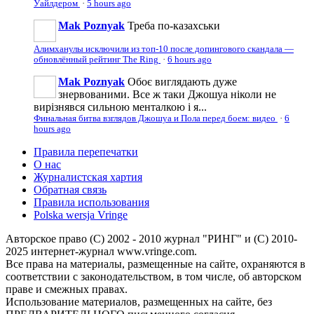
Уайлдером
·
5 hours ago
Mak Poznyak
Треба по-казахськи
Алимханулы исключили из топ-10 после допингового скандала —
обновлённый рейтинг The Ring
·
6 hours ago
Mak Poznyak
Обоє виглядають дуже
знервованими. Все ж таки Джошуа ніколи не
вирізнявся сильною менталкою і я...
Финальная битва взглядов Джошуа и Пола перед боем: видео
·
6
hours ago
Правила перепечатки
О нас
Журналистская хартия
Обратная связь
Правила использования
Polska wersja Vringe
Авторское право (С) 2002 - 2010 журнал "РИНГ" и (С) 2010-
2025 интернет-журнал www.vringe.com.
Все права на материалы, размещенные на сайте, охраняются в
соответствии с законодательством, в том числе, об авторском
праве и смежных правах.
Использование материалов, размещенных на сайте, без