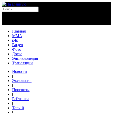
Главная
MMA
p4p
Видео
Фото
Досье
Энциклопедия
Трансляции
Новости
|
Эксклюзив
|
Прогнозы
|
Рейтинги
|
Топ-10
|