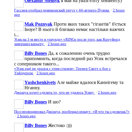
Olexandr Melnyk
я мав на увазі еліту хевівейту)
Гассиев отобрал чемпионский титул у 44-летнего Пулева
·
2 hours
ago
Mak Poznyak
Проти яких таких "гігантів" б'ється
Іноуе? В нього й близько немає настільки важчих
і...
Усик на 1-м месте в «паунде» vRINGe после того, как Кроуфорд
завершил карьеру
·
2 hours ago
Billy Bones
Да, к сожалению очень трудно
припомнить, когда последний раз Усик встречался
с соперником такого...
«Усик ещё не дрался с этим стилем». Тренер Скотт о бое с
Уайлдером
·
2 hours ago
Yushchenkivets
Але майже вдалося Каннігему та
Нганну.
Джошуа хочет сделать то, что не удалось Усику
·
2 hours ago
Billy Bones
И шо?
Пол провоцировал Джошуа, пообещал нокаут: «И что ты сделаешь?»
·
2 hours ago
Billy Bones
Жестоко :)))