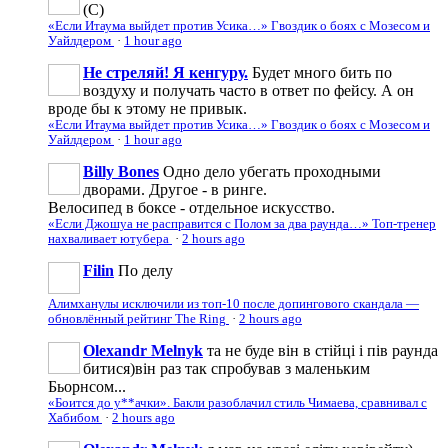
(С)
«Если Итаума выйдет против Усика…» Гвоздик о боях с Мозесом и
Уайлдером
·
1 hour ago
Не стреляй! Я кенгуру.
Будет много бить по
воздуху и получать часто в ответ по фейсу. А он
вроде бы к этому не привык.
«Если Итаума выйдет против Усика…» Гвоздик о боях с Мозесом и
Уайлдером
·
1 hour ago
Billy Bones
Одно дело убегать проходными
дворами. Другое - в ринге.
Велосипед в боксе - отдельное искусство.
«Если Джошуа не расправится с Полом за два раунда…» Топ-тренер
нахваливает ютубера
·
2 hours ago
Filin
По делу
Алимханулы исключили из топ-10 после допингового скандала —
обновлённый рейтинг The Ring
·
2 hours ago
Olexandr Melnyk
та не буде він в стійці і пів раунда
битися)він раз так спробував з маленьким
Бьорнсом...
«Боится до у**ачки». Бакли разоблачил стиль Чимаева, сравнивал с
Хабибом
·
2 hours ago