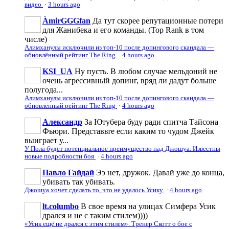
видео
·
3 hours ago
ÀmirGGGfan
Да тут скорее репутационные потери
для Жанибека и его команды. (Top Rank в том
числе)
Алимханулы исключили из топ-10 после допингового скандала —
обновлённый рейтинг The Ring
·
4 hours ago
KSI_UA
Ну пусть. В любом случае мельдоний не
очень агрессивньій допинг, вряд ли дадут больше
полугода...
Алимханулы исключили из топ-10 после допингового скандала —
обновлённый рейтинг The Ring
·
4 hours ago
Александр
За Ютубера буду ради спитча Тайсона
Фьюри. Представьте если каким то чудом Джейк
выиграет у...
У Пола будет потенциальное преимущество над Джошуа. Известны
новые подробности боя
·
4 hours ago
Павло Гайдай
Ээ нет, дружок. Давай уже до конца,
убивать так убивать.
Джошуа хочет сделать то, что не удалось Усику
·
4 hours ago
lt.columbo
В свое время на улицах Симфера Усик
дрался и не с таким стилем))))
«Усик ещё не дрался с этим стилем». Тренер Скотт о бое с