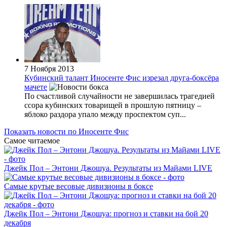
7 Ноября 2013
Кубинский талант Иносенте Фис изрезал друга-боксёра
мачете
По счастливой случайности не завершилась трагедией
ссора кубинских товарищей в прошлую пятницу –
яблоко раздора упало между проспектом суп...
Показать новости по Иносенте Фис
Самое читаемое
Джейк Пол – Энтони Джошуа. Результаты из Майами LIVE
Самые крутые весовые дивизионы в боксе
Джейк Пол – Энтони Джошуа: прогноз и ставки на бой 20
декабря