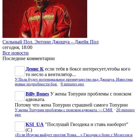
Сильный Пол. Энтони Джошуа – Джейк Пол
сегодня, 18:00
Все новости
Последние
комментарии
Денис К
если тебя в боксе интересует,чтобы кого
то несло а вентилятор...
У Пола будет потенциальное преимущество над Джошуа. Известны
новые подробности боя
·
9 minutes ago
Billy Bones
У жены Топурии проблемы с поиском
адвоката.
Потому что жена Топурии страшней самого Топурии
У жены Топурии проблемы с поиском адвоката — СМИ
·
26 minutes
ago
KSI_UA
"Послушай Гвоздика и ставь наоборот"
(С)
«Если Итаума выйдет против Усика…» Гвоздик о боях с Мозесом и