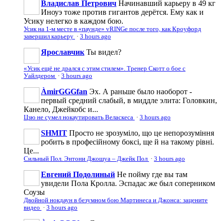
Владислав Петрович
Начинавший карьеру в 49 кг
Иноуэ тоже против гигантов дерётся. Ему как и
Усику нелегко в каждом бою.
Усик на 1-м месте в «паунде» vRINGe после того, как Кроуфорд
завершил карьеру
·
3 hours ago
Ярославчик
Ты видел?
«Усик ещё не дрался с этим стилем». Тренер Скотт о бое с
Уайлдером
·
3 hours ago
ÀmirGGGfan
Эх. А раньше было наоборот -
первый средний слабый, в миддле элита: Головкин,
Канело, Джейкобс и...
Цзю не сумел нокаутировать Веласкеса
·
3 hours ago
SHMIT
Просто не зрозуміло, що це непорозуміння
робить в професійному боксі, ще й на такому рівні.
Це...
Сильный Пол. Энтони Джошуа – Джейк Пол
·
3 hours ago
Евгений Подолиный
Не пойму где вы там
увидели Пола Кролла. Эспадас же был соперником
Соузы
Двойной нокдаун в безумном бою Мартинеса и Джонса: зацените
видео
·
3 hours ago