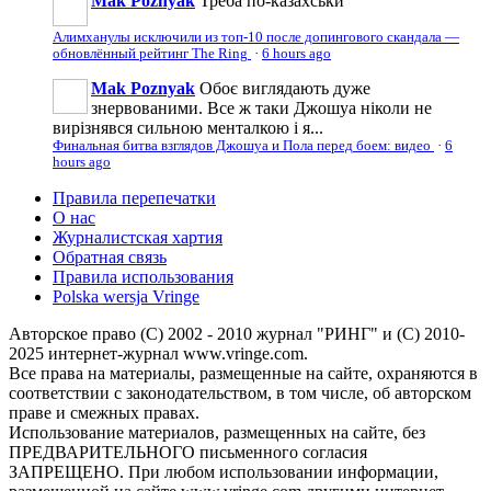
Mak Poznyak
Треба по-казахськи
Алимханулы исключили из топ-10 после допингового скандала —
обновлённый рейтинг The Ring
·
6 hours ago
Mak Poznyak
Обоє виглядають дуже
знервованими. Все ж таки Джошуа ніколи не
вирізнявся сильною менталкою і я...
Финальная битва взглядов Джошуа и Пола перед боем: видео
·
6
hours ago
Правила перепечатки
О нас
Журналистская хартия
Обратная связь
Правила использования
Polska wersja Vringe
Авторское право (С) 2002 - 2010 журнал "РИНГ" и (С) 2010-
2025 интернет-журнал www.vringe.com.
Все права на материалы, размещенные на сайте, охраняются в
соответствии с законодательством, в том числе, об авторском
праве и смежных правах.
Использование материалов, размещенных на сайте, без
ПРЕДВАРИТЕЛЬНОГО письменного согласия
ЗАПРЕЩЕНО. При любом использовании информации,