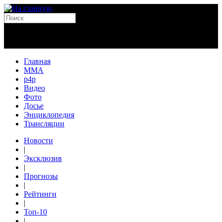
Главная
MMA
p4p
Видео
Фото
Досье
Энциклопедия
Трансляции
Новости
|
Эксклюзив
|
Прогнозы
|
Рейтинги
|
Топ-10
|