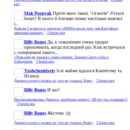
ago
Mak Poznyak
Проти яких таких "гігантів" б'ється
Іноуе? В нього й близько немає настільки важчих
і...
Усик на 1-м месте в «паунде» vRINGe после того, как Кроуфорд
завершил карьеру
·
2 hours ago
Billy Bones
Да, к сожалению очень трудно
припомнить, когда последний раз Усик встречался
с соперником такого...
«Усик ещё не дрался с этим стилем». Тренер Скотт о бое с
Уайлдером
·
2 hours ago
Yushchenkivets
Але майже вдалося Каннігему та
Нганну.
Джошуа хочет сделать то, что не удалось Усику
·
2 hours ago
Billy Bones
И шо?
Пол провоцировал Джошуа, пообещал нокаут: «И что ты сделаешь?»
·
2 hours ago
Billy Bones
Жестоко :)))
Джошуа хочет сделать то, что не удалось Усику
·
2 hours ago