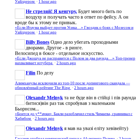
Уайлдером
·
1 hour ago
Не стреляй! Я кенгуру.
Будет много бить по
воздуху и получать часто в ответ по фейсу. А он
вроде бы к этому не привык.
«Если Итаума выйдет против Усика…» Гвоздик о боях с Мозесом и
Уайлдером
·
1 hour ago
Billy Bones
Одно дело убегать проходными
дворами. Другое - в ринге.
Велосипед в боксе - отдельное искусство.
«Если Джошуа не расправится с Полом за два раунда…» Топ-тренер
нахваливает ютубера
·
2 hours ago
Filin
По делу
Алимханулы исключили из топ-10 после допингового скандала —
обновлённый рейтинг The Ring
·
2 hours ago
Olexandr Melnyk
та не буде він в стійці і пів раунда
битися)він раз так спробував з маленьким
Бьорнсом...
«Боится до у**ачки». Бакли разоблачил стиль Чимаева, сравнивал с
Хабибом
·
2 hours ago
Olexandr Melnyk
я мав на увазі еліту хевівейту)
Гассиев отобрал чемпионский титул у 44-летнего Пулева
·
2 hours