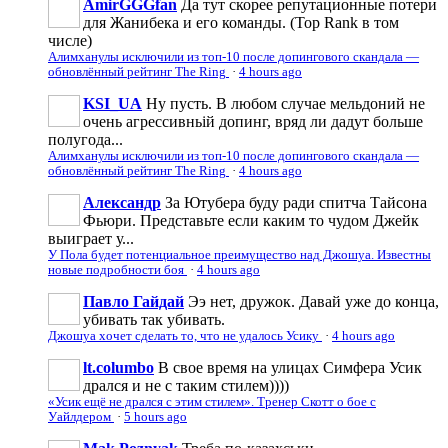
ÀmirGGGfan
Да тут скорее репутационные потери
для Жанибека и его команды. (Top Rank в том
числе)
Алимханулы исключили из топ-10 после допингового скандала —
обновлённый рейтинг The Ring
·
4 hours ago
KSI_UA
Ну пусть. В любом случае мельдоний не
очень агрессивньій допинг, вряд ли дадут больше
полугода...
Алимханулы исключили из топ-10 после допингового скандала —
обновлённый рейтинг The Ring
·
4 hours ago
Александр
За Ютубера буду ради спитча Тайсона
Фьюри. Представьте если каким то чудом Джейк
выиграет у...
У Пола будет потенциальное преимущество над Джошуа. Известны
новые подробности боя
·
4 hours ago
Павло Гайдай
Ээ нет, дружок. Давай уже до конца,
убивать так убивать.
Джошуа хочет сделать то, что не удалось Усику
·
4 hours ago
lt.columbo
В свое время на улицах Симфера Усик
дрался и не с таким стилем))))
«Усик ещё не дрался с этим стилем». Тренер Скотт о бое с
Уайлдером
·
5 hours ago