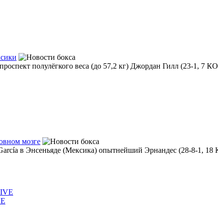
ксики
роспект полулёгкого веса (до 57,2 кг) Джордан Гилл (23-1, 7 КО
овном мозге
 García в Энсеньяде (Мексика) опытнейший Эрнандес (28-8-1, 18 К
VE