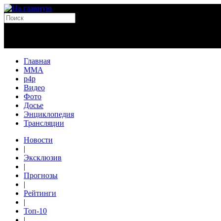
Главная
MMA
p4p
Видео
Фото
Досье
Энциклопедия
Трансляции
Новости
|
Эксклюзив
|
Прогнозы
|
Рейтинги
|
Топ-10
|