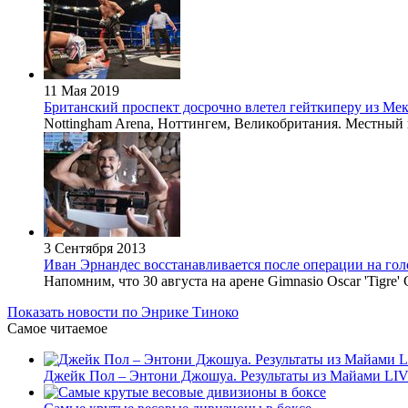
11 Мая 2019
Британский проспект досрочно влетел гейткиперу из Ме
Nottingham Arena, Ноттингем, Великобритания. Местный п
3 Сентября 2013
Иван Эрнандес восстанавливается после операции на гол
Напомним, что 30 августа на арене Gimnasio Oscar 'Tigre'
Показать новости по Энрике Тиноко
Самое читаемое
Джейк Пол – Энтони Джошуа. Результаты из Майами LI