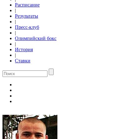
Расписание
|
Результаты
|
Пресс-клуб
|
Олимпийский бокс
|
История
|
Ставки