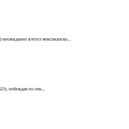
) неожиданно влетел мексиканско...
О), побеждая по очк...