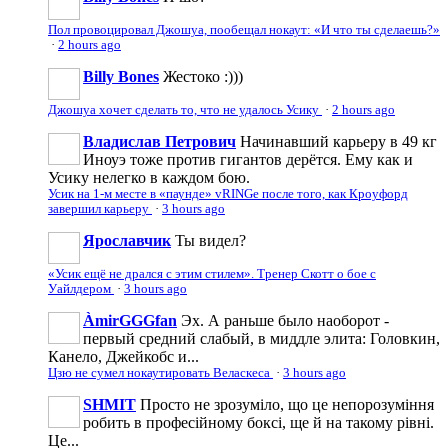
Пол провоцировал Джошуа, пообещал нокаут: «И что ты сделаешь?»
·
2 hours ago
Billy Bones
Жестоко :)))
Джошуа хочет сделать то, что не удалось Усику
·
2 hours ago
Владислав Петрович
Начинавший карьеру в 49 кг
Иноуэ тоже против гигантов дерётся. Ему как и
Усику нелегко в каждом бою.
Усик на 1-м месте в «паунде» vRINGe после того, как Кроуфорд
завершил карьеру
·
3 hours ago
Ярославчик
Ты видел?
«Усик ещё не дрался с этим стилем». Тренер Скотт о бое с
Уайлдером
·
3 hours ago
ÀmirGGGfan
Эх. А раньше было наоборот -
первый средний слабый, в миддле элита: Головкин,
Канело, Джейкобс и...
Цзю не сумел нокаутировать Веласкеса
·
3 hours ago
SHMIT
Просто не зрозуміло, що це непорозуміння
робить в професійному боксі, ще й на такому рівні.
Це...