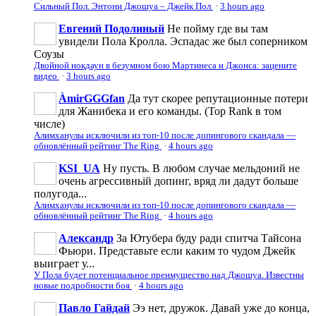
Сильный Пол. Энтони Джошуа – Джейк Пол
·
3 hours ago
Евгений Подолиный
Не пойму где вы там
увидели Пола Кролла. Эспадас же был соперником
Соузы
Двойной нокдаун в безумном бою Мартинеса и Джонса: зацените
видео
·
3 hours ago
ÀmirGGGfan
Да тут скорее репутационные потери
для Жанибека и его команды. (Top Rank в том
числе)
Алимханулы исключили из топ-10 после допингового скандала —
обновлённый рейтинг The Ring
·
4 hours ago
KSI_UA
Ну пусть. В любом случае мельдоний не
очень агрессивньій допинг, вряд ли дадут больше
полугода...
Алимханулы исключили из топ-10 после допингового скандала —
обновлённый рейтинг The Ring
·
4 hours ago
Александр
За Ютубера буду ради спитча Тайсона
Фьюри. Представьте если каким то чудом Джейк
выиграет у...
У Пола будет потенциальное преимущество над Джошуа. Известны
новые подробности боя
·
4 hours ago
Павло Гайдай
Ээ нет, дружок. Давай уже до конца,