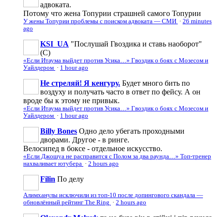
адвоката.
Потому что жена Топурии страшней самого Топурии
У жены Топурии проблемы с поиском адвоката — СМИ
·
26 minutes
ago
KSI_UA
"Послушай Гвоздика и ставь наоборот"
(С)
«Если Итаума выйдет против Усика…» Гвоздик о боях с Мозесом и
Уайлдером
·
1 hour ago
Не стреляй! Я кенгуру.
Будет много бить по
воздуху и получать часто в ответ по фейсу. А он
вроде бы к этому не привык.
«Если Итаума выйдет против Усика…» Гвоздик о боях с Мозесом и
Уайлдером
·
1 hour ago
Billy Bones
Одно дело убегать проходными
дворами. Другое - в ринге.
Велосипед в боксе - отдельное искусство.
«Если Джошуа не расправится с Полом за два раунда…» Топ-тренер
нахваливает ютубера
·
2 hours ago
Filin
По делу
Алимханулы исключили из топ-10 после допингового скандала —
обновлённый рейтинг The Ring
·
2 hours ago