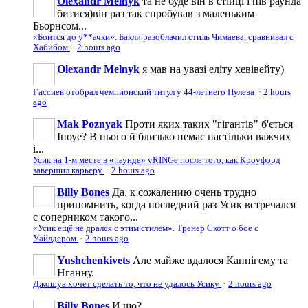
Olexandr Melnyk
та не буде він в стійці і пів раунда
битися)він раз так спробував з маленьким
Бьорнсом...
«Боится до у**ачки». Бакли разоблачил стиль Чимаева, сравнивал с
Хабибом
·
2 hours ago
Olexandr Melnyk
я мав на увазі еліту хевівейту)
Гассиев отобрал чемпионский титул у 44-летнего Пулева
·
2 hours
ago
Mak Poznyak
Проти яких таких "гігантів" б'ється
Іноуе? В нього й близько немає настільки важчих
і...
Усик на 1-м месте в «паунде» vRINGe после того, как Кроуфорд
завершил карьеру
·
2 hours ago
Billy Bones
Да, к сожалению очень трудно
припомнить, когда последний раз Усик встречался
с соперником такого...
«Усик ещё не дрался с этим стилем». Тренер Скотт о бое с
Уайлдером
·
2 hours ago
Yushchenkivets
Але майже вдалося Каннігему та
Нганну.
Джошуа хочет сделать то, что не удалось Усику
·
2 hours ago
Billy Bones
И шо?