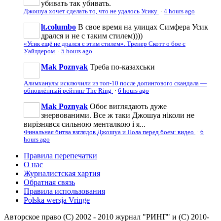
убивать так убивать.
Джошуа хочет сделать то, что не удалось Усику
·
4 hours ago
lt.columbo
В свое время на улицах Симфера Усик
дрался и не с таким стилем))))
«Усик ещё не дрался с этим стилем». Тренер Скотт о бое с
Уайлдером
·
5 hours ago
Mak Poznyak
Треба по-казахськи
Алимханулы исключили из топ-10 после допингового скандала —
обновлённый рейтинг The Ring
·
6 hours ago
Mak Poznyak
Обоє виглядають дуже
знервованими. Все ж таки Джошуа ніколи не
вирізнявся сильною менталкою і я...
Финальная битва взглядов Джошуа и Пола перед боем: видео
·
6
hours ago
Правила перепечатки
О нас
Журналистская хартия
Обратная связь
Правила использования
Polska wersja Vringe
Авторское право (С) 2002 - 2010 журнал "РИНГ" и (С) 2010-