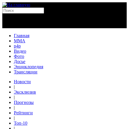
Главная
MMA
p4p
Видео
Фото
Досье
Энциклопедия
Трансляции
Новости
|
Эксклюзив
|
Прогнозы
|
Рейтинги
|
Топ-10
|