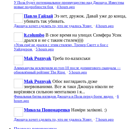
У Пола будет потенциальное преимущество над Джошуа. Известны
новые подробности боя
·
4 hours ago
Павло Гайдай
Ээ нет, дружок. Давай уже до конца,
убивать так убивать.
Джошуа хочет сделать то, что не удалось Усику
·
4 hours ago
lt.columbo
В свое время на улицах Симфера Усик
дрался и не с таким стилем))))
«Усик ещё не дрался с этим стилем». Тренер Скотт о бое с
Уайлдером
·
5 hours ago
Mak Poznyak
Треба по-казахськи
Алимханулы исключили из топ-10 после допингового скандала —
обновлённый рейтинг The Ring
·
5 hours ago
Mak Poznyak
Обоє виглядають дуже
знервованими. Все ж таки Джошуа ніколи не
вирізнявся сильною менталкою і я...
Финальная битва взглядов Джошуа и Пола перед боем: видео
·
6
hours ago
Микола Пономаренко
Наміри залікові. :)
Джошуа хочет сделать то, что не удалось Усику
·
7 hours ago
Правила перепечатки