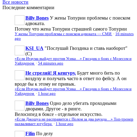
Все новости
Последние
комментарии
Billy Bones
У жены Топурии проблемы с поиском
адвоката.
Потому что жена Топурии страшней самого Топурии
У жены Топурии проблемы с поиском адвоката — СМИ
·
16 minutes
ago
KSI_UA
"Послушай Гвоздика и ставь наоборот"
(С)
«Если Итаума выйдет против Усика…» Гвоздик о боях с Мозесом и
Уайлдером
·
54 minutes ago
Не стреляй! Я кенгуру.
Будет много бить по
воздуху и получать часто в ответ по фейсу. А он
вроде бы к этому не привык.
«Если Итаума выйдет против Усика…» Гвоздик о боях с Мозесом и
Уайлдером
·
1 hour ago
Billy Bones
Одно дело убегать проходными
дворами. Другое - в ринге.
Велосипед в боксе - отдельное искусство.
«Если Джошуа не расправится с Полом за два раунда…» Топ-тренер
нахваливает ютубера
·
1 hour ago
Filin
По делу