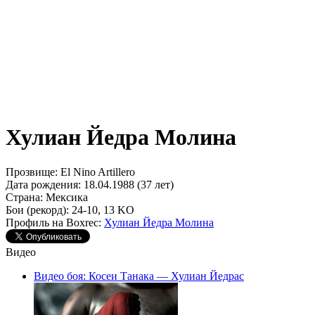
Хулиан Йедра Молина
Прозвище:
El Nino Artillero
Дата рождения:
18.04.1988 (37 лет)
Страна:
Мексика
Бои (рекорд):
24-10, 13 KO
Профиль на Boxrec:
Хулиан Йедра Молина
Видео
Видео боя: Косеи Танака — Хулиан Йедрас