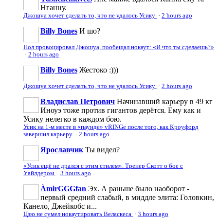
Нганну.
Джошуа хочет сделать то, что не удалось Усику
·
2 hours ago
Billy Bones
И шо?
Пол провоцировал Джошуа, пообещал нокаут: «И что ты сделаешь?»
·
2 hours ago
Billy Bones
Жестоко :)))
Джошуа хочет сделать то, что не удалось Усику
·
2 hours ago
Владислав Петрович
Начинавший карьеру в 49 кг
Иноуэ тоже против гигантов дерётся. Ему как и
Усику нелегко в каждом бою.
Усик на 1-м месте в «паунде» vRINGe после того, как Кроуфорд
завершил карьеру
·
2 hours ago
Ярославчик
Ты видел?
«Усик ещё не дрался с этим стилем». Тренер Скотт о бое с
Уайлдером
·
3 hours ago
ÀmirGGGfan
Эх. А раньше было наоборот -
первый средний слабый, в миддле элита: Головкин,
Канело, Джейкобс и...
Цзю не сумел нокаутировать Веласкеса
·
3 hours ago