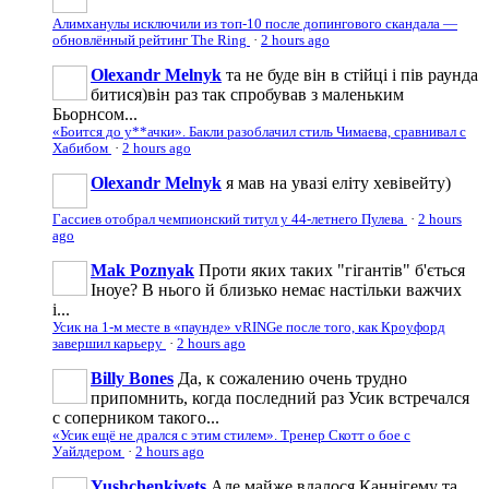
Алимханулы исключили из топ-10 после допингового скандала —
обновлённый рейтинг The Ring
·
2 hours ago
Olexandr Melnyk
та не буде він в стійці і пів раунда
битися)він раз так спробував з маленьким
Бьорнсом...
«Боится до у**ачки». Бакли разоблачил стиль Чимаева, сравнивал с
Хабибом
·
2 hours ago
Olexandr Melnyk
я мав на увазі еліту хевівейту)
Гассиев отобрал чемпионский титул у 44-летнего Пулева
·
2 hours
ago
Mak Poznyak
Проти яких таких "гігантів" б'ється
Іноуе? В нього й близько немає настільки важчих
і...
Усик на 1-м месте в «паунде» vRINGe после того, как Кроуфорд
завершил карьеру
·
2 hours ago
Billy Bones
Да, к сожалению очень трудно
припомнить, когда последний раз Усик встречался
с соперником такого...
«Усик ещё не дрался с этим стилем». Тренер Скотт о бое с
Уайлдером
·
2 hours ago
Yushchenkivets
Але майже вдалося Каннігему та