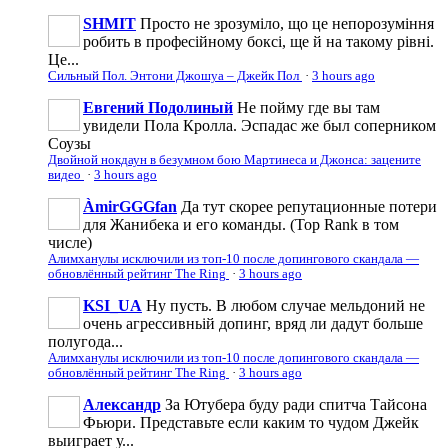
SHMIT
Просто не зрозуміло, що це непорозуміння
робить в професійному боксі, ще й на такому рівні.
Це...
Сильный Пол. Энтони Джошуа – Джейк Пол
·
3 hours ago
Евгений Подолиный
Не пойму где вы там
увидели Пола Кролла. Эспадас же был соперником
Соузы
Двойной нокдаун в безумном бою Мартинеса и Джонса: зацените
видео
·
3 hours ago
ÀmirGGGfan
Да тут скорее репутационные потери
для Жанибека и его команды. (Top Rank в том
числе)
Алимханулы исключили из топ-10 после допингового скандала —
обновлённый рейтинг The Ring
·
3 hours ago
KSI_UA
Ну пусть. В любом случае мельдоний не
очень агрессивньій допинг, вряд ли дадут больше
полугода...
Алимханулы исключили из топ-10 после допингового скандала —
обновлённый рейтинг The Ring
·
3 hours ago
Александр
За Ютубера буду ради спитча Тайсона
Фьюри. Представьте если каким то чудом Джейк
выиграет у...