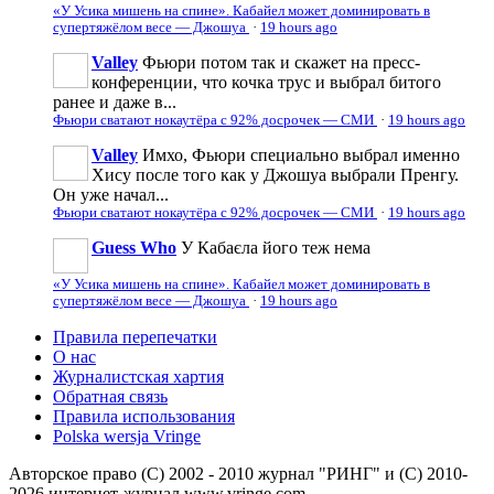
«У Усика мишень на спине». Кабайел может доминировать в
супертяжёлом весе — Джошуа
·
19 hours ago
Valley
Фьюри потом так и скажет на пресс-
конференции, что кочка трус и выбрал битого
ранее и даже в...
Фьюри сватают нокаутёра с 92% досрочек — СМИ
·
19 hours ago
Valley
Имхо, Фьюри специально выбрал именно
Хису после того как у Джошуа выбрали Пренгу.
Он уже начал...
Фьюри сватают нокаутёра с 92% досрочек — СМИ
·
19 hours ago
Guess Who
У Кабаєла його теж нема
«У Усика мишень на спине». Кабайел может доминировать в
супертяжёлом весе — Джошуа
·
19 hours ago
Правила перепечатки
О нас
Журналистская хартия
Обратная связь
Правила использования
Polska wersja Vringe
Авторское право (С) 2002 - 2010 журнал "РИНГ" и (С) 2010-
2026 интернет-журнал www.vringe.com.