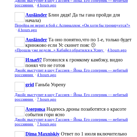
Джойс выступит в шоу Гассиев – Йока. Его соперник — небитый
россиянин
·
4 hours ago
Ausländer
Блин дядя! Да ты гана пройди для
начала)
Перейра не верит в бой с Аспиналлом: «Он хотя бы тренируется?»
·
4 hours ago
Ausländer
Та оно понятно,что по 1-е, только будет
кринжово если Ус скинет пояс 🫤
«Прошла уже неделя...» Кабайел обратился к Усику
·
4 hours ago
Илья97
Готовился к громкому камбэку, видно
понял что не готов
Джойс выступит в шоу Гассиев – Йока. Его соперник — небитый
россиянин
·
4 hours ago
grid
Ганьба Уорену
Джойс выступит в шоу Гассиев – Йока. Его соперник — небитый
россиянин
·
7 hours ago
Америка
Надеюсь дроны позаботятся о красоте
события гори ясно
Джойс выступит в шоу Гассиев – Йока. Его соперник — небитый
россиянин
·
7 hours ago
Dima Maxniskiy
Ответ по 1 июля включительно