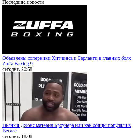
Последние
новости
Объявлены соперники Хитчинса и Берланги в главных боях
Zuffa Boxing 9
сегодня, 20:58
Пьяный Джонс материл Броунера или как бойцы погуляли в
Вегасе
сегодня, 18:08