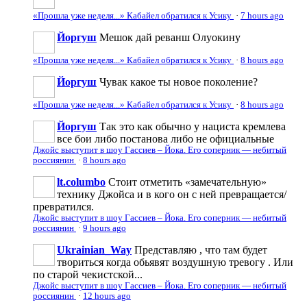
«Прошла уже неделя...» Кабайел обратился к Усику
·
7 hours ago
Йоргуш
Мешок дай реванш Олуокину
«Прошла уже неделя...» Кабайел обратился к Усику
·
8 hours ago
Йоргуш
Чувак какое ты новое поколение?
«Прошла уже неделя...» Кабайел обратился к Усику
·
8 hours ago
Йоргуш
Так это как обычно у нациста кремлева
все бои либо постанова либо не официальные
Джойс выступит в шоу Гассиев – Йока. Его соперник — небитый
россиянин
·
8 hours ago
lt.columbo
Стоит отметить «замечательную»
технику Джойса и в кого он с ней превращается/
превратился.
Джойс выступит в шоу Гассиев – Йока. Его соперник — небитый
россиянин
·
9 hours ago
Ukrainian_Way
Представляю , что там будет
твориться когда обьявят воздушную тревогу . Или
по старой чекистской...
Джойс выступит в шоу Гассиев – Йока. Его соперник — небитый
россиянин
·
12 hours ago