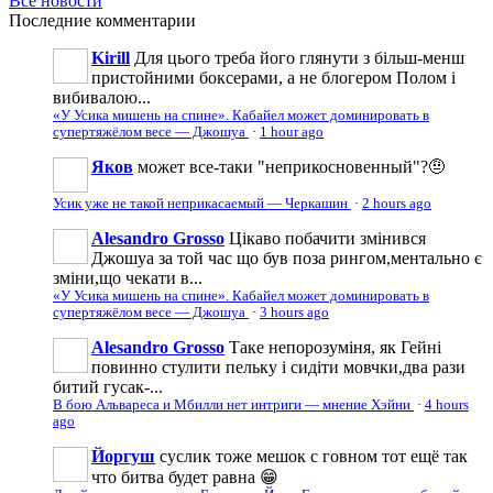
Все новости
Последние
комментарии
Kirill
Для цього треба його глянути з більш-менш
пристойними боксерами, а не блогером Полом і
вибивалою...
«У Усика мишень на спине». Кабайел может доминировать в
супертяжёлом весе — Джошуа
·
1 hour ago
Яков
может все-таки "неприкосновенный"?🤨
Усик уже не такой неприкасаемый — Черкашин
·
2 hours ago
Alesandro Grosso
Цікаво побачити змінився
Джошуа за той час що був поза рингом,ментально є
зміни,що чекати в...
«У Усика мишень на спине». Кабайел может доминировать в
супертяжёлом весе — Джошуа
·
3 hours ago
Alesandro Grosso
Таке непорозуміня, як Гейні
повинно стулити пельку і сидіти мовчки,два рази
битий гусак-...
В бою Альвареса и Мбилли нет интриги — мнение Хэйни
·
4 hours
ago
Йоргуш
суслик тоже мешок с говном тот ещё так
что битва будет равна 😁