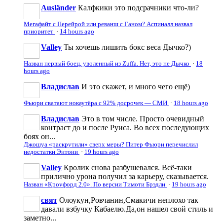
Ausländer
Калфкики это подсрачники что-ли?
Мегафайт с Перейрой или реванш с Ганом? Аспиналл назвал
приоритет
·
14 hours ago
Valley
Ты хочешь лишить бокс веса Дычко?)
Назван первый боец, уволенный из Zuffa. Нет, это не Дычко
·
18
hours ago
Владислав
И это скажет, и много чего ещё)
Фьюри сватают нокаутёра с 92% досрочек — СМИ
·
18 hours ago
Владислав
Это в том числе. Просто очевидный
контраст до и после Руиса. Во всех последующих
боях он...
Джошуа «раскрутили» сверх меры? Питер Фьюри перечислил
недостатки Энтони
·
19 hours ago
Valley
Кролик снова разбушевался. Всё-таки
прилично урона получил за карьеру, сказывается.
Назван «Кроуфорд 2.0». По версии Тимоти Брэдли
·
19 hours ago
свят
Олоукун,Ровчанин,Смакичи неплохо так
давали взбучку Кабаелю.Да,он нашел свой стиль и
заметно...