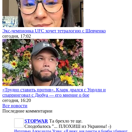
Экс-чемпионка UFC хочет тетралогию с Шевченко
сегодня, 17:02
«Трудно ставить против». Кларк дрался с Уордли и
спарринговал с Дюбуа — его мнение о бое
сегодня, 16:20
Все новости
Последние
комментарии
STOPWAR
Та брехло те ще.
Сподобалось "... ПЛОХИШ из Украины! -)
Интервью Александра Усика: «Я вижу, как ракеты и бомбы убивают