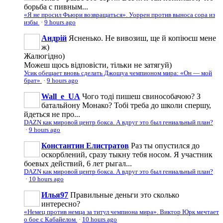
борьба с пивным...
«Я не просил Фьюри возвращаться». Уоррен против выноса сора из
избы
·
9 hours ago
Андрій
Ясненько. Не вивозиш, ще й копіюєш мене
ж)
Жалюгідно)
Можеш щось відповісти, тільки не затягуй)
Усик обещает вновь сделать Джошуа чемпионом мира: «Он — мой
брат»
·
9 hours ago
Wall_e_UA
Чого тоді пишеш свинособачою? З
батальйону Монако? Тобі треба до школи спершу,
йдеться не про...
DAZN как мировой центр бокса. А вдруг это был гениальный план?
·
9 hours ago
Константин Елистратов
Раз ты опустился до
оскорблений, сразу тыкну тебя носом. Я участник
боевых действий, 6 лет рыгал...
DAZN как мировой центр бокса. А вдруг это был гениальный план?
·
10 hours ago
Илья97
Правильные деньги это сколько
интересно?
«Немец против немца за титул чемпиона мира». Виктор Юрк мечтает
о бое с Кабайелом
·
10 hours ago