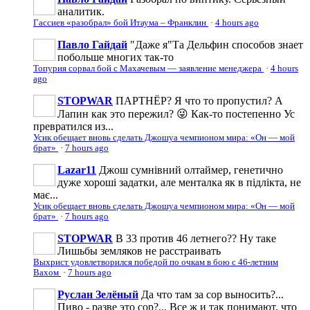
аналитик.
Гассиев «разобрал» бой Итаума – Франклин
·
4 hours ago
Павло Гайдай
"Даже я"
Та Дельфин способов знает
побольше многих так-то
Топурия сорвал бой с Махачевым — заявление менеджера
·
4 hours
ago
STOPWAR
ПАРТНЁР? Я что то пропустил? А
Лапин как это пережил? 😜 Как-то постепенно Ус
превратился из...
Усик обещает вновь сделать Джошуа чемпионом мира: «Он — мой
брат»
·
7 hours ago
Lazar11
Джош сумнівний олтаймер, генетично
дуже хороші задатки, але менталка як в підлікта, не
має...
Усик обещает вновь сделать Джошуа чемпионом мира: «Он — мой
брат»
·
7 hours ago
STOPWAR
В 33 против 46 летнего?? Ну таке
Лишьбы земляков не расстраивать
Выхрист удовлетворился победой по очкам в бою с 46-летним
Вахом
·
7 hours ago
Руслан Зелёный
Да что там за сор выносить?...
Пиво - разве это сор?... Все ж и так понимают, что