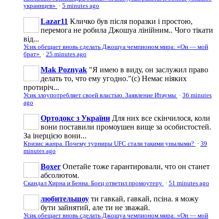
украинцев»
·
5 minutes ago
Lazar11
Кличко був після поразки і простою,
перемога не робила Джошуа лінійним.. Чого тікати
від...
Усик обещает вновь сделать Джошуа чемпионом мира: «Он — мой
брат»
·
25 minutes ago
Mak Poznyak
"Я имею в виду, он заслужил право
делать то, что ему угодно."(с) Немає ніяких
протиріч...
Усик злоупотребляет своей властью. Заявление Итаумы
·
36 minutes
ago
Ортодокс з України
Для них все скінчилося, коли
вони поставили промоушен вище за особистостей.
За інерцією вони...
Кризис жанра. Почему турниры UFC стали такими унылыми?
·
39
minutes ago
Boxer
Опетайе тоже гарантировали, что он станет
абсолютом.
Скандал Хирна и Бенна. Боец ответил промоутеру
·
51 minutes ago
любительшоу
ти гавкай, гавкай, псіна. я можу
бути зайнятий, але ти не зважай.
Усик обещает вновь сделать Джошуа чемпионом мира: «Он — мой