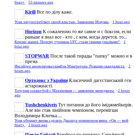
брат»
·
53 minutes ago
Kirill
Все по ділу каже.
Усик злоупотребляет своей властью. Заявление Итаумы
·
1 hour ago
Horizon
К сожалению то же самое и с боксом, если
раньше я знал все - кто , с кем, когда дерется, то...
Кризис жанра. Почему турниры UFC стали такими унылыми?
·
1
hour ago
STOPWAR
После такой тирады "папку" можно и в
презы.
Инсайдер анонсировал камбэк Макгрегора. Реакция скандалиста
·
2
hours ago
Ортодокс з України
Класичний дагєстанський гєн
астарожнасті.
Топурия сорвал бой с Махачевым — заявление менеджера
·
2 hours
ago
Yushchenkivets
Тут питання до його іміджмейкерів.
Але він став лінійним чемпіоном, перемігши
Володимира Кличка....
Усик обещает вновь сделать Джошуа чемпионом мира: «Он — мой
брат»
·
3 hours ago
Павло Гайдай
Разобрал по винтику. Серьёзный