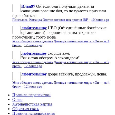
Илья97
Он если они получили деньги за
санкционирование боя, то получается признали
право биться
Понеслась! Команда Опетаи готовит иск против IBF
·
10 hours ago
любительшоу
UBO (Объединённые боксёрские
организации) - юридична назва закритого
промоушену, тобто зюфа
Усик обещает вновь сделать Джошуа чемпионом мира: «Он — мой
брат»
·
12 hours ago
любительшоу
скоріше вже:
''як я став обсером Алєксандром''
Усик обещает вновь сделать Джошуа чемпионом мира: «Он — мой
брат»
·
12 hours ago
любительшоу
добре гавкнув, продовжуй, псіна.
Усик обещает вновь сделать Джошуа чемпионом мира: «Он — мой
брат»
·
12 hours ago
Правила перепечатки
О нас
Журналистская хартия
Обратная связь
Правила использования