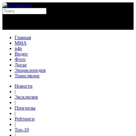
Главная
MMA
p4p
Видео
Фото
Досье
Энциклопедия
Трансляции
Новости
|
Эксклюзив
|
Прогнозы
|
Рейтинги
|
Топ-10
|