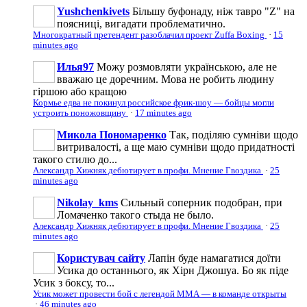
Yushchenkivets
Більшу буфонаду, ніж тавро "Z" на
поясниці, вигадати проблематично.
Многократный претендент разоблачил проект Zuffa Boxing
·
15
minutes ago
Илья97
Можу розмовляти українською, але не
вважаю це доречним. Мова не робить людину
гіршою або кращою
Кормье едва не покинул российское фрик-шоу — бойцы могли
устроить поножовщину
·
17 minutes ago
Микола Пономаренко
Так, поділяю сумніви щодо
витривалості, а ще маю сумніви щодо придатності
такого стилю до...
Александр Хижняк дебютирует в профи. Мнение Гвоздика
·
25
minutes ago
Nikolay_kms
Сильный соперник подобран, при
Ломаченко такого стыда не было.
Александр Хижняк дебютирует в профи. Мнение Гвоздика
·
25
minutes ago
Користувач сайту
Лапін буде намагатися доїти
Усика до останнього, як Хірн Джошуа. Бо як піде
Усик з боксу, то...
Усик может провести бой с легендой ММА — в команде открыты
·
46 minutes ago