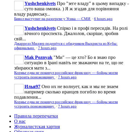
Yushchenkivets
Про "зеге владу" в цьому випадку -
суто ваша омовка. ) Я ж згадав для порівняння
владу радянську...
Бивол выступит на разогреве у Усика — СМИ
·
6 hours ago
Yushchenkivets
Спірко і в профі пересидів. На ролі
вічного проспекта. Джалолов, скоріше, зробив
свій...
Джаррелл Миллер подерётся с обидчиком Выхриста из Кубы:
официально
·
7 hours ago
Mak Poznyak
"Ми" — це хто? Бо я знаю про
ситуацію в Ірані навіть не зважаючи на те, що не
збираюся мати з...
Кормье едва не покинул российское фрик-шоу — бойцы могли
устроить поножовщину
·
7 hours ago
Илья97
Оно их не волнует, как и мы не знаем
например сколько иранцев погибло во время
подавления...
Кормье едва не покинул российское фрик-шоу — бойцы могли
устроить поножовщину
·
7 hours ago
Правила перепечатки
О нас
Журналистская хартия
Обратная связь