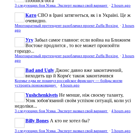
Побойся бога
3 следующих боя Усика. Эксперт назвал свой вариант
·
2 hours ago
Като
СВО в Ірані затягнеться, як і в Україні. Це ж
очевидно.
Многократный претендент разоблачил проект Zuffa Boxing
·
3 hours
ago
Угу
Забыл самое главное: если война на Ближнем
Востоке продлится , то все может произойти
гораздо...
Многократный претендент разоблачил проект Zuffa Boxing
·
3 hours
ago
Bad and Ugly
Джонс давно вже законтачений,
виходить що й Корм'є також законтачився
Кормье едва не покинул российское фрик-шоу — бойцы могли
устроить поножовщину
·
4 hours ago
Yushchenkivets
Не менше, ніж своєму таланту,
Усик зобов'язаний своїм успіхом ситуації, коли усі
недоліки...
3 следующих боя Усика. Эксперт назвал свой вариант
·
4 hours ago
Billy Bones
А кто не хотел бы?
3 следующих боя Усика. Эксперт назвал свой вариант
·
5 hours ago