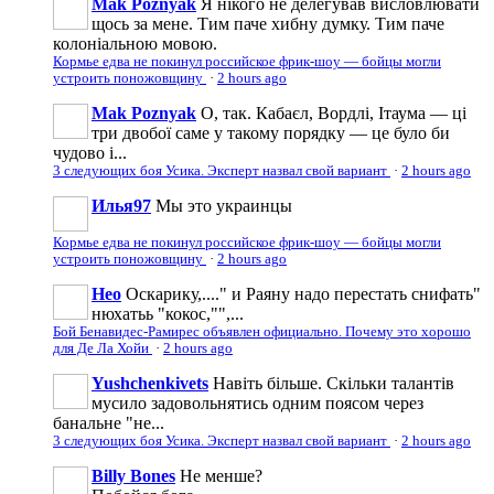
Mak Poznyak
Я нікого не делегував висловлювати
щось за мене. Тим паче хибну думку. Тим паче
колоніальною мовою.
Кормье едва не покинул российское фрик-шоу — бойцы могли
устроить поножовщину
·
2 hours ago
Mak Poznyak
О, так. Кабаєл, Вордлі, Ітаума — ці
три двобої саме у такому порядку — це було би
чудово і...
3 следующих боя Усика. Эксперт назвал свой вариант
·
2 hours ago
Илья97
Мы это украинцы
Кормье едва не покинул российское фрик-шоу — бойцы могли
устроить поножовщину
·
2 hours ago
Нео
Оскарику,...." и Раяну надо перестать снифать"
нюхатьь "кокос,"",...
Бой Бенавидес-Рамирес объявлен официально. Почему это хорошо
для Де Ла Хойи
·
2 hours ago
Yushchenkivets
Навіть більше. Скільки талантів
мусило задовольнятись одним поясом через
банальне "не...
3 следующих боя Усика. Эксперт назвал свой вариант
·
2 hours ago
Billy Bones
Не менше?