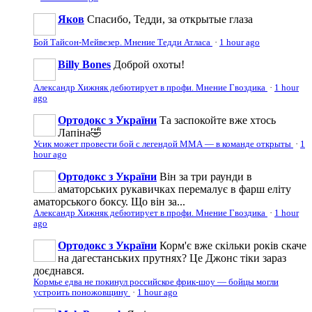
Яков
Спасибо, Тедди, за открытые глаза
Бой Тайсон-Мейвезер. Мнение Тедди Атласа
·
1 hour ago
Billy Bones
Доброй охоты!
Александр Хижняк дебютирует в профи. Мнение Гвоздика
·
1 hour
ago
Ортодокс з України
Та заспокойте вже хтось
Лапіна🤣
Усик может провести бой с легендой ММА — в команде открыты
·
1
hour ago
Ортодокс з України
Він за три раунди в
аматорських рукавичках перемалує в фарш еліту
аматорського боксу. Що він за...
Александр Хижняк дебютирует в профи. Мнение Гвоздика
·
1 hour
ago
Ортодокс з України
Корм'є вже скільки років скаче
на дагестанських прутнях? Це Джонс тіки зараз
доєднався.
Кормье едва не покинул российское фрик-шоу — бойцы могли
устроить поножовщину
·
1 hour ago