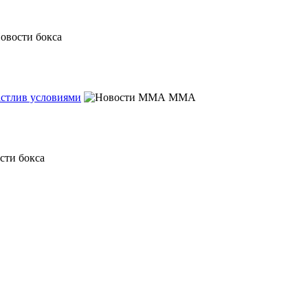
астлив условиями
MMA