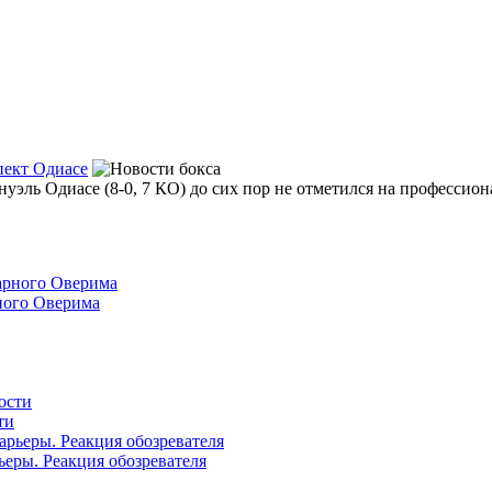
пект Одиасе
уэль Одиасе (8-0, 7 КО) до сих пор не отметился на профессион
ного Оверима
ти
ьеры. Реакция обозревателя