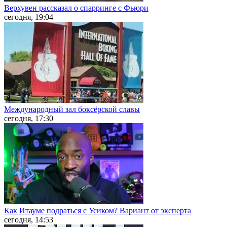
Верхувен рассказал о спарринге с Фьюри
сегодня, 19:04
Международный зал боксёрской славы
сегодня, 17:30
Как Итауме подраться с Усиком? Вариант от эксперта
сегодня, 14:53