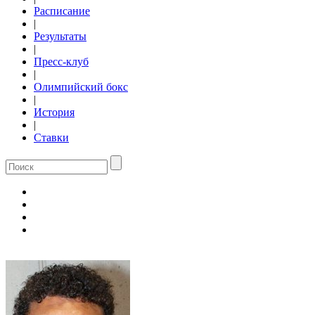
Расписание
|
Результаты
|
Пресс-клуб
|
Олимпийский бокс
|
История
|
Ставки