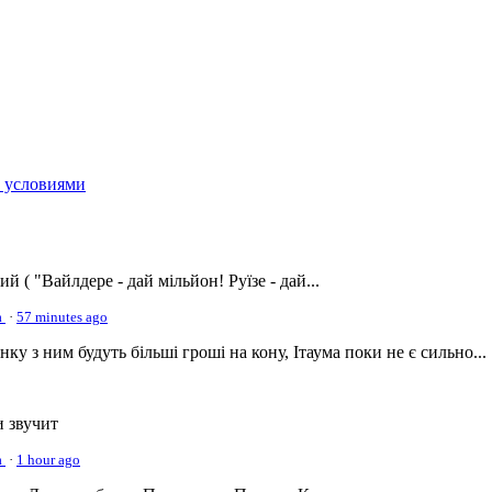
в условиями
й ( "Вайлдере - дай мільйон! Руїзе - дай...
а
·
57 minutes ago
нку з ним будуть більші гроші на кону, Ітаума поки не є сильно...
и звучит
а
·
1 hour ago