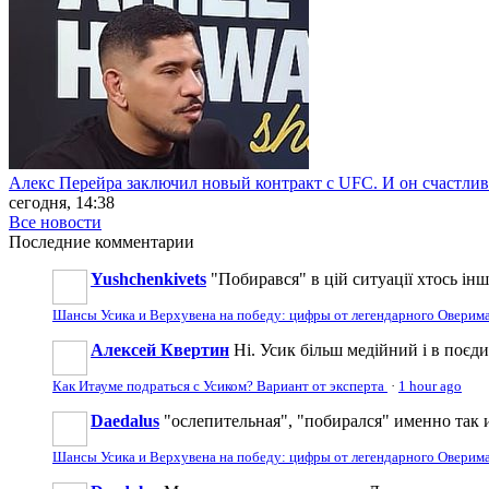
Алекс Перейра заключил новый контракт с UFC. И он счастли
сегодня, 14:38
Все новости
Последние
комментарии
Yushchenkivets
"Побирався" в цій ситуації хтось інши
Шансы Усика и Верхувена на победу: цифры от легендарного Оверим
Алексей Квертин
Ні. Усик більш медійний і в поєди
Как Итауме подраться с Усиком? Вариант от эксперта
·
1 hour ago
Daedalus
"ослепительная", "побирался" именно так 
Шансы Усика и Верхувена на победу: цифры от легендарного Оверим