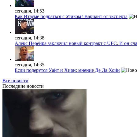
сегодня, 14:53
Как Итауме подраться с Усиком? Вариант от эксперта
сегодня, 14:38
Алекс Перейра заключил новый контракт с UFC. И он сч
сегодня, 14:35
Если подерутся Уайт и Хирн: мнение Де Ла Хойи
Все новости
Последние
новости