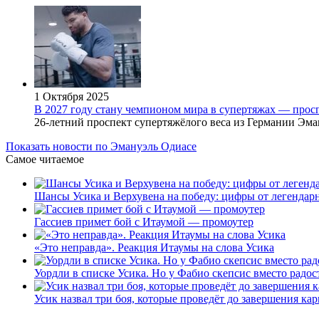
1 Октября 2025
В 2027 году стану чемпионом мира в супертяжах — прос
26-летний проспект супертяжёлого веса из Германии Эман
Показать новости по Эмануэль Одиасе
Самое читаемое
Шансы Усика и Верхувена на победу: цифры от легендар
Гассиев примет бой с Итаумой — промоутер
«Это неправда». Реакция Итаумы на слова Усика
Уордли в списке Усика. Но у Фабио скепсис вместо радос
Усик назвал три боя, которые проведёт до завершения кар