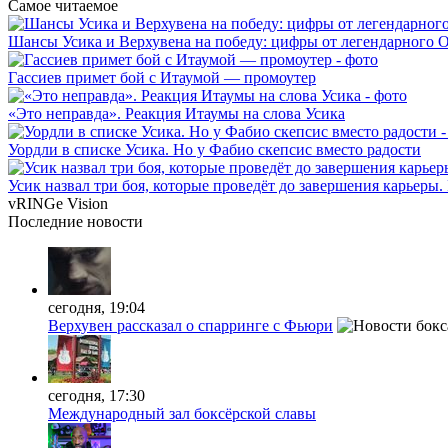
Самое читаемое
Шансы Усика и Верхувена на победу: цифры от легендарного 
Гассиев примет бой с Итаумой — промоутер
«Это неправда». Реакция Итаумы на слова Усика
Уордли в списке Усика. Но у Фабио скепсис вместо радости
Усик назвал три боя, которые проведёт до завершения карьеры.
vRINGe
Vision
Последние
новости
сегодня, 19:04
Верхувен рассказал о спарринге с Фьюри
сегодня, 17:30
Международный зал боксёрской славы