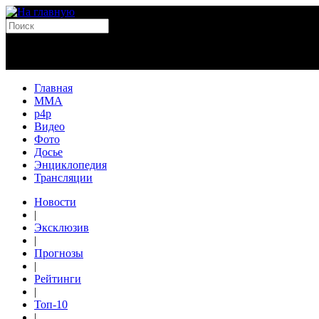
Главная
MMA
p4p
Видео
Фото
Досье
Энциклопедия
Трансляции
Новости
|
Эксклюзив
|
Прогнозы
|
Рейтинги
|
Топ-10
|