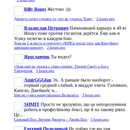
Billy Bones
Жестоко :)))
Джошуа хочет сделать то, что не удалось Усику
·
2 hours ago
Владислав Петрович
Начинавший карьеру в 49 кг
Иноуэ тоже против гигантов дерётся. Ему как и
Усику нелегко в каждом бою.
Усик на 1-м месте в «паунде» vRINGe после того, как Кроуфорд
завершил карьеру
·
2 hours ago
Ярославчик
Ты видел?
«Усик ещё не дрался с этим стилем». Тренер Скотт о бое с
Уайлдером
·
3 hours ago
ÀmirGGGfan
Эх. А раньше было наоборот -
первый средний слабый, в миддле элита: Головкин,
Канело, Джейкобс и...
Цзю не сумел нокаутировать Веласкеса
·
3 hours ago
SHMIT
Просто не зрозуміло, що це непорозуміння
робить в професійному боксі, ще й на такому рівні.
Це...
Сильный Пол. Энтони Джошуа – Джейк Пол
·
3 hours ago
Евгений Подолиный
Не пойму где вы там