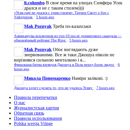
lt.columbo
В свое время на улицах Симфера Усик
дрался и не с таким стилем))))
«Усик ещё не дрался с этим стилем». Тренер Скотт о бое с
Уайлдером
·
5 hours ago
Mak Poznyak
Треба по-казахськи
Алимханулы исключили из топ-10 после допингового скандала —
обновлённый рейтинг The Ring
·
5 hours ago
Mak Poznyak
Обоє виглядають дуже
знервованими. Все ж таки Джошуа ніколи не
вирізнявся сильною менталкою і я...
Финальная битва взглядов Джошуа и Пола перед боем: видео
·
6
hours ago
Микола Пономаренко
Наміри залікові. :)
Джошуа хочет сделать то, что не удалось Усику
·
7 hours ago
Правила перепечатки
О нас
Журналистская хартия
Обратная связь
Правила использования
Polska wersja Vringe