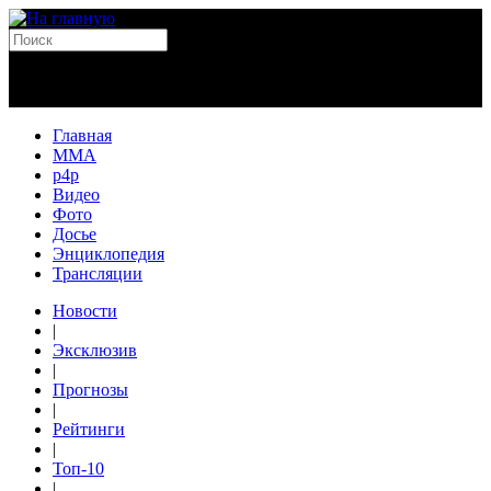
Главная
MMA
p4p
Видео
Фото
Досье
Энциклопедия
Трансляции
Новости
|
Эксклюзив
|
Прогнозы
|
Рейтинги
|
Топ-10
|