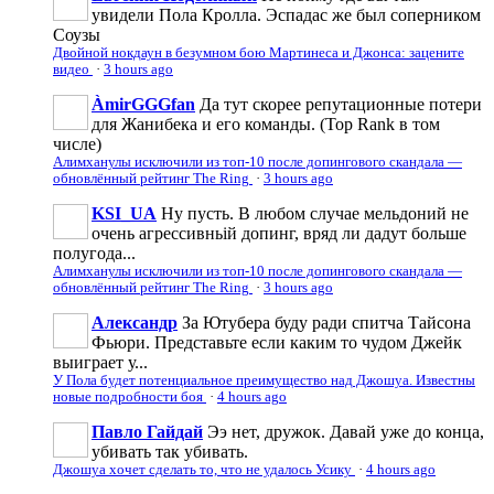
увидели Пола Кролла. Эспадас же был соперником
Соузы
Двойной нокдаун в безумном бою Мартинеса и Джонса: зацените
видео
·
3 hours ago
ÀmirGGGfan
Да тут скорее репутационные потери
для Жанибека и его команды. (Top Rank в том
числе)
Алимханулы исключили из топ-10 после допингового скандала —
обновлённый рейтинг The Ring
·
3 hours ago
KSI_UA
Ну пусть. В любом случае мельдоний не
очень агрессивньій допинг, вряд ли дадут больше
полугода...
Алимханулы исключили из топ-10 после допингового скандала —
обновлённый рейтинг The Ring
·
3 hours ago
Александр
За Ютубера буду ради спитча Тайсона
Фьюри. Представьте если каким то чудом Джейк
выиграет у...
У Пола будет потенциальное преимущество над Джошуа. Известны
новые подробности боя
·
4 hours ago
Павло Гайдай
Ээ нет, дружок. Давай уже до конца,
убивать так убивать.
Джошуа хочет сделать то, что не удалось Усику
·
4 hours ago