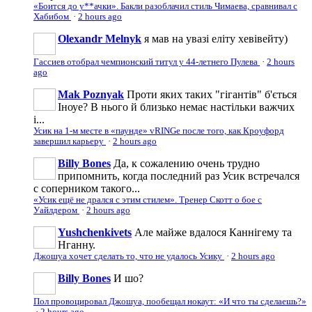
«Боится до у**ачки». Бакли разоблачил стиль Чимаева, сравнивал с
Хабибом
·
2 hours ago
Olexandr Melnyk
я мав на увазі еліту хевівейту)
Гассиев отобрал чемпионский титул у 44-летнего Пулева
·
2 hours
ago
Mak Poznyak
Проти яких таких "гігантів" б'ється
Іноуе? В нього й близько немає настільки важчих
і...
Усик на 1-м месте в «паунде» vRINGe после того, как Кроуфорд
завершил карьеру
·
2 hours ago
Billy Bones
Да, к сожалению очень трудно
припомнить, когда последний раз Усик встречался
с соперником такого...
«Усик ещё не дрался с этим стилем». Тренер Скотт о бое с
Уайлдером
·
2 hours ago
Yushchenkivets
Але майже вдалося Каннігему та
Нганну.
Джошуа хочет сделать то, что не удалось Усику
·
2 hours ago
Billy Bones
И шо?
Пол провоцировал Джошуа, пообещал нокаут: «И что ты сделаешь?»
·
2 hours ago