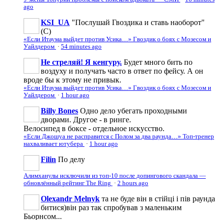
ago
KSI_UA
"Послушай Гвоздика и ставь наоборот"
(С)
«Если Итаума выйдет против Усика…» Гвоздик о боях с Мозесом и
Уайлдером
·
54 minutes ago
Не стреляй! Я кенгуру.
Будет много бить по
воздуху и получать часто в ответ по фейсу. А он
вроде бы к этому не привык.
«Если Итаума выйдет против Усика…» Гвоздик о боях с Мозесом и
Уайлдером
·
1 hour ago
Billy Bones
Одно дело убегать проходными
дворами. Другое - в ринге.
Велосипед в боксе - отдельное искусство.
«Если Джошуа не расправится с Полом за два раунда…» Топ-тренер
нахваливает ютубера
·
1 hour ago
Filin
По делу
Алимханулы исключили из топ-10 после допингового скандала —
обновлённый рейтинг The Ring
·
2 hours ago
Olexandr Melnyk
та не буде він в стійці і пів раунда
битися)він раз так спробував з маленьким
Бьорнсом...