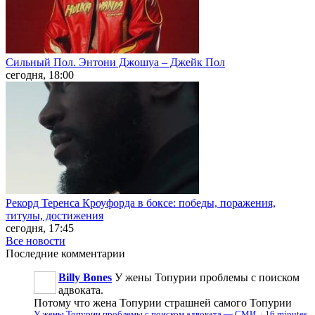
Сильный Пол. Энтони Джошуа – Джейк Пол
сегодня, 18:00
Рекорд Теренса Кроуфорда в боксе: победы, поражения,
титулы, достижения
сегодня, 17:45
Все новости
Последние
комментарии
Billy Bones
У жены Топурии проблемы с поиском
адвоката.
Потому что жена Топурии страшней самого Топурии
У жены Топурии проблемы с поиском адвоката — СМИ
·
16 minutes