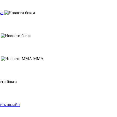
уа
MMA
еть онлайн