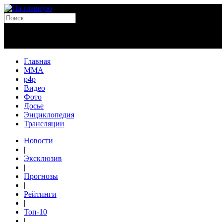
Главная
MMA
p4p
Видео
Фото
Досье
Энциклопедия
Трансляции
Новости
|
Эксклюзив
|
Прогнозы
|
Рейтинги
|
Топ-10
|