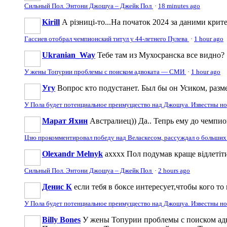
Сильный Пол. Энтони Джошуа – Джейк Пол
·
18 minutes ago
Kirill
А різниці-то...На початок 2024 за даними крите
Гассиев отобрал чемпионский титул у 44-летнего Пулева
·
1 hour ago
Ukranian_Way
Тебе там из Мухосранска все видно?
У жены Топурии проблемы с поиском адвоката — СМИ
·
1 hour ago
Угу
Вопрос кто подустанет. Был бы он Усиком, разме
У Пола будет потенциальное преимущество над Джошуа. Известны н
Марат Яхин
Австралиец)) Да.. Тепрь ему до чемпи
Цзю прокомментировал победу над Веласкесом, рассуждал о больших
Olexandr Melnyk
ахххх Пол подумав краще відлетіти
Сильный Пол. Энтони Джошуа – Джейк Пол
·
2 hours ago
Денис К
если тебя в боксе интересует,чтобы кого то 
У Пола будет потенциальное преимущество над Джошуа. Известны н
Billy Bones
У жены Топурии проблемы с поиском адв