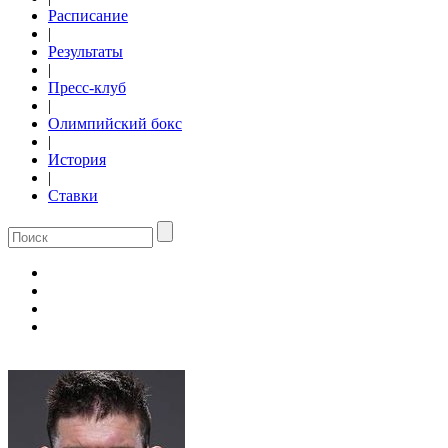
Расписание
|
Результаты
|
Пресс-клуб
|
Олимпийский бокс
|
История
|
Ставки