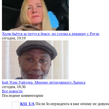
Холм бьётся за титул в боксе, но готова к реваншу с Роузи
сегодня, 19:19
Бой Усик-Уайлдер. Мнение легендарного Льюиса
сегодня, 18:36
Все новости
Последние
комментарии
KSI_UA
Після Зе-перзидента я вже нічому не дивую