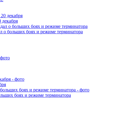
 декабря
л о больших боях и режиме терминатора
бря
ольших боях и режиме терминатора