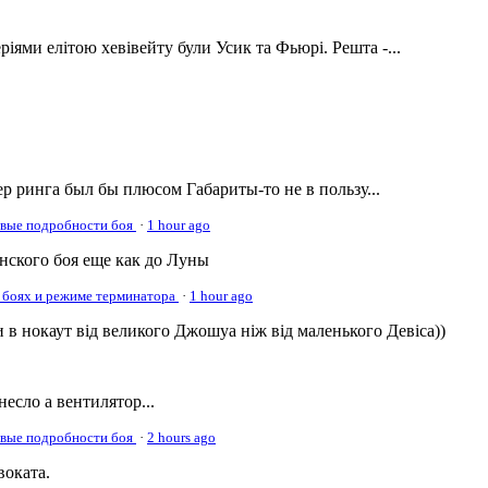
ріями елітою хевівейту були Усик та Фьюрі. Решта -...
р ринга был бы плюсом Габариты-то не в пользу...
овые подробности боя
·
1 hour ago
онского боя еще как до Луны
 боях и режиме терминатора
·
1 hour ago
 в нокаут від великого Джошуа ніж від маленького Девіса))
несло а вентилятор...
овые подробности боя
·
2 hours ago
оката.