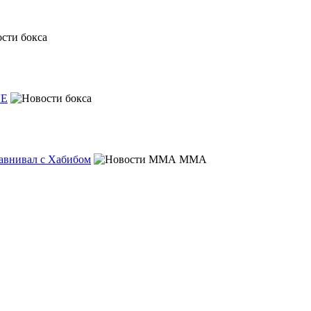
VE
равнивал с Хабибом
MMA