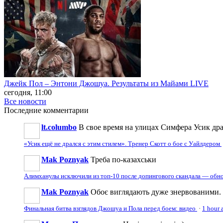
Джейк Пол – Энтони Джошуа. Результаты из Майами LIVE
сегодня, 11:00
Все новости
Последние
комментарии
lt.columbo
В свое время на улицах Симфера Усик драл
«Усик ещё не дрался с этим стилем». Тренер Скотт о бое с Уайлдером
Mak Poznyak
Треба по-казахськи
Алимханулы исключили из топ-10 после допингового скандала — обн
Mak Poznyak
Обоє виглядають дуже знервованими. В
Финальная битва взглядов Джошуа и Пола перед боем: видео
·
1 hour 