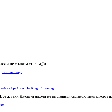
ся и не с таким стилем))))
·
35 minutes ago
овлённый рейтинг The Ring
·
1 hour ago
се ж таки Джошуа ніколи не вирізнявся сильною менталкою і я.
ago