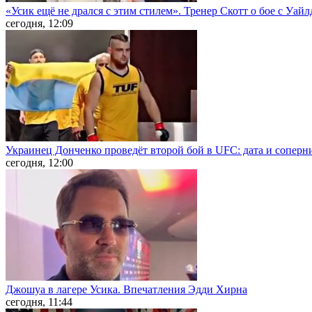
«Усик ещё не дрался с этим стилем». Тренер Скотт о бое с Уай
сегодня, 12:09
Украинец Донченко проведёт второй бой в UFC: дата и соперн
сегодня, 12:00
Джошуа в лагере Усика. Впечатления Эдди Хирна
сегодня, 11:44