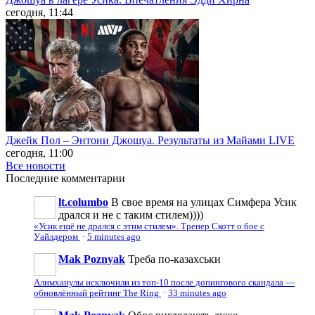
сегодня, 11:44
Джейк Пол – Энтони Джошуа. Результаты из Майами LIVE
сегодня, 11:00
Все новости
Последние
комментарии
lt.columbo
В свое время на улицах Симфера Усик
дрался и не с таким стилем))))
«Усик ещё не дрался с этим стилем». Тренер Скотт о бое с
Уайлдером
·
5 minutes ago
Mak Poznyak
Треба по-казахськи
Алимханулы исключили из топ-10 после допингового скандала —
обновлённый рейтинг The Ring
·
33 minutes ago