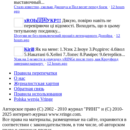
выставочный...
Стало известно, сколько Джошуа и Пол весят перед боем
·
12 hours
ago
xROIx🇺🇦УКР!!!
Дякую, повірю навіть не
перевіряючи ці відомості. Виходить, що в цьому
титульному поєдинку...
Цуцуми не без приключений прошёл легендарного Донэйра
·
12
hours ago
Kirill
Як на мене: 1.Усик 2.Іноуе 3.Родрігес 4.бівол
5.Накатані 6.Хейні 7.Лопес 8.Рамірес 9.бетербієв...
Усик на 1-м месте в «паунде» vRINGe после того, как Кроуфорд
завершил карьеру
·
12 hours ago
Правила перепечатки
О нас
Журналистская хартия
Обратная связь
Правила использования
Polska wersja Vringe
Авторское право (С) 2002 - 2010 журнал "РИНГ" и (С) 2010-
2025 интернет-журнал www.vringe.com.
Все права на материалы, размещенные на сайте, охраняются в
соответствии с законодательством, в том числе, об авторском
праве и смежных правах.