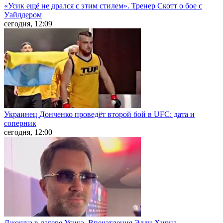
«Усик ещё не дрался с этим стилем». Тренер Скотт о бое с
Уайлдером
сегодня, 12:09
Украинец Донченко проведёт второй бой в UFC: дата и
соперник
сегодня, 12:00
Джошуа в лагере Усика. Впечатления Эдди Хирна