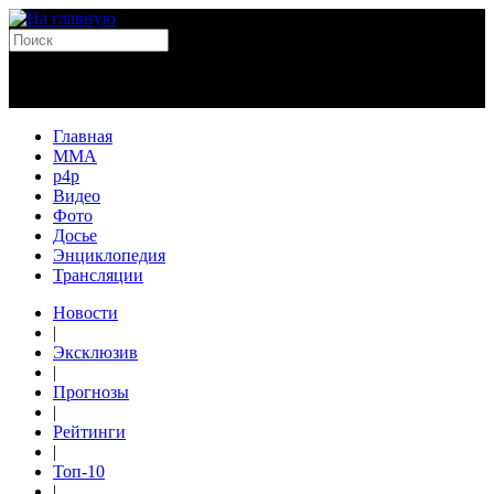
Главная
MMA
p4p
Видео
Фото
Досье
Энциклопедия
Трансляции
Новости
|
Эксклюзив
|
Прогнозы
|
Рейтинги
|
Топ-10
|