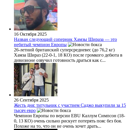
16 Октября 2025
Назван следующий соперник Хамзы Шираза — это
небитый чемпион Европы
26-летний британский суперсредневес (до 76,2 кг)
Хамза Шираз (22-0-1, 18 КО) после громкого дебюта в
дивизионе озвучил готовность драться как с...
26 Сентября 2025
Жесть дня: титульник с участием Саджо выкупили за 15
тысяч евро
Чемпион Европы по версии EBU Каллум Симпсон (18-
0, 13 КО) очень сильно рискует потерять пояс без боя.
Похоже на то, что он не очень хочет драть...