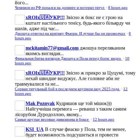
його...
Чемпион из РФ попался на допинге и потерял титул
·
8 hours ago
xROIx🇺🇦УКР!!!
Звісно ж бокс не є грою на
кшталт настільного тенісу, будь-якого більярду чи
шахів, адже під час...
Джошуа ответил на критику Фьюри. И лучше бы он промолчал
·
8
hours ago
mckitamin77@gmail.com
джошуа переляканим
якимсь виглядая...
Финальная битва взглядов Джошуа и Пола перед боем: видео
·
10
hours ago
xROIx🇺🇦УКР!!!
Звісно ж прикро за Цуцумі, тому
нехай швидше видужує. Але головне аби не
травмувалися та не...
Сорван титульный бой в последнем крупном шоу 2025 года
·
12
hours ago
Mak Poznyak
Кудряшов ще той мішок)))
Найгучніша перемога — реванш з таким самим
лісорубом Дуродоллою, якому...
Самые крутые весовые дивизионы в боксе
·
12 hours ago
KSI_UA
В случае фиаско у Пола, тем не менее,
будет возможность подсушиться и провести