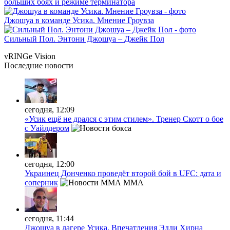
больших боях и режиме терминатора
Джошуа в команде Усика. Мнение Гроувза
Сильный Пол. Энтони Джошуа – Джейк Пол
vRINGe
Vision
Последние
новости
сегодня, 12:09
«Усик ещё не дрался с этим стилем». Тренер Скотт о бое
с Уайлдером
сегодня, 12:00
Украинец Донченко проведёт второй бой в UFC: дата и
соперник
MMA
сегодня, 11:44
Джошуа в лагере Усика. Впечатления Эдди Хирна