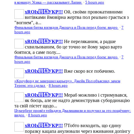
в команду Усика — рассказывает Лапин
·
5 hours ago
xROIx🇺🇦УКР!!!
Ой, своїми провокативними
витівками ймовірна жертва пол реально грається з
"вогнем", а...
Финальная битва взглядов Джошуа и Пола перед боем: видео
·
7
hours ago
xROIx🇺🇦УКР!!!
Не переляканим, а радше
схвильованим, бо це точно не йому зараз варто
боятися, а саме полу....
Финальная битва взглядов Джошуа и Пола перед боем: видео
·
7
hours ago
xROIx🇺🇦УКР!!!
Вже скоро все побачимо.
«Кроуфорд не завершил карьеру». Джейк Пол объяснил, зачем
Теренс это сделал
·
8 hours ago
xROIx🇺🇦УКР!!!
Мераб можливо і стримувався,
як боєць, але не надто демонстрував субординацію
та свій пієтет щодо...
Цукерберг провёл тейкдаун Двалишвили и получил за это пощёчину:
видео
·
8 hours ago
xROIx🇺🇦УКР!!!
⁉️Тобто виходить, що єдину
поразку кацапа анулювали через вживання допінгу