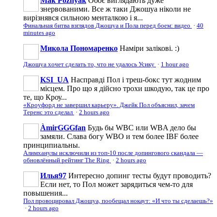
Mak Poznyak
Обоє виглядають дуже
знервованими. Все ж таки Джошуа ніколи не
вирізнявся сильною менталкою і я...
Финальная битва взглядов Джошуа и Пола перед боем: видео
·
40
minutes ago
Микола Пономаренко
Наміри залікові. :)
Джошуа хочет сделать то, что не удалось Усику
·
1 hour ago
KSI_UA
Насправді Пол і треш-бокс тут жодним
місцем. Про що я дійсно трохи шкодую, так це про
те, що Кроу...
«Кроуфорд не завершил карьеру». Джейк Пол объяснил, зачем
Теренс это сделал
·
2 hours ago
ÀmirGGGfan
Будь бы WBC или WBA дело бы
замяли. Слава богу WBO и тем более IBF более
принципиальны.
Алимханулы исключили из топ-10 после допингового скандала —
обновлённый рейтинг The Ring
·
2 hours ago
Илья97
Интересно допинг тесты будут проводить?
Если нет, то Пол может зарядиться чем-то для
повышения...
Пол провоцировал Джошуа, пообещал нокаут: «И что ты сделаешь?»
·
2 hours ago