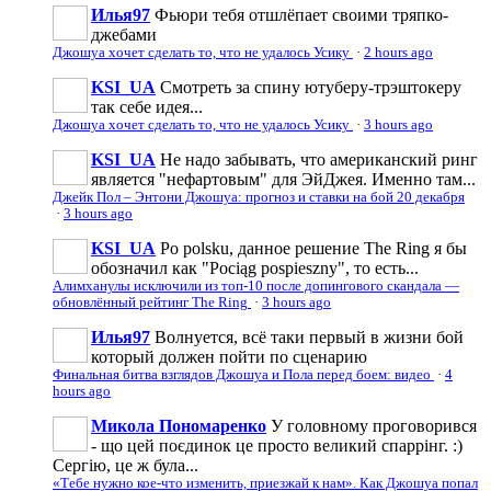
Илья97
Фьюри тебя отшлёпает своими тряпко-
джебами
Джошуа хочет сделать то, что не удалось Усику
·
2 hours ago
KSI_UA
Смотреть за спину ютуберу-трэштокеру
так себе идея...
Джошуа хочет сделать то, что не удалось Усику
·
3 hours ago
KSI_UA
Не надо забывать, что американский ринг
является "нефартовым" для ЭйДжея. Именно там...
Джейк Пол – Энтони Джошуа: прогноз и ставки на бой 20 декабря
·
3 hours ago
KSI_UA
Po polsku, данное решение The Ring я бы
обозначил как "Pociąg pospieszny", то есть...
Алимханулы исключили из топ-10 после допингового скандала —
обновлённый рейтинг The Ring
·
3 hours ago
Илья97
Волнуется, всё таки первый в жизни бой
который должен пойти по сценарию
Финальная битва взглядов Джошуа и Пола перед боем: видео
·
4
hours ago
Микола Пономаренко
У головному проговорився
- що цей поєдинок це просто великий спаррінг. :)
Сергію, це ж була...
«Тебе нужно кое-что изменить, приезжай к нам». Как Джошуа попал