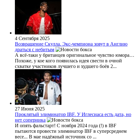
4 Сентября 2025
Возвращение Скулла. Экс-чемпиона зовут в Англию
драться с небитым
А всё-таки у британцев оригинальное чувство юмора…
Похоже, у кое кого появилась идея свести в очной
схватке участников лучшего и худшего боёв 2...
27 Июня 2025
Проклятый элиминатор IBF. У Иглесиаса есть дата, но
нет соперника
И опять фальстарт! С ноября 2024 года (!) в IBF
пытаются провести элиминатор IBF в суперсреднем
весе... В мае надёжный источник со ...