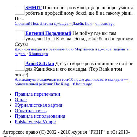
SHMIT
Просто не зрозуміло, що це непорозуміння
робить в професійному боксі, ще й на такому рівні.
Це...
Сильный Пол. Энтони Джошуа – Джейк Пол
·
6 hours ago
Евгений Подолиный
Не пойму где вы там
увидели Пола Кролла. Эспадас же был соперником
Соузы
Двойной нокдаун в безумном бою Мартинеса и Джонса: зацените
видео
·
6 hours ago
ÀmirGGGfan
Да тут скорее репутационные потери
для Жанибека и его команды. (Top Rank в том
числе)
Алимханулы исключили из топ-10 после допингового скандала —
обновлённый рейтинг The Ring
·
6 hours ago
Правила перепечатки
О нас
Журналистская хартия
Обратная связь
Правила использования
Polska wersja Vringe
Авторское право (С) 2002 - 2010 журнал "РИНГ" и (С) 2010-