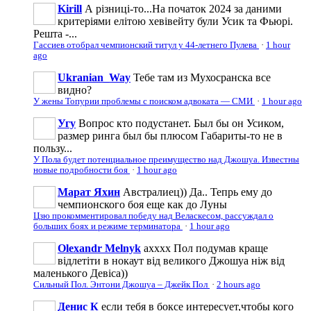
Kirill
А різниці-то...На початок 2024 за даними
критеріями елітою хевівейту були Усик та Фьюрі.
Решта -...
Гассиев отобрал чемпионский титул у 44-летнего Пулева
·
1 hour
ago
Ukranian_Way
Тебе там из Мухосранска все
видно?
У жены Топурии проблемы с поиском адвоката — СМИ
·
1 hour ago
Угу
Вопрос кто подустанет. Был бы он Усиком,
размер ринга был бы плюсом Габариты-то не в
пользу...
У Пола будет потенциальное преимущество над Джошуа. Известны
новые подробности боя
·
1 hour ago
Марат Яхин
Австралиец)) Да.. Тепрь ему до
чемпионского боя еще как до Луны
Цзю прокомментировал победу над Веласкесом, рассуждал о
больших боях и режиме терминатора
·
1 hour ago
Olexandr Melnyk
ахххх Пол подумав краще
відлетіти в нокаут від великого Джошуа ніж від
маленького Девіса))
Сильный Пол. Энтони Джошуа – Джейк Пол
·
2 hours ago
Денис К
если тебя в боксе интересует,чтобы кого