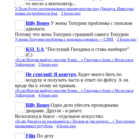
то несло а вентилятор...
У Пола будет потенциальное преимущество над Джошуа. Известны
новые подробности боя
·
2 hours ago
Billy Bones
У жены Топурии проблемы с поиском
адвоката.
Потому что жена Топурии страшней самого Топурии
У жены Топурии проблемы с поиском адвоката — СМИ
·
2 hours ago
KSI_UA
"Послушай Гвоздика и ставь наоборот"
(С)
«Если Итаума выйдет против Усика…» Гвоздик о боях с Мозесом и
Уайлдером
·
3 hours ago
Не стреляй! Я кенгуру.
Будет много бить по
воздуху и получать часто в ответ по фейсу. А он
вроде бы к этому не привык.
«Если Итаума выйдет против Усика…» Гвоздик о боях с Мозесом и
Уайлдером
·
4 hours ago
Billy Bones
Одно дело убегать проходными
дворами. Другое - в ринге.
Велосипед в боксе - отдельное искусство.
«Если Джошуа не расправится с Полом за два раунда…» Топ-тренер
нахваливает ютубера
·
4 hours ago
Filin
По делу