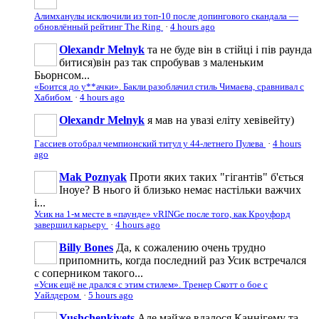
Алимханулы исключили из топ-10 после допингового скандала —
обновлённый рейтинг The Ring
·
4 hours ago
Olexandr Melnyk
та не буде він в стійці і пів раунда
битися)він раз так спробував з маленьким
Бьорнсом...
«Боится до у**ачки». Бакли разоблачил стиль Чимаева, сравнивал с
Хабибом
·
4 hours ago
Olexandr Melnyk
я мав на увазі еліту хевівейту)
Гассиев отобрал чемпионский титул у 44-летнего Пулева
·
4 hours
ago
Mak Poznyak
Проти яких таких "гігантів" б'ється
Іноуе? В нього й близько немає настільки важчих
і...
Усик на 1-м месте в «паунде» vRINGe после того, как Кроуфорд
завершил карьеру
·
4 hours ago
Billy Bones
Да, к сожалению очень трудно
припомнить, когда последний раз Усик встречался
с соперником такого...
«Усик ещё не дрался с этим стилем». Тренер Скотт о бое с
Уайлдером
·
5 hours ago
Yushchenkivets
Але майже вдалося Каннігему та