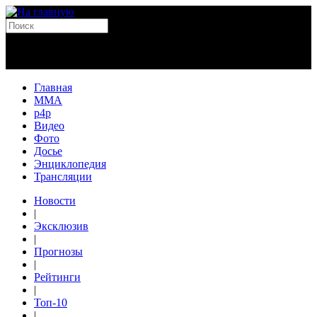
Главная
MMA
p4p
Видео
Фото
Досье
Энциклопедия
Трансляции
Новости
|
Эксклюзив
|
Прогнозы
|
Рейтинги
|
Топ-10
|