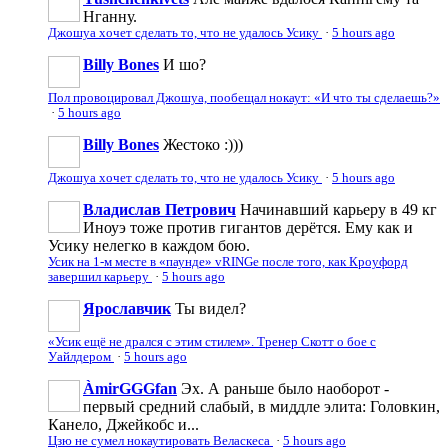
Нганну.
Джошуа хочет сделать то, что не удалось Усику
·
5 hours ago
Billy Bones
И шо?
Пол провоцировал Джошуа, пообещал нокаут: «И что ты сделаешь?»
·
5 hours ago
Billy Bones
Жестоко :)))
Джошуа хочет сделать то, что не удалось Усику
·
5 hours ago
Владислав Петрович
Начинавший карьеру в 49 кг
Иноуэ тоже против гигантов дерётся. Ему как и
Усику нелегко в каждом бою.
Усик на 1-м месте в «паунде» vRINGe после того, как Кроуфорд
завершил карьеру
·
5 hours ago
Ярославчик
Ты видел?
«Усик ещё не дрался с этим стилем». Тренер Скотт о бое с
Уайлдером
·
5 hours ago
ÀmirGGGfan
Эх. А раньше было наоборот -
первый средний слабый, в миддле элита: Головкин,
Канело, Джейкобс и...
Цзю не сумел нокаутировать Веласкеса
·
5 hours ago