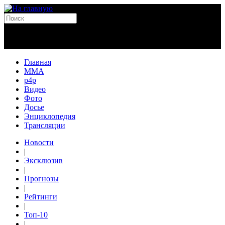
Главная
MMA
p4p
Видео
Фото
Досье
Энциклопедия
Трансляции
Новости
|
Эксклюзив
|
Прогнозы
|
Рейтинги
|
Топ-10
|