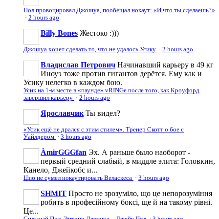
Пол провоцировал Джошуа, пообещал нокаут: «И что ты сделаешь?»
·
2 hours ago
Billy Bones
Жестоко :)))
Джошуа хочет сделать то, что не удалось Усику
·
2 hours ago
Владислав Петрович
Начинавший карьеру в 49 кг
Иноуэ тоже против гигантов дерётся. Ему как и
Усику нелегко в каждом бою.
Усик на 1-м месте в «паунде» vRINGe после того, как Кроуфорд
завершил карьеру
·
2 hours ago
Ярославчик
Ты видел?
«Усик ещё не дрался с этим стилем». Тренер Скотт о бое с
Уайлдером
·
3 hours ago
ÀmirGGGfan
Эх. А раньше было наоборот -
первый средний слабый, в миддле элита: Головкин,
Канело, Джейкобс и...
Цзю не сумел нокаутировать Веласкеса
·
3 hours ago
SHMIT
Просто не зрозуміло, що це непорозуміння
робить в професійному боксі, ще й на такому рівні.
Це...
Сильный Пол. Энтони Джошуа – Джейк Пол
·
3 hours ago