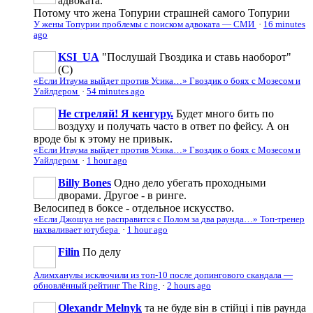
адвоката.
Потому что жена Топурии страшней самого Топурии
У жены Топурии проблемы с поиском адвоката — СМИ
·
16 minutes
ago
KSI_UA
"Послушай Гвоздика и ставь наоборот"
(С)
«Если Итаума выйдет против Усика…» Гвоздик о боях с Мозесом и
Уайлдером
·
54 minutes ago
Не стреляй! Я кенгуру.
Будет много бить по
воздуху и получать часто в ответ по фейсу. А он
вроде бы к этому не привык.
«Если Итаума выйдет против Усика…» Гвоздик о боях с Мозесом и
Уайлдером
·
1 hour ago
Billy Bones
Одно дело убегать проходными
дворами. Другое - в ринге.
Велосипед в боксе - отдельное искусство.
«Если Джошуа не расправится с Полом за два раунда…» Топ-тренер
нахваливает ютубера
·
1 hour ago
Filin
По делу
Алимханулы исключили из топ-10 после допингового скандала —
обновлённый рейтинг The Ring
·
2 hours ago
Olexandr Melnyk
та не буде він в стійці і пів раунда