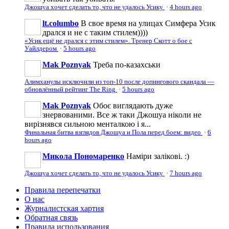
Джошуа хочет сделать то, что не удалось Усику
·
4 hours ago
lt.columbo
В свое время на улицах Симфера Усик
дрался и не с таким стилем))))
«Усик ещё не дрался с этим стилем». Тренер Скотт о бое с
Уайлдером
·
5 hours ago
Mak Poznyak
Треба по-казахськи
Алимханулы исключили из топ-10 после допингового скандала —
обновлённый рейтинг The Ring
·
5 hours ago
Mak Poznyak
Обоє виглядають дуже
знервованими. Все ж таки Джошуа ніколи не
вирізнявся сильною менталкою і я...
Финальная битва взглядов Джошуа и Пола перед боем: видео
·
6
hours ago
Микола Пономаренко
Наміри залікові. :)
Джошуа хочет сделать то, что не удалось Усику
·
7 hours ago
Правила перепечатки
О нас
Журналистская хартия
Обратная связь
Правила использования