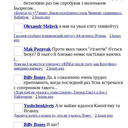
битися)він раз так спробував з маленьким
Бьорнсом...
«Боится до у**ачки». Бакли разоблачил стиль Чимаева, сравнивал с
Хабибом
·
2 hours ago
Olexandr Melnyk
я мав на увазі еліту хевівейту)
Гассиев отобрал чемпионский титул у 44-летнего Пулева
·
2 hours
ago
Mak Poznyak
Проти яких таких "гігантів" б'ється
Іноуе? В нього й близько немає настільки важчих
і...
Усик на 1-м месте в «паунде» vRINGe после того, как Кроуфорд
завершил карьеру
·
2 hours ago
Billy Bones
Да, к сожалению очень трудно
припомнить, когда последний раз Усик встречался
с соперником такого...
«Усик ещё не дрался с этим стилем». Тренер Скотт о бое с
Уайлдером
·
2 hours ago
Yushchenkivets
Але майже вдалося Каннігему та
Нганну.
Джошуа хочет сделать то, что не удалось Усику
·
2 hours ago
Billy Bones
И шо?