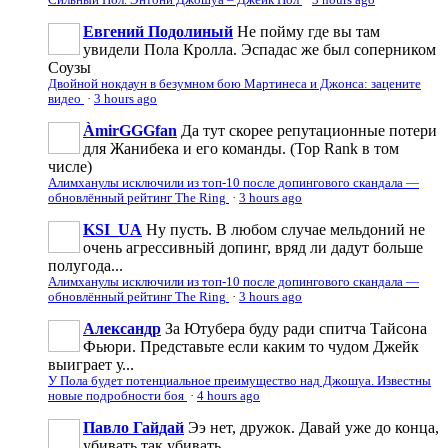
Евгений Подолиный
Не пойму где вы там
увидели Пола Кролла. Эспадас же был соперником
Соузы
Двойной нокдаун в безумном бою Мартинеса и Джонса: зацените
видео
·
3 hours ago
ÀmirGGGfan
Да тут скорее репутационные потери
для Жанибека и его команды. (Top Rank в том
числе)
Алимханулы исключили из топ-10 после допингового скандала —
обновлённый рейтинг The Ring
·
3 hours ago
KSI_UA
Ну пусть. В любом случае мельдоний не
очень агрессивньій допинг, вряд ли дадут больше
полугода...
Алимханулы исключили из топ-10 после допингового скандала —
обновлённый рейтинг The Ring
·
3 hours ago
Александр
За Ютубера буду ради спитча Тайсона
Фьюри. Представьте если каким то чудом Джейк
выиграет у...
У Пола будет потенциальное преимущество над Джошуа. Известны
новые подробности боя
·
4 hours ago
Павло Гайдай
Ээ нет, дружок. Давай уже до конца,
убивать так убивать.