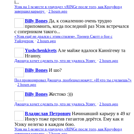
і...
Усик на 1-м месте в «паунде» vRINGe после того, как Кроуфорд
завершил карьеру
·
2 hours ago
Billy Bones
Да, к сожалению очень трудно
припомнить, когда последний раз Усик встречался
с соперником такого...
«Усик ещё не дрался с этим стилем». Тренер Скотт о бое с
Уайлдером
·
2 hours ago
Yushchenkivets
Але майже вдалося Каннігему та
Нганну.
Джошуа хочет сделать то, что не удалось Усику
·
2 hours ago
Billy Bones
И шо?
Пол провоцировал Джошуа, пообещал нокаут: «И что ты сделаешь?»
·
2 hours ago
Billy Bones
Жестоко :)))
Джошуа хочет сделать то, что не удалось Усику
·
2 hours ago
Владислав Петрович
Начинавший карьеру в 49 кг
Иноуэ тоже против гигантов дерётся. Ему как и
Усику нелегко в каждом бою.
Усик на 1-м месте в «паунде» vRINGe после того, как Кроуфорд
завершил карьеру
·
2 hours ago