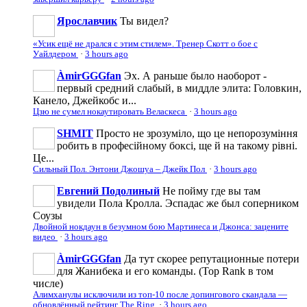
Ярославчик
Ты видел?
«Усик ещё не дрался с этим стилем». Тренер Скотт о бое с
Уайлдером
·
3 hours ago
ÀmirGGGfan
Эх. А раньше было наоборот -
первый средний слабый, в миддле элита: Головкин,
Канело, Джейкобс и...
Цзю не сумел нокаутировать Веласкеса
·
3 hours ago
SHMIT
Просто не зрозуміло, що це непорозуміння
робить в професійному боксі, ще й на такому рівні.
Це...
Сильный Пол. Энтони Джошуа – Джейк Пол
·
3 hours ago
Евгений Подолиный
Не пойму где вы там
увидели Пола Кролла. Эспадас же был соперником
Соузы
Двойной нокдаун в безумном бою Мартинеса и Джонса: зацените
видео
·
3 hours ago
ÀmirGGGfan
Да тут скорее репутационные потери
для Жанибека и его команды. (Top Rank в том
числе)
Алимханулы исключили из топ-10 после допингового скандала —
обновлённый рейтинг The Ring
·
3 hours ago