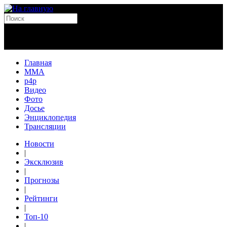
Главная
MMA
p4p
Видео
Фото
Досье
Энциклопедия
Трансляции
Новости
|
Эксклюзив
|
Прогнозы
|
Рейтинги
|
Топ-10
|