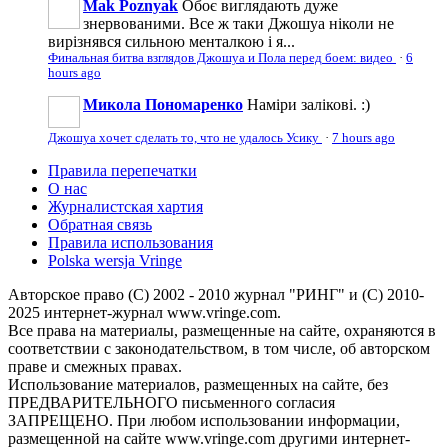
Mak Poznyak
Обоє виглядають дуже
знервованими. Все ж таки Джошуа ніколи не
вирізнявся сильною менталкою і я...
Финальная битва взглядов Джошуа и Пола перед боем: видео
·
6
hours ago
Микола Пономаренко
Наміри залікові. :)
Джошуа хочет сделать то, что не удалось Усику
·
7 hours ago
Правила перепечатки
О нас
Журналистская хартия
Обратная связь
Правила использования
Polska wersja Vringe
Авторское право (С) 2002 - 2010 журнал "РИНГ" и (С) 2010-
2025 интернет-журнал www.vringe.com.
Все права на материалы, размещенные на сайте, охраняются в
соответствии с законодательством, в том числе, об авторском
праве и смежных правах.
Использование материалов, размещенных на сайте, без
ПРЕДВАРИТЕЛЬНОГО письменного согласия
ЗАПРЕЩЕНО. При любом использовании информации,
размещенной на сайте www.vringe.com другими интернет-