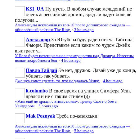
KSI_UA
Ну пусть. В любом случае мельдоний не
очень агрессивньій допинг, вряд ли дадут больше
полугода...
Алимханулы исключили из топ-10 после допингового скандала —
обновлённый рейтинг The Ring
·
3 hours ago
Александр
За Ютубера буду ради спитча Тайсона
Фьюри. Представьте если каким то чудом Джейк
выиграет у...
У Пола будет потенциальное преимущество над Джошуа. Известны
новые подробности боя
·
4 hours ago
Павло Гайдай
Ээ нет, дружок. Давай уже до конца,
убивать так убивать.
Джошуа хочет сделать то, что не удалось Усику
·
4 hours ago
lt.columbo
В свое время на улицах Симфера Усик
дрался и не с таким стилем))))
«Усик ещё не дрался с этим стилем». Тренер Скотт о бое с
Уайлдером
·
5 hours ago
Mak Poznyak
Треба по-казахськи
Алимханулы исключили из топ-10 после допингового скандала —
обновлённый рейтинг The Ring
·
5 hours ago