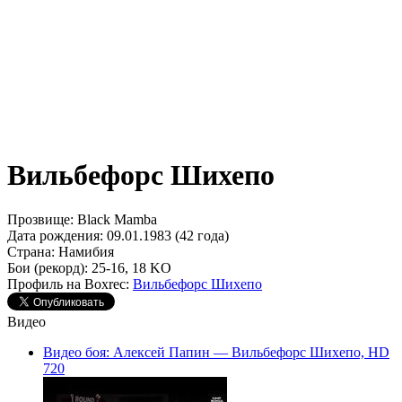
Вильбефорс Шихепо
Прозвище:
Black Mamba
Дата рождения:
09.01.1983 (42 года)
Страна:
Намибия
Бои (рекорд):
25-16, 18 KO
Профиль на Boxrec:
Вильбефорс Шихепо
Видео
Видео боя: Алексей Папин — Вильбефорс Шихепо, HD
720