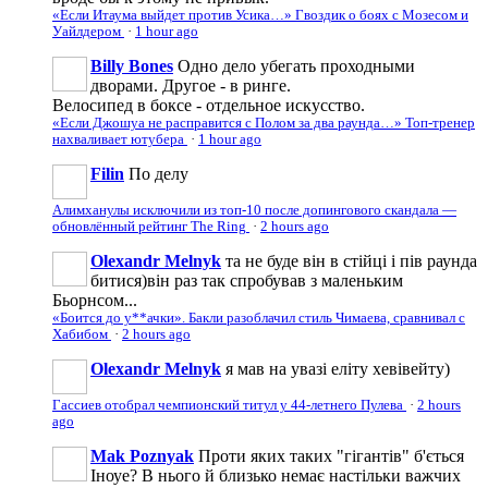
«Если Итаума выйдет против Усика…» Гвоздик о боях с Мозесом и
Уайлдером
·
1 hour ago
Billy Bones
Одно дело убегать проходными
дворами. Другое - в ринге.
Велосипед в боксе - отдельное искусство.
«Если Джошуа не расправится с Полом за два раунда…» Топ-тренер
нахваливает ютубера
·
1 hour ago
Filin
По делу
Алимханулы исключили из топ-10 после допингового скандала —
обновлённый рейтинг The Ring
·
2 hours ago
Olexandr Melnyk
та не буде він в стійці і пів раунда
битися)він раз так спробував з маленьким
Бьорнсом...
«Боится до у**ачки». Бакли разоблачил стиль Чимаева, сравнивал с
Хабибом
·
2 hours ago
Olexandr Melnyk
я мав на увазі еліту хевівейту)
Гассиев отобрал чемпионский титул у 44-летнего Пулева
·
2 hours
ago
Mak Poznyak
Проти яких таких "гігантів" б'ється
Іноуе? В нього й близько немає настільки важчих