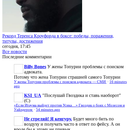
Рекорд Теренса Кроуфорда в боксе: победы, поражения,
титулы, достижения
сегодня, 17:45
Все новости
Последние
комментарии
Billy Bones
У жены Топурии проблемы с поиском
адвоката.
Потому что жена Топурии страшней самого Топурии
У жены Топурии проблемы с поиском адвоката — СМИ
·
16 minutes
ago
KSI_UA
"Послушай Гвоздика и ставь наоборот"
(С)
«Если Итаума выйдет против Усика…» Гвоздик о боях с Мозесом и
Уайлдером
·
54 minutes ago
Не стреляй! Я кенгуру.
Будет много бить по
воздуху и получать часто в ответ по фейсу. А он
вроде бы к этому не привык.