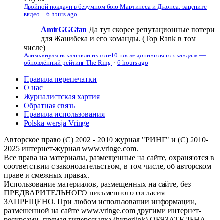
Двойной нокдаун в безумном бою Мартинеса и Джонса: зацените
видео
·
6 hours ago
ÀmirGGGfan
Да тут скорее репутационные потери
для Жанибека и его команды. (Top Rank в том
числе)
Алимханулы исключили из топ-10 после допингового скандала —
обновлённый рейтинг The Ring
·
6 hours ago
Правила перепечатки
О нас
Журналистская хартия
Обратная связь
Правила использования
Polska wersja Vringe
Авторское право (С) 2002 - 2010 журнал "РИНГ" и (С) 2010-
2025 интернет-журнал www.vringe.com.
Все права на материалы, размещенные на сайте, охраняются в
соответствии с законодательством, в том числе, об авторском
праве и смежных правах.
Использование материалов, размещенных на сайте, без
ПРЕДВАРИТЕЛЬНОГО письменного согласия
ЗАПРЕЩЕНО. При любом использовании информации,
размещенной на сайте www.vringe.com другими интернет-
ресурсами, прямая гиперссылка (hyperlink) ОБЯЗАТЕЛЬНА.