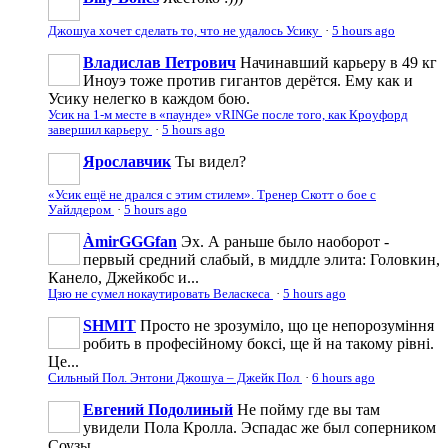
Джошуа хочет сделать то, что не удалось Усику
·
5 hours ago
Владислав Петрович
Начинавший карьеру в 49 кг
Иноуэ тоже против гигантов дерётся. Ему как и
Усику нелегко в каждом бою.
Усик на 1-м месте в «паунде» vRINGe после того, как Кроуфорд
завершил карьеру
·
5 hours ago
Ярославчик
Ты видел?
«Усик ещё не дрался с этим стилем». Тренер Скотт о бое с
Уайлдером
·
5 hours ago
ÀmirGGGfan
Эх. А раньше было наоборот -
первый средний слабый, в миддле элита: Головкин,
Канело, Джейкобс и...
Цзю не сумел нокаутировать Веласкеса
·
5 hours ago
SHMIT
Просто не зрозуміло, що це непорозуміння
робить в професійному боксі, ще й на такому рівні.
Це...
Сильный Пол. Энтони Джошуа – Джейк Пол
·
6 hours ago
Евгений Подолиный
Не пойму где вы там
увидели Пола Кролла. Эспадас же был соперником
Соузы