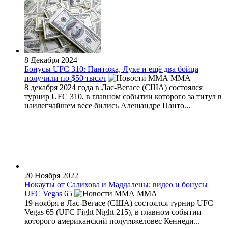
8 Декабря 2024
Бонусы UFC 310: Пантожа, Луке и ещё два бойца
получили по $50 тысяч
MMA
8 декабря 2024 года в Лас-Вегасе (США) состоялся
турнир UFC 310, в главном событии которого за титул в
наилегчайшем весе бились Алешандре Панто...
20 Ноября 2022
Нокауты от Салихова и Маддалены: видео и бонусы
UFC Vegas 65
MMA
19 ноября в Лас-Вегасе (США) состоялся турнир UFC
Vegas 65 (UFC Fight Night 215), в главном событии
которого американский полутяжеловес Кеннеди...