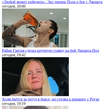
«Любой может победить». Экс-тренер Пола о бое с Джошуа
сегодня, 20:06
Райан Гарсия сделал крупную ставку на бой Джошуа-Пол
сегодня, 19:42
Холм бьётся за титул в боксе, но готова к реваншу с Роузи
сегодня, 19:19