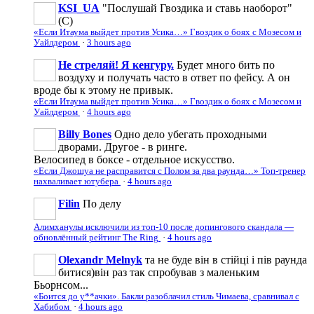
KSI_UA
"Послушай Гвоздика и ставь наоборот"
(С)
«Если Итаума выйдет против Усика…» Гвоздик о боях с Мозесом и
Уайлдером
·
3 hours ago
Не стреляй! Я кенгуру.
Будет много бить по
воздуху и получать часто в ответ по фейсу. А он
вроде бы к этому не привык.
«Если Итаума выйдет против Усика…» Гвоздик о боях с Мозесом и
Уайлдером
·
4 hours ago
Billy Bones
Одно дело убегать проходными
дворами. Другое - в ринге.
Велосипед в боксе - отдельное искусство.
«Если Джошуа не расправится с Полом за два раунда…» Топ-тренер
нахваливает ютубера
·
4 hours ago
Filin
По делу
Алимханулы исключили из топ-10 после допингового скандала —
обновлённый рейтинг The Ring
·
4 hours ago
Olexandr Melnyk
та не буде він в стійці і пів раунда
битися)він раз так спробував з маленьким
Бьорнсом...
«Боится до у**ачки». Бакли разоблачил стиль Чимаева, сравнивал с
Хабибом
·
4 hours ago