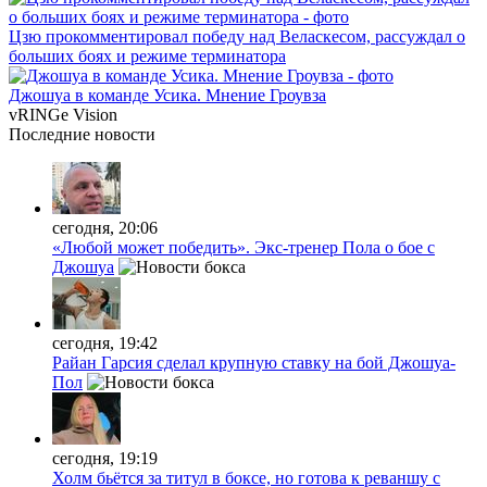
Цзю прокомментировал победу над Веласкесом, рассуждал о
больших боях и режиме терминатора
Джошуа в команде Усика. Мнение Гроувза
vRINGe
Vision
Последние
новости
сегодня, 20:06
«Любой может победить». Экс-тренер Пола о бое с
Джошуа
сегодня, 19:42
Райан Гарсия сделал крупную ставку на бой Джошуа-
Пол
сегодня, 19:19
Холм бьётся за титул в боксе, но готова к реваншу с