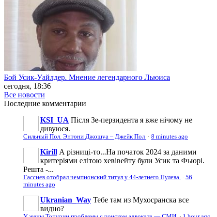
Бой Усик-Уайлдер. Мнение легендарного Льюиса
сегодня, 18:36
Все новости
Последние
комментарии
KSI_UA
Після Зе-перзидента я вже нічому не
дивуюся.
Сильный Пол. Энтони Джошуа – Джейк Пол
·
8 minutes ago
Kirill
А різниці-то...На початок 2024 за даними
критеріями елітою хевівейту були Усик та Фьюрі.
Решта -...
Гассиев отобрал чемпионский титул у 44-летнего Пулева
·
56
minutes ago
Ukranian_Way
Тебе там из Мухосранска все
видно?
У жены Топурии проблемы с поиском адвоката — СМИ
·
1 hour ago