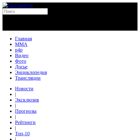
Главная
MMA
p4p
Видео
Фото
Досье
Энциклопедия
Трансляции
Новости
|
Эксклюзив
|
Прогнозы
|
Рейтинги
|
Топ-10
|