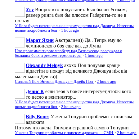
Угу
Вопрос кто подустанет. Был бы он Усиком,
размер ринга был бы плюсом Габариты-то не в
пользу...
У Пола будет потенциальное преимущество над Джошуа. Известны
новые подробности боя
·
1 hour ago
Марат Яхин
Австралиец)) Да.. Тепрь ему до
чемпионского боя еще как до Луны
Цзю прокомментировал победу над Веласкесом, рассуждал о
больших боях и режиме терминатора
·
1 hour ago
Olexandr Melnyk
ахххх Пол подумав краще
відлетіти в нокаут від великого Джошуа ніж від
маленького Девіса))
Сильный Пол. Энтони Джошуа – Джейк Пол
·
2 hours ago
Денис К
если тебя в боксе интересует,чтобы кого
то несло а вентилятор...
У Пола будет потенциальное преимущество над Джошуа. Известны
новые подробности боя
·
2 hours ago
Billy Bones
У жены Топурии проблемы с поиском
адвоката.
Потому что жена Топурии страшней самого Топурии
У жены Топурии проблемы с поиском адвоката — СМИ
·
2 hours ago