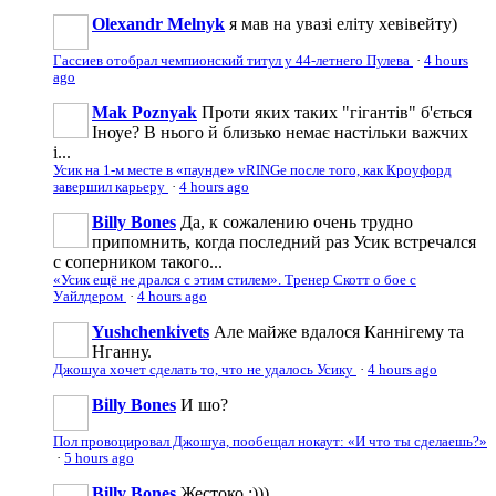
Olexandr Melnyk
я мав на увазі еліту хевівейту)
Гассиев отобрал чемпионский титул у 44-летнего Пулева
·
4 hours
ago
Mak Poznyak
Проти яких таких "гігантів" б'ється
Іноуе? В нього й близько немає настільки важчих
і...
Усик на 1-м месте в «паунде» vRINGe после того, как Кроуфорд
завершил карьеру
·
4 hours ago
Billy Bones
Да, к сожалению очень трудно
припомнить, когда последний раз Усик встречался
с соперником такого...
«Усик ещё не дрался с этим стилем». Тренер Скотт о бое с
Уайлдером
·
4 hours ago
Yushchenkivets
Але майже вдалося Каннігему та
Нганну.
Джошуа хочет сделать то, что не удалось Усику
·
4 hours ago
Billy Bones
И шо?
Пол провоцировал Джошуа, пообещал нокаут: «И что ты сделаешь?»
·
5 hours ago
Billy Bones
Жестоко :)))