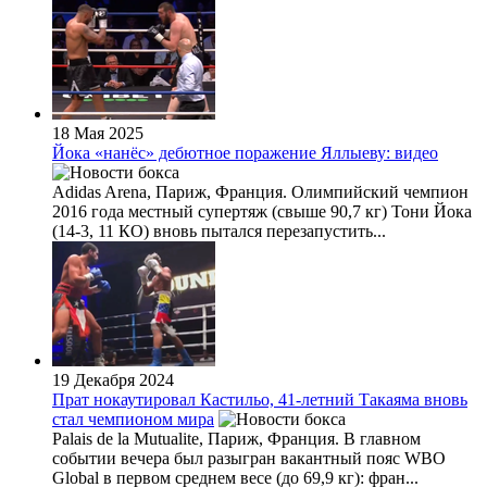
18 Мая 2025
Йока «нанёс» дебютное поражение Яллыеву: видео
Adidas Arena, Париж, Франция. Олимпийский чемпион
2016 года местный супертяж (свыше 90,7 кг) Тони Йока
(14-3, 11 КО) вновь пытался перезапустить...
19 Декабря 2024
Прат нокаутировал Кастильо, 41-летний Такаяма вновь
стал чемпионом мира
Palais de la Mutualite, Париж, Франция. В главном
событии вечера был разыгран вакантный пояс WBO
Global в первом среднем весе (до 69,9 кг): фран...