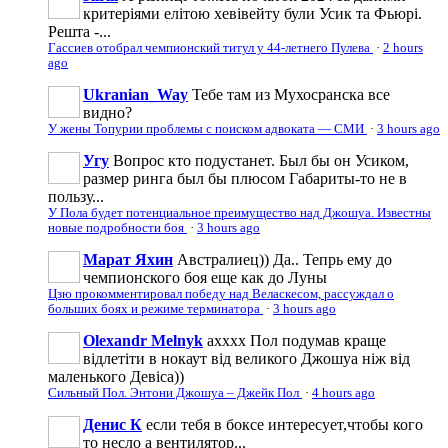
критеріями елітою хевівейту були Усик та Фьюрі.
Решта -...
Гассиев отобрал чемпионский титул у 44-летнего Пулева
·
2 hours
ago
Ukranian_Way
Тебе там из Мухосранска все
видно?
У жены Топурии проблемы с поиском адвоката — СМИ
·
3 hours ago
Угу
Вопрос кто подустанет. Был бы он Усиком,
размер ринга был бы плюсом Габариты-то не в
пользу...
У Пола будет потенциальное преимущество над Джошуа. Известны
новые подробности боя
·
3 hours ago
Марат Яхин
Австралиец)) Да.. Тепрь ему до
чемпионского боя еще как до Луны
Цзю прокомментировал победу над Веласкесом, рассуждал о
больших боях и режиме терминатора
·
3 hours ago
Olexandr Melnyk
ахххх Пол подумав краще
відлетіти в нокаут від великого Джошуа ніж від
маленького Девіса))
Сильный Пол. Энтони Джошуа – Джейк Пол
·
4 hours ago
Денис К
если тебя в боксе интересует,чтобы кого
то несло а вентилятор...