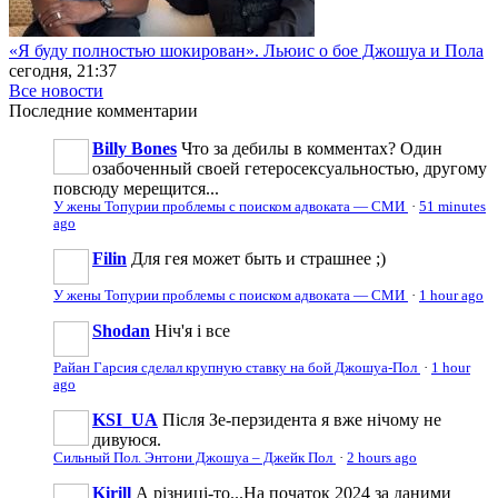
«Я буду полностью шокирован». Льюис о бое Джошуа и Пола
сегодня, 21:37
Все новости
Последние
комментарии
Billy Bones
Что за дебилы в комментах? Один
озабоченный своей гетеросексуальностью, другому
повсюду мерещится...
У жены Топурии проблемы с поиском адвоката — СМИ
·
51 minutes
ago
Filin
Для гея может быть и страшнее ;)
У жены Топурии проблемы с поиском адвоката — СМИ
·
1 hour ago
Shodan
Ніч'я і все
Райан Гарсия сделал крупную ставку на бой Джошуа-Пол
·
1 hour
ago
KSI_UA
Після Зе-перзидента я вже нічому не
дивуюся.
Сильный Пол. Энтони Джошуа – Джейк Пол
·
2 hours ago
Kirill
А різниці-то...На початок 2024 за даними