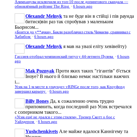
Алимханулы исключили из топ-10 после допингового скандала —
обновлённый рейтинг The Ring
·
6 hours ago
Olexandr Melnyk
та не буде він в стійці і пів раунда
битися)він раз так спробував з маленьким
Бьорнсом...
«Боится до у**ачки». Бакли разоблачил стиль Чимаева, сравнивал с
Хабибом
·
6 hours ago
Olexandr Melnyk
я мав на увазі еліту хевівейту)
Гассиев отобрал чемпионский титул у 44-летнего Пулева
·
6 hours
ago
Mak Poznyak
Проти яких таких "гігантів" б'ється
Іноуе? В нього й близько немає настільки важчих
і...
Усик на 1-м месте в «паунде» vRINGe после того, как Кроуфорд
завершил карьеру
·
6 hours ago
Billy Bones
Да, к сожалению очень трудно
припомнить, когда последний раз Усик встречался
с соперником такого...
«Усик ещё не дрался с этим стилем». Тренер Скотт о бое с
Уайлдером
·
6 hours ago
Yushchenkivets
Але майже вдалося Каннігему та
Нганну.