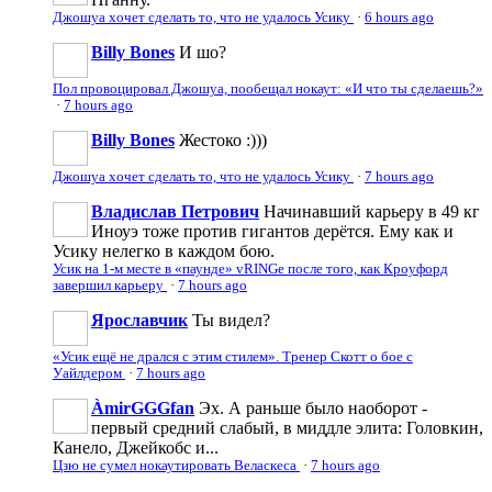
Джошуа хочет сделать то, что не удалось Усику
·
6 hours ago
Billy Bones
И шо?
Пол провоцировал Джошуа, пообещал нокаут: «И что ты сделаешь?»
·
7 hours ago
Billy Bones
Жестоко :)))
Джошуа хочет сделать то, что не удалось Усику
·
7 hours ago
Владислав Петрович
Начинавший карьеру в 49 кг
Иноуэ тоже против гигантов дерётся. Ему как и
Усику нелегко в каждом бою.
Усик на 1-м месте в «паунде» vRINGe после того, как Кроуфорд
завершил карьеру
·
7 hours ago
Ярославчик
Ты видел?
«Усик ещё не дрался с этим стилем». Тренер Скотт о бое с
Уайлдером
·
7 hours ago
ÀmirGGGfan
Эх. А раньше было наоборот -
первый средний слабый, в миддле элита: Головкин,
Канело, Джейкобс и...
Цзю не сумел нокаутировать Веласкеса
·
7 hours ago