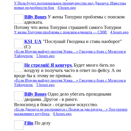
У Пола будет потенциальное преимущество над Джошуа. Известны
новые подробности боя
·
4 hours ago
Billy Bones
У жены Топурии проблемы с поиском
адвоката.
Потому что жена Топурии страшней самого Топурии
У жены Топурии проблемы с поиском адвоката — СМИ
·
4 hours ago
KSI_UA
"Послушай Гвоздика и ставь наоборот"
(С)
«Если Итаума выйдет против Усика…» Гвоздик о боях с Мозесом и
Уайлдером
·
5 hours ago
Не стреляй! Я кенгуру.
Будет много бить по
воздуху и получать часто в ответ по фейсу. А он
вроде бы к этому не привык.
«Если Итаума выйдет против Усика…» Гвоздик о боях с Мозесом и
Уайлдером
·
5 hours ago
Billy Bones
Одно дело убегать проходными
дворами. Другое - в ринге.
Велосипед в боксе - отдельное искусство.
«Если Джошуа не расправится с Полом за два раунда…» Топ-тренер
нахваливает ютубера
·
6 hours ago
Filin
По делу