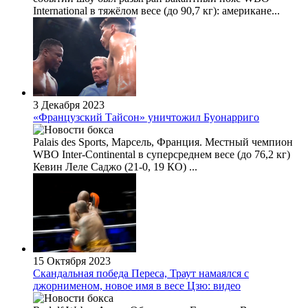
International в тяжёлом весе (до 90,7 кг): американе...
3 Декабря 2023
«Французский Тайсон» уничтожил Буонарриго
Palais des Sports, Марсель, Франция. Местный чемпион
WBO Inter-Continental в суперсреднем весе (до 76,2 кг)
Кевин Леле Саджо (21-0, 19 КО) ...
15 Октября 2023
Скандальная победа Переса, Траут намаялся с
джорнименом, новое имя в весе Цзю: видео