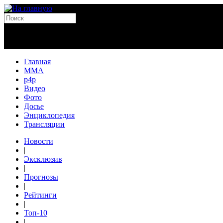
Главная
MMA
p4p
Видео
Фото
Досье
Энциклопедия
Трансляции
Новости
|
Эксклюзив
|
Прогнозы
|
Рейтинги
|
Топ-10
|