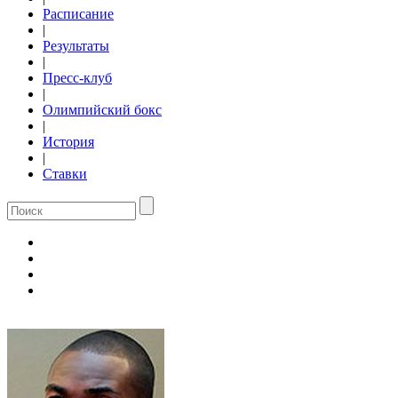
Расписание
|
Результаты
|
Пресс-клуб
|
Олимпийский бокс
|
История
|
Ставки