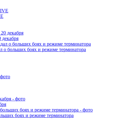
VE
 декабря
л о больших боях и режиме терминатора
бря
ольших боях и режиме терминатора