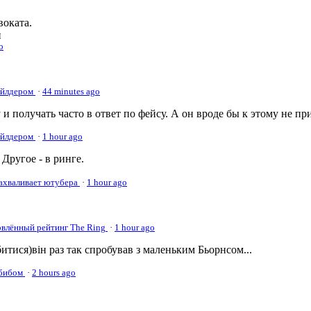
оката.
и
o
Уайлдером
·
44 minutes ago
 и получать часто в ответ по фейсу. А он вроде бы к этому не пр
Уайлдером
·
1 hour ago
Другое - в ринге.
нахваливает ютубера
·
1 hour ago
овлённый рейтинг The Ring
·
1 hour ago
а битися)він раз так спробував з маленьким Бьорнсом...
абибом
·
2 hours ago