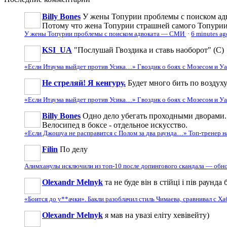
Billy Bones
У жены Топурии проблемы с поиском адв
Потому что жена Топурии страшней самого Топури
У жены Топурии проблемы с поиском адвоката — СМИ
·
6 minutes ag
KSI_UA
"Послушай Гвоздика и ставь наоборот" (С)
«Если Итаума выйдет против Усика…» Гвоздик о боях с Мозесом и 
Не стреляй! Я кенгуру.
Будет много бить по воздуху
«Если Итаума выйдет против Усика…» Гвоздик о боях с Мозесом и 
Billy Bones
Одно дело убегать проходными дворами. 
Велосипед в боксе - отдельное искусство.
«Если Джошуа не расправится с Полом за два раунда…» Топ-тренер 
Filin
По делу
Алимханулы исключили из топ-10 после допингового скандала — обн
Olexandr Melnyk
та не буде він в стійці і пів раунд
«Боится до у**ачки». Бакли разоблачил стиль Чимаева, сравнивал с Х
Olexandr Melnyk
я мав на увазі еліту хевівейту)