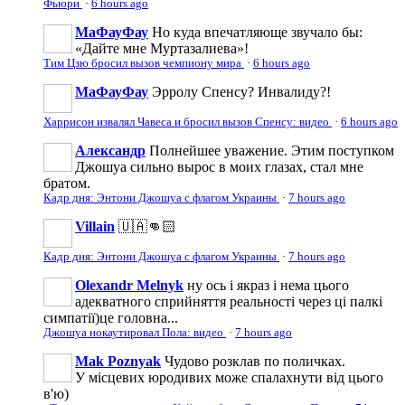
Фьюри
·
6 hours ago
МаФауФау
Но куда впечатляюще звучало бы:
«Дайте мне Муртазалиева»!
Тим Цзю бросил вызов чемпиону мира
·
6 hours ago
МаФауФау
Эрролу Спенсу? Инвалиду?!
Харрисон извалял Чавеса и бросил вызов Спенсу: видео
·
6 hours ago
Александр
Полнейшее уважение. Этим поступком
Джошуа сильно вырос в моих глазах, стал мне
братом.
Кадр дня: Энтони Джошуа с флагом Украины
·
7 hours ago
Villain
🇺🇦👊🏻
Кадр дня: Энтони Джошуа с флагом Украины
·
7 hours ago
Olexandr Melnyk
ну ось і якраз і нема цього
адекватного сприйняття реальності через ці палкі
симпатії)це головна...
Джошуа нокаутировал Пола: видео
·
7 hours ago
Mak Poznyak
Чудово розклав по поличках.
У місцевих юродивих може спалахнути від цього
в'ю)