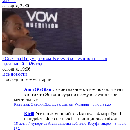
махача
сегодня, 22:00
«Сначала Итаума, потом Усик». Экс-чемпион назвал
идеальный 2026 год
сегодня, 19:06
Все новости
Последние
комментарии
ÀmirGGGfan
Самое главное в этом бою для меня
это то что Энтони судя по всему вылечил свои
ментальные...
Кадр дня: Энтони Джошуа с флагом Украины
·
3 hours ago
Kirill
Усик теж менший за Джошуа і Фьюрі був. І
швидкість його не просіла принципово з віком.
18-летний супертяж Атанг замесил небитого Юсуфа: видео
·
3 hours
ago