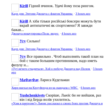
Kirill
Гідний вчинок. Удачі йому поза рингом.
Кадр дня: Энтони Джошуа с флагом Украины
·
3 hours ago
Kirill
А хіба тільки російські боксери можуть бути
вкрай антипатичні як спортсмени? Я завжди
бажав...
Джошуа нокаутировал Пола: видео
·
4 hours ago
Угу
Сильно!
Кадр дня: Энтони Джошуа с флагом Украины
·
5 hours ago
Угу
Все правильно . Чтоб выполнять такой план на
бой с таким большим противником, надо иметь
физуху и...
«Тут нечего стыдиться». Хэй о победе Джошуа над Полом
·
5 hours
ago
МаФауФау
Лариса Кудельман
Хирн наехал на Кроуфорда из-за скандала с WBС
·
6 hours ago
Yushchenkivets
Скоріше, Льюїс би не вийшов, раз
він і від Берда волів ухилитись.
«Усик в пантеоне!» Льюис рассказал о своих боях против Джошуа и