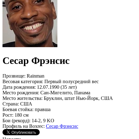
Сесар Фрэнсис
Прозвище:
Rainman
Весовая категория:
Первый полусредний вес
Дата рождения:
12.07.1990 (35 лет)
Место рождения:
Сан-Мигелито, Панама
Место жительства:
Бруклин, штат Нью-Йорк, США
Страна:
США
Боевая стойка:
правша
Рост:
180 см
Бои (рекорд):
14-2, 9 KO
Профиль на Boxrec:
Сесар Фрэнсис