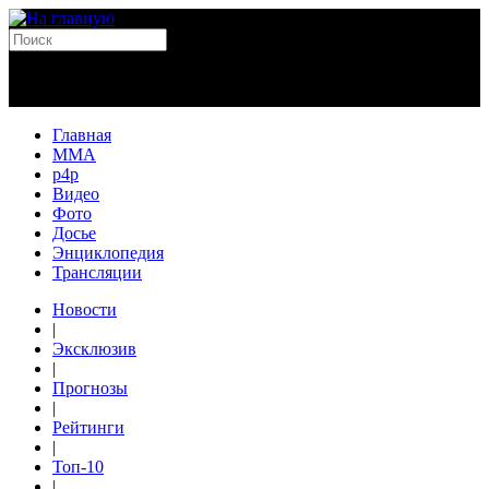
Главная
MMA
p4p
Видео
Фото
Досье
Энциклопедия
Трансляции
Новости
|
Эксклюзив
|
Прогнозы
|
Рейтинги
|
Топ-10
|