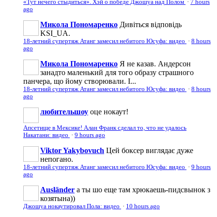
«Тут нечего стыдиться». Хэй о победе Джошуа над Полом
·
7 hours
ago
Микола Пономаренко
Дивіться відповідь
KSI_UA.
18-летний супертяж Атанг замесил небитого Юсуфа: видео
·
8 hours
ago
Микола Пономаренко
Я не казав. Андерсон
занадто маленький для того образу страшного
панчера, що йому створювали. І...
18-летний супертяж Атанг замесил небитого Юсуфа: видео
·
8 hours
ago
любительшоу
оце нокаут!
Апсетище в Мексике! Алан Франк сделал то, что не удалось
Накатани: видео
·
9 hours ago
Viktor Yakybovuch
Цей боксер виглядає дуже
непогано.
18-летний супертяж Атанг замесил небитого Юсуфа: видео
·
9 hours
ago
Ausländer
а ты шо еще там хрюкаешь-пидсвынок з
козятына))
Джошуа нокаутировал Пола: видео
·
10 hours ago