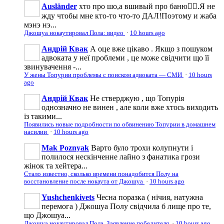
Ausländer
хто про шо,а вшивый про баню🤦‍♂️.Я не
жду чтобы мне кто-то что-то ДАЛ!Поэтому и жаба
мэнэ нэ...
Джошуа нокаутировал Пола: видео
·
10 hours ago
Андрій Квак
А оце вже цікаво . Якщо з пошуком
адвоката у неї проблеми , це може свідчити що її
звинувачення -...
У жены Топурии проблемы с поиском адвоката — СМИ
·
10 hours
ago
Андрій Квак
Не стверджую , що Топурія
однозначно не винен , але коли вже хтось виходить
із такими...
Появились новые подробности по обвинению Топурии в домашнем
насилии
·
10 hours ago
Mak Poznyak
Варто було трохи колупнути і
полилося нескінченне лайно з фанатика грози
жінок та хейтера...
Стало известно, сколько времени понадобится Полу на
восстановление после нокаута от Джошуа
·
10 hours ago
Yushchenkivets
Чесна поразка ( нічия, натужна
перемога ) Джошуа Полу свідчила б лище про те,
що Джошуа...
Джошуа нокаутировал Пола. Заявление победителя
·
10 hours ago