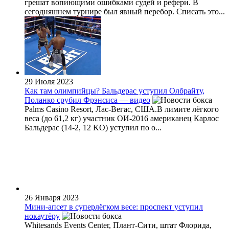
грешат вопиющими ошибками судей и рефери. В
сегодняшнем турнире был явный перебор. Списать это...
29 Июля 2023
Как там олимпийцы? Бальдерас уступил Олбрайту,
Поланко срубил Фрэнсиса — видео
Palms Casino Resort, Лас-Вегас, США.В лимите лёгкого
веса (до 61,2 кг) участник ОИ-2016 американец Карлос
Бальдерас (14-2, 12 KO) уступил по о...
26 Января 2023
Мини-апсет в суперлёгком весе: проспект уступил
нокаутёру
Whitesands Events Center, Плант-Сити, штат Флорида,