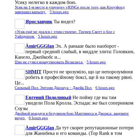
Усику нелегко в каждом бою.
Усик на 1-м месте в «паунде» vRINGe после того, как Кроуфорд
завершил карьеру
·
5 hours ago
Ярославчик
Ты видел?
«Усик ещё не дрался с этим стилем». Тренер Скотт о бое с
Уайлдером
·
5 hours ago
ÀmirGGGfan
Эх. А раньше было наоборот -
первый средний слабый, в миддле элита: Головкин,
Канело, Джейкобс и...
Цзю не сумел нокаутировать Веласкеса
·
5 hours ago
SHMIT
Просто не зрозуміло, що це непорозуміння
робить в професійному боксі, ще й на такому рівні.
Це...
Сильный Пол. Энтони Джошуа – Джейк Пол
·
6 hours ago
Евгений Подолиный
Не пойму где вы там
увидели Пола Кролла. Эспадас же был соперником
Соузы
Двойной нокдаун в безумном бою Мартинеса и Джонса: зацените
видео
·
6 hours ago
ÀmirGGGfan
Да тут скорее репутационные потери
для Жанибека и его команды. (Top Rank в том