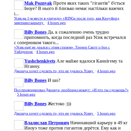
Mak Poznyak
Проти яких таких "гігантів" б'ється
Іноуе? В нього й близько немає настільки важчих
і...
Усик на 1-м месте в «паунде» vRINGe после того, как Кроуфорд
завершил карьеру
·
4 hours ago
Billy Bones
Да, к сожалению очень трудно
припомнить, когда последний раз Усик встречался
с соперником такого...
«Усик ещё не дрался с этим стилем». Тренер Скотт о бое с
Уайлдером
·
4 hours ago
Yushchenkivets
Але майже вдалося Каннігему та
Нганну.
Джошуа хочет сделать то, что не удалось Усику
·
4 hours ago
Billy Bones
И шо?
Пол провоцировал Джошуа, пообещал нокаут: «И что ты сделаешь?»
·
5 hours ago
Billy Bones
Жестоко :)))
Джошуа хочет сделать то, что не удалось Усику
·
5 hours ago
Владислав Петрович
Начинавший карьеру в 49 кг
Иноуэ тоже против гигантов дерётся. Ему как и