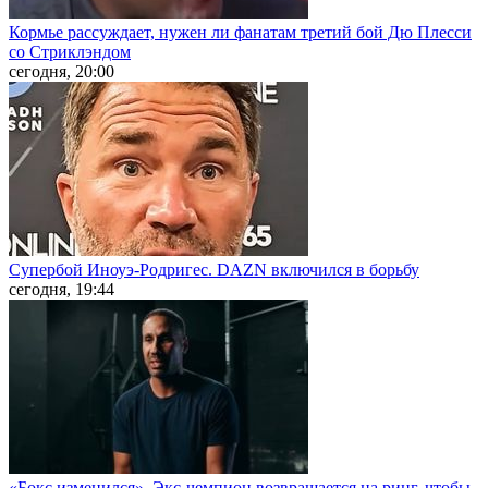
Кормье рассуждает, нужен ли фанатам третий бой Дю Плесси
со Стриклэндом
сегодня, 20:00
Супербой Иноуэ-Родригес. DAZN включился в борьбу
сегодня, 19:44
«Бокс изменился». Экс-чемпион возвращается на ринг, чтобы