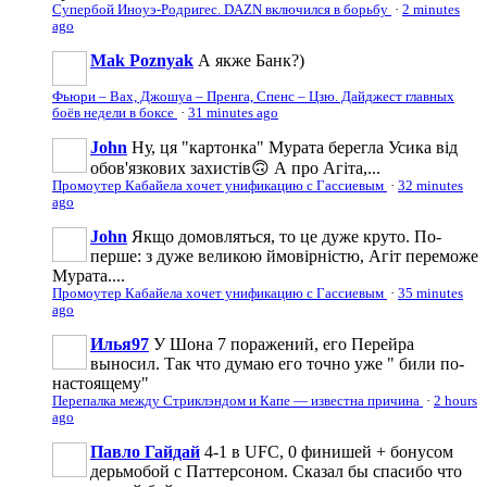
Супербой Иноуэ-Родригес. DAZN включился в борьбу
·
2 minutes
ago
Mak Poznyak
А якже Банк?)
Фьюри – Вах, Джошуа – Пренга, Спенс – Цзю. Дайджест главных
боёв недели в боксе
·
31 minutes ago
John
Ну, ця "картонка" Мурата берегла Усика від
обов'язкових захистів🙃 А про Агіта,...
Промоутер Кабайела хочет унификацию с Гассиевым
·
32 minutes
ago
John
Якщо домовляться, то це дуже круто. По-
перше: з дуже великою ймовірністю, Агіт переможе
Мурата....
Промоутер Кабайела хочет унификацию с Гассиевым
·
35 minutes
ago
Илья97
У Шона 7 поражений, его Перейра
выносил. Так что думаю его точно уже " били по-
настоящему"
Перепалка между Стриклэндом и Капе — известна причина
·
2 hours
ago
Павло Гайдай
4-1 в UFC, 0 финишей + бонусом
дерьмобой с Паттерсоном. Сказал бы спасибо что