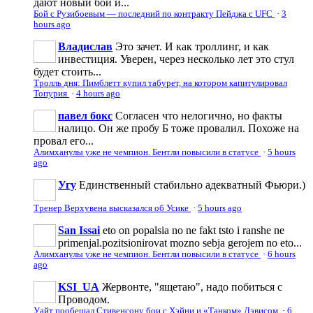
дают новый бой и...
Бой с Рузибоевым — последний по контракту Пейджа с UFC
·
3
hours ago
Владислав
Это зачет. И как троллинг, и как
инвестиция. Уверен, через несколько лет это стул
будет стоить...
Тролль дня: Пимблетт купил табурет, на котором капитулировал
Топурия
·
4 hours ago
павел бокс
Согласен что нелогично, но факты
налицо. Он же пробу Б тоже провалил. Похоже на
провал его...
Алимханулы уже не чемпион. Бентли повысили в статусе
·
5 hours
ago
Угу
Единственный стабильно адекватный Фьюри.)
Тренер Верхувена высказался об Усике
·
5 hours ago
San Issai
eto on popalsia no ne fakt tsto i ranshe ne
primenjal.pozitsionirovat mozno sebja gerojem no eto...
Алимханулы уже не чемпион. Бентли повысили в статусе
·
6 hours
ago
KSI_UA
Жервонте, "ящетаю", надо побиться с
Проводом.
Уайт пообещал Стивенсону бои с Хэйни и «Танком» Дэвисом
·
6