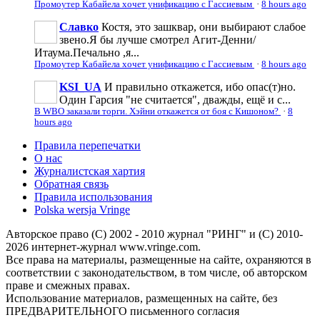
Промоутер Кабайела хочет унификацию с Гассиевым
·
8 hours ago
Славко
Костя, это зашквар, они выбирают слабое
звено.Я бы лучше смотрел Агит-Денни/
Итаума.Печально ,я...
Промоутер Кабайела хочет унификацию с Гассиевым
·
8 hours ago
KSI_UA
И правильно откажется, ибо опас(т)но.
Один Гарсия "не считается", дважды, ещё и с...
В WBO заказали торги. Хэйни откажется от боя с Кишоном?
·
8
hours ago
Правила перепечатки
О нас
Журналистская хартия
Обратная связь
Правила использования
Polska wersja Vringe
Авторское право (С) 2002 - 2010 журнал "РИНГ" и (С) 2010-
2026 интернет-журнал www.vringe.com.
Все права на материалы, размещенные на сайте, охраняются в
соответствии с законодательством, в том числе, об авторском
праве и смежных правах.
Использование материалов, размещенных на сайте, без
ПРЕДВАРИТЕЛЬНОГО письменного согласия