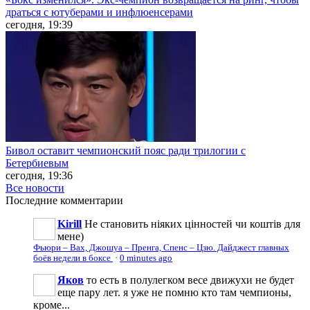
драться с ютуберами и инфлюенсерами
сегодня, 19:39
Бивол оставит чемпионский пояс ради трилогии с
Бетербиевым
сегодня, 19:36
Все новости
Последние
комментарии
Kirill
Не становить ніяких цінностей чи коштів для
мене)
Фьюри – Вах, Джошуа – Пренга, Спенс – Цзю. Дайджест главных
боёв недели в боксе
·
0 minutes ago
Яков
то есть в полулегком весе движухи не будет
еще пару лет. я уже не помню кто там чемпионы,
кроме...