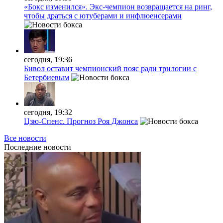
«Бокс изменился». Экс-чемпион возвращается на ринг,
чтобы драться с ютуберами и инфлюенсерами
сегодня, 19:36
Бивол оставит чемпионский пояс ради трилогии с
Бетербиевым
сегодня, 19:32
Цзю-Спенс. Прогноз Роя Джонса
Все новости
Последние
новости