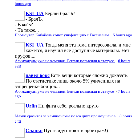
hours ago
KSI_UA
Берлін бралЪ?
- БралЪ.
- ВзялЪ?
- Та такоє...
Промоутер Кабайела хочет унификацию с Гассиевым
·
6 hours ago
KSI_UA
Тогда меня эта тема интересовала, и мне
кажется, я изучил все доступные материалы. Нет
пруфов,...
Алимханулы уже не чемпион. Бентли повысили в статусе
·
6 hours
ago
павел бокс
Есть вещи которые сложно доказать.
По статистике лишь около 5% уличенных на
запрещенке бойцов...
Алимханулы уже не чемпион. Бентли повысили в статусе
·
7 hours
ago
Urfin
Ни фига себе, реально круто
Макки сразится за чемпионские пояса двух промоушенов
·
8 hours
ago
Славко
Пусть идут ноют в арбитраж!)