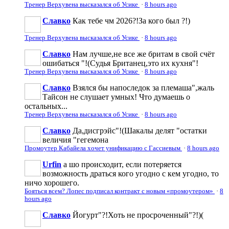
Тренер Верхувена высказался об Усике
·
8 hours ago
Славко
Как тебе чм 2026?!За кого был ?!)
Тренер Верхувена высказался об Усике
·
8 hours ago
Славко
Нам лучше,не все же бритам в свой счёт
ошибаться "!(Судья Британец,это их кухня"!
Тренер Верхувена высказался об Усике
·
8 hours ago
Славко
Взялся бы напоследок за племаша",жаль
Тайсон не слушает умных! Что думаешь о
остальных...
Тренер Верхувена высказался об Усике
·
8 hours ago
Славко
Да,дисгрэйс"!(Шакалы делят "остатки
величия "гегемона
Промоутер Кабайела хочет унификацию с Гассиевым
·
8 hours ago
Urfin
а шо происходит, если потеряется
возможность драться кого угодно с кем угодно, то
ничо хорошего.
Бояться всем? Лопес подписал контракт с новым «промоутером»
·
8
hours ago
Славко
Йогурт"?!Хоть не просроченный"?!)(