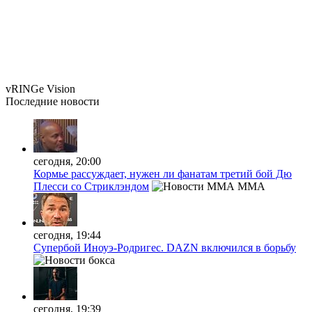
vRINGe
Vision
Последние
новости
сегодня, 20:00
Кормье рассуждает, нужен ли фанатам третий бой Дю
Плесси со Стриклэндом
MMA
сегодня, 19:44
Супербой Иноуэ-Родригес. DAZN включился в борьбу
сегодня, 19:39